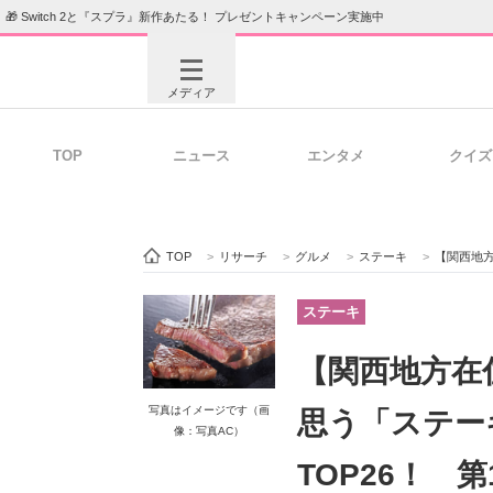
🎁 Switch 2と『スプラ』新作あたる！ プレゼントキャンペーン実施中
メディア
TOP
ニュース
エンタメ
クイズ
注目記事を集めた総合ページ
ITの今
TOP
>
リサーチ
>
グルメ
>
ステーキ
>
【関西地方在住者
ビジネスと働き方のヒント
AI活用
ステーキ
【関西地方在
ITエンジニア向け専門サイト
企業向けI
写真はイメージです（画
思う「ステー
像：写真AC）
TOP26！ 