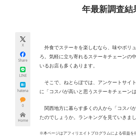
モノづくり技術者専門サイト
エレクトロ
年最新調査結
ちょっと気になるネットの話題
X
外食でステーキを楽しむなら、味やボリュ
ろ。気軽に立ち寄れるステーキチェーンの
Share
いるお店も多くあります。
LINE
そこで、ねとらぼでは、アンケートサイト
hatena
に「コスパが高いと思うステーキチェーン
0
関西地方に暮らす多くの人から「コスパが
たのでしょうか。ランキングを見ていきま
Home
※本ページはアフィリエイトプログラムによる収益を