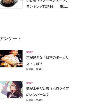
いと思うステーキチェーン」
ランキングTOP16！ 第1位
は「いきなり！ステーキ」と
「ステーキガスト」【2023年
最新調査結果】
アンケート
実施中
声が好きな「日本のボーカリ
スト」は？
回答数：49321
実施中
歌が上手だと思うホロライブ
のメンバーは？
回答数：23823