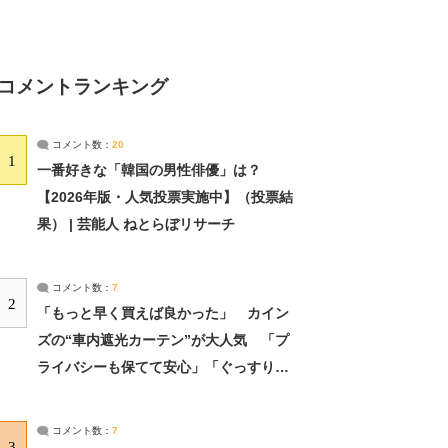
コメントランキング
コメント数：
20
1
一番好きな「韓国の男性俳優」は？
【2026年版・人気投票実施中】（投票結
果） | 芸能人 ねとらぼリサーチ
コメント数：
7
2
「もっと早く買えば良かった」 カイン
ズの“車内遮光カーテン”が大人気 「プ
ライバシーも保てて安心」「ぐっすり眠
れました」（2/2） | ライフ ねとらぼリ
サーチ：2ページ目
コメント数：
7
3