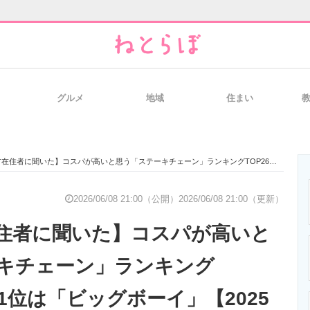
グルメ
地域
住まい
と未来を見通す
スマホと通信の最新トレンド
進化するPCとデ
に聞いた】コスパが高いと思う「ステーキチェーン」ランキングTOP26！ 第1位は「ビッグボーイ」【2025年最新調査結果】
のいまが分かる
企業ITのトレンドを詳説
経営リーダーの
2026/06/08 21:00（公開）
2026/06/08 21:00（更新）
住者に聞いた】コスパが高いと
T製品の総合サイト
IT製品の技術・比較・事例
製造業のIT導入
キチェーン」ランキング
第1位は「ビッグボーイ」【2025