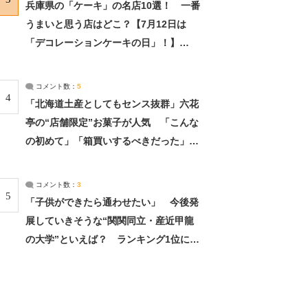
兵庫県の「ケーキ」の名店10選！ 一番
うまいと思う店はどこ？【7月12日は
「デコレーションケーキの日」！】
（2/4） | 兵庫県 ねとらぼリサーチ：2ペ
ージ目
コメント数：
5
4
「北海道土産としてもセンス抜群」六花
亭の“店舗限定”お菓子が人気 「こんな
の初めて」「箱買いするべきだった」
（1/2） | 北海道 ねとらぼリサーチ
コメント数：
3
5
「子供ができたら通わせたい」 今後発
展していきそうな“関関同立・産近甲龍
の大学”といえば？ ランキング1位に学
生の声「学問の街のように多様に学べ
る」「就職や進学の実績も高い」 | 大学
ねとらぼリサーチ