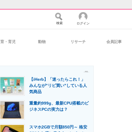
検索
ログイン
教育・育児
動物
リサーチ
会員記事
バイスの未来
好きが集まる 比べて選べる
- PR -
【iHerb】「迷ったらこれ！」
コミュニティ
マーケ×ITの今がよく分かる
みんなが"リピ買い"している人
気商品
重量約999g、最新CPU搭載のビ
・活用を支援
ジネスPCの実力は？
スマホ2GBで月額850円～ 格安