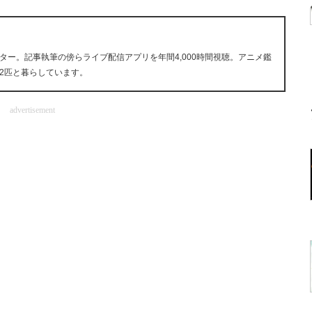
ー。記事執筆の傍らライブ配信アプリを年間4,000時間視聴。アニメ鑑
2匹と暮らしています。
advertisement