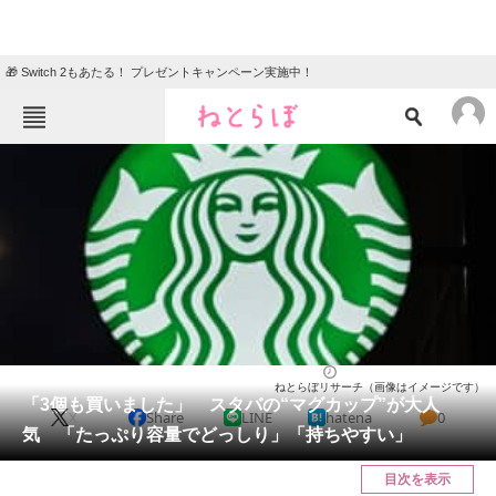
🎁 Switch 2もあたる！ プレゼントキャンペーン実施中！
ねとらぼメニュー
TOP
ニュース
エンタメ
クイズ
グルメ
地域
住まい
教育・育児
動物
リサーチ
ライフ
2026/06/14 14:10（公開）
ねとらぼリサーチ（画像はイメージです）
会員記事
「3個も買いました」 スタバの“マグカップ”が大人
X
Share
LINE
hatena
0
気 「たっぷり容量でどっしり」「持ちやすい」
メディア
目次を表示
注目記事を集めた総合ページ