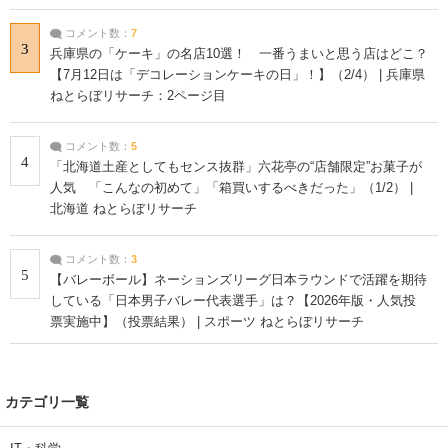
コメント数：
7
3
兵庫県の「ケーキ」の名店10選！ 一番うまいと思う店はどこ？
【7月12日は「デコレーションケーキの日」！】（2/4） | 兵庫県
ねとらぼリサーチ：2ページ目
コメント数：
5
4
「北海道土産としてもセンス抜群」六花亭の“店舗限定”お菓子が
人気 「こんなの初めて」「箱買いするべきだった」（1/2） |
北海道 ねとらぼリサーチ
コメント数：
3
5
【バレーボール】ネーションズリーグ日本ラウンドで活躍を期待
している「日本男子バレー代表選手」は？【2026年版・人気投
票実施中】（投票結果） | スポーツ ねとらぼリサーチ
カテゴリ一覧