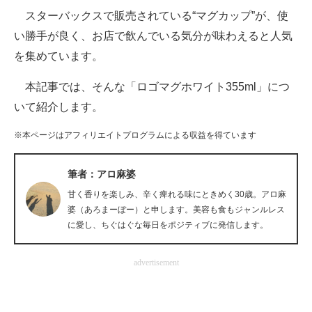
スターバックスで販売されている“マグカップ”が、使
ITの今と未来を見通す
い勝手が良く、お店で飲んでいる気分が味わえると人気
を集めています。
スマホと通信の最新トレンド
本記事では、そんな「ロゴマグホワイト355ml」につ
進化するPCとデバイスの未来
いて紹介します。
好きが集まる 比べて選べる
※本ページはアフィリエイトプログラムによる収益を得ています
ビジネスと働き方のヒント
筆者：アロ麻婆
AI活用のいまが分かる
甘く香りを楽しみ、辛く痺れる味にときめく30歳。アロ麻
企業ITのトレンドを詳説
婆（あろまーぼー）と申します。美容も食もジャンルレス
に愛し、ちぐはぐな毎日をポジティブに発信します。
経営リーダーのコミュニティ
advertisement
マーケ×ITの今がよく分かる
ITエンジニア向け専門サイト