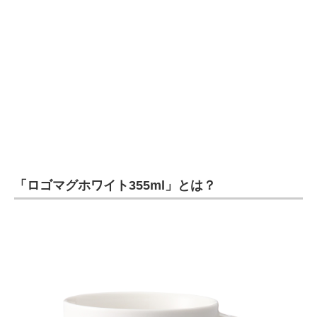
企業向けIT製品の総合サイト
IT製品の技術・比較・事例
製造業のIT導入・活用を支援
モノづくり技術者専門サイト
エレクトロニクス専門サイト
電子設計の基本と応用
「ロゴマグホワイト355ml」とは？
エネルギーの専門メディア
建設×テクノロジーの最前線
ちょっと気になるネットの話題