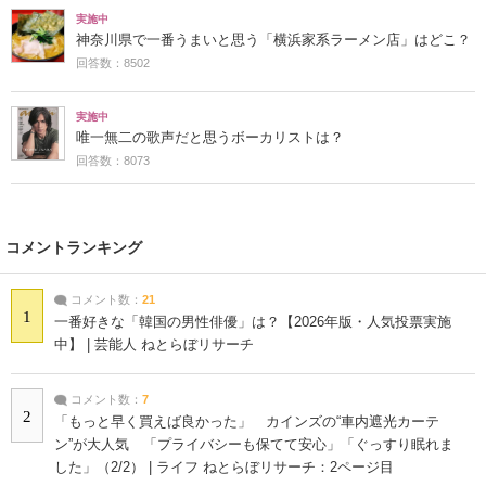
実施中
神奈川県で一番うまいと思う「横浜家系ラーメン店」はどこ？
回答数：8502
実施中
唯一無二の歌声だと思うボーカリストは？
回答数：8073
コメントランキング
コメント数：
21
1
一番好きな「韓国の男性俳優」は？【2026年版・人気投票実施
中】 | 芸能人 ねとらぼリサーチ
コメント数：
7
2
「もっと早く買えば良かった」 カインズの“車内遮光カーテ
ン”が大人気 「プライバシーも保てて安心」「ぐっすり眠れま
した」（2/2） | ライフ ねとらぼリサーチ：2ページ目