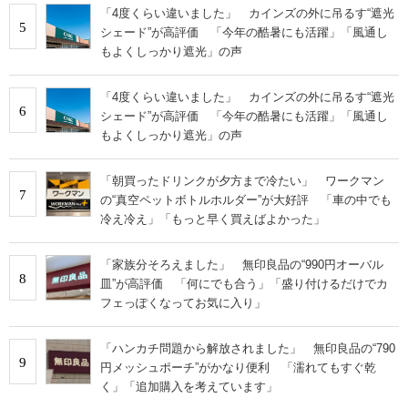
「4度くらい違いました」 カインズの外に吊るす“遮光
5
シェード”が高評価 「今年の酷暑にも活躍」「風通し
もよくしっかり遮光」の声
「4度くらい違いました」 カインズの外に吊るす“遮光
6
シェード”が高評価 「今年の酷暑にも活躍」「風通し
もよくしっかり遮光」の声
「朝買ったドリンクが夕方まで冷たい」 ワークマン
7
の“真空ペットボトルホルダー”が大好評 「車の中でも
冷え冷え」「もっと早く買えばよかった」
「家族分そろえました」 無印良品の“990円オーバル
8
皿”が高評価 「何にでも合う」「盛り付けるだけでカ
フェっぽくなってお気に入り」
「ハンカチ問題から解放されました」 無印良品の“790
9
円メッシュポーチ”がかなり便利 「濡れてもすぐ乾
く」「追加購入を考えています」