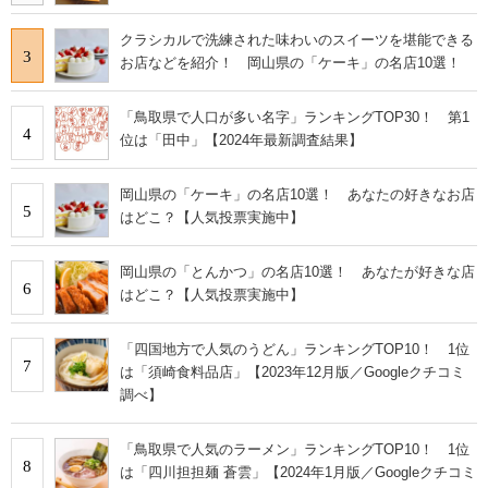
クラシカルで洗練された味わいのスイーツを堪能できる
3
お店などを紹介！ 岡山県の「ケーキ」の名店10選！
「鳥取県で人口が多い名字」ランキングTOP30！ 第1
4
位は「田中」【2024年最新調査結果】
岡山県の「ケーキ」の名店10選！ あなたの好きなお店
5
はどこ？【人気投票実施中】
岡山県の「とんかつ」の名店10選！ あなたが好きな店
6
はどこ？【人気投票実施中】
「四国地方で人気のうどん」ランキングTOP10！ 1位
7
は「須崎食料品店」【2023年12月版／Googleクチコミ
調べ】
「鳥取県で人気のラーメン」ランキングTOP10！ 1位
8
は「四川担担麺 蒼雲」【2024年1月版／Googleクチコミ