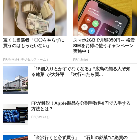
宝くじ当選者「〇〇をやらずに
スマホ2GBで月額850円～ 格安
買うのはもったいない」
SIMをお得に使うキャンペーン
実施中！
PR(合同会社デジタルファーム )
PR(IIJmio)
「15個入りとかすぐなくなる」“広島の知る人ぞ知
る銘菓”が大好評 「次行ったら買...
FPが解説！Apple製品を分割手数料0円で入手する
方法とは？
PR(Fav-Log)
「金沢行くと必ず買う」 “石川の銘菓”に絶賛の