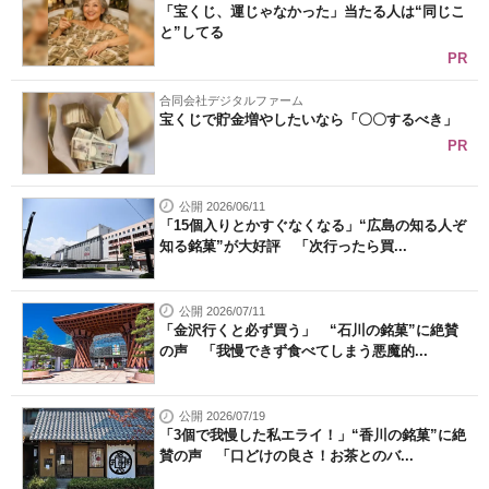
「宝くじ、運じゃなかった」当たる人は“同じこ
と”してる
PR
合同会社デジタルファーム
宝くじで貯金増やしたいなら「〇〇するべき」
PR
公開 2026/06/11
「15個入りとかすぐなくなる」“広島の知る人ぞ
知る銘菓”が大好評 「次行ったら買...
公開 2026/07/11
「金沢行くと必ず買う」 “石川の銘菓”に絶賛
の声 「我慢できず食べてしまう悪魔的...
公開 2026/07/19
「3個で我慢した私エライ！」“香川の銘菓”に絶
賛の声 「口どけの良さ！お茶とのバ...