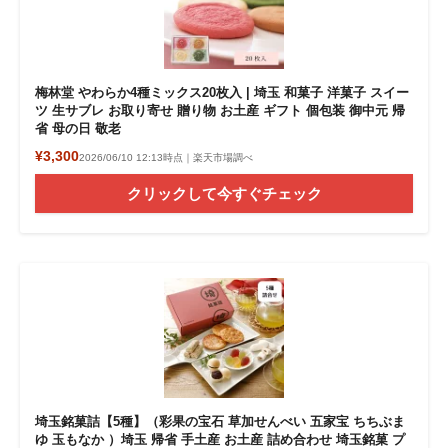
梅林堂 やわらか4種ミックス20枚入 | 埼玉 和菓子 洋菓子 スイー
ツ 生サブレ お取り寄せ 贈り物 お土産 ギフト 個包装 御中元 帰
省 母の日 敬老
¥3,300
2026/06/10 12:13時点｜楽天市場調べ
クリックして今すぐチェック
埼玉銘菓詰【5種】（彩果の宝石 草加せんべい 五家宝 ちちぶま
ゆ 玉もなか ）埼玉 帰省 手土産 お土産 詰め合わせ 埼玉銘菓 プ