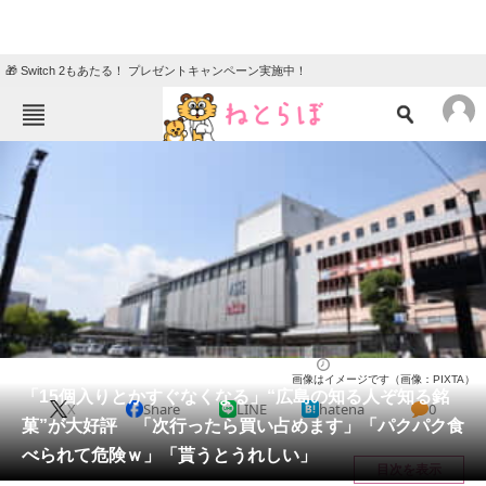
🎁 Switch 2もあたる！ プレゼントキャンペーン実施中！
ねとらぼメニュー
TOP
ニュース
エンタメ
クイズ
グルメ
地域
住まい
教育・育児
動物
リサーチ
広島県
2026/06/11 15:10（公開）
画像はイメージです（画像：PIXTA）
会員記事
「15個入りとかすぐなくなる」“広島の知る人ぞ知る銘
X
Share
LINE
hatena
0
菓”が大好評 「次行ったら買い占めます」「パクパク食
メディア
べられて危険ｗ」「貰うとうれしい」
目次を表示
注目記事を集めた総合ページ