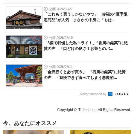
公開 2026/06/27
「これもう買うしかないやつ」 赤福の“夏季限
定商品”が人気 まさかの中身に「もは...
公開 2026/07/19
「3個で我慢した私エライ！」“香川の銘菓”に絶
賛の声 「口どけの良さ！お茶とのバ...
公開 2026/07/11
「金沢行くと必ず買う」 “石川の銘菓”に絶賛
の声 「我慢できず食べてしまう悪魔的...
Recommended by
Copyright © ITmedia Inc. All Rights Reserved.
今、あなたにオススメ