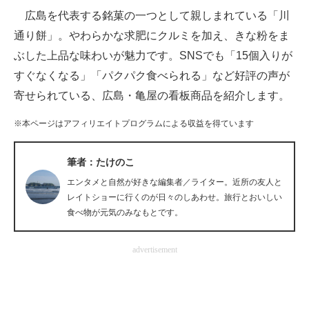
広島を代表する銘菓の一つとして親しまれている「川
ITの今と未来を見通す
通り餅」。やわらかな求肥にクルミを加え、きな粉をま
ぶした上品な味わいが魅力です。SNSでも「15個入りが
スマホと通信の最新トレンド
すぐなくなる」「パクパク食べられる」など好評の声が
進化するPCとデバイスの未来
寄せられている、広島・亀屋の看板商品を紹介します。
好きが集まる 比べて選べる
※本ページはアフィリエイトプログラムによる収益を得ています
ビジネスと働き方のヒント
筆者：たけのこ
AI活用のいまが分かる
エンタメと自然が好きな編集者／ライター。近所の友人と
レイトショーに行くのが日々のしあわせ。旅行とおいしい
企業ITのトレンドを詳説
食べ物が元気のみなもとです。
経営リーダーのコミュニティ
advertisement
マーケ×ITの今がよく分かる
ITエンジニア向け専門サイト