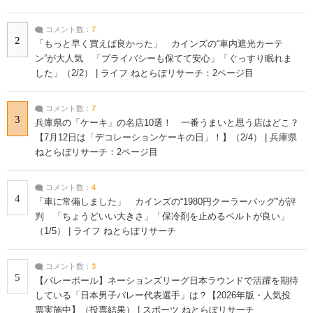
コメント数：
7
2
「もっと早く買えば良かった」 カインズの“車内遮光カーテ
ン”が大人気 「プライバシーも保てて安心」「ぐっすり眠れま
した」（2/2） | ライフ ねとらぼリサーチ：2ページ目
コメント数：
7
3
兵庫県の「ケーキ」の名店10選！ 一番うまいと思う店はどこ？
【7月12日は「デコレーションケーキの日」！】（2/4） | 兵庫県
ねとらぼリサーチ：2ページ目
コメント数：
4
4
「車に常備しました」 カインズの“1980円クーラーバッグ”が評
判 「ちょうどいい大きさ」「保冷剤を止めるベルトが良い」
（1/5） | ライフ ねとらぼリサーチ
コメント数：
3
5
【バレーボール】ネーションズリーグ日本ラウンドで活躍を期待
している「日本男子バレー代表選手」は？【2026年版・人気投
票実施中】（投票結果） | スポーツ ねとらぼリサーチ