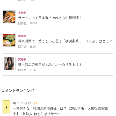
回答数：23926
実施中
ラーメンって日本食？それとも中華料理？
回答数：19697
実施中
神奈川県で一番うまいと思う「横浜家系ラーメン店」はどこ？
回答数：8526
実施中
唯一無二の歌声だと思うボーカリストは？
回答数：8186
コメントランキング
コメント数：
21
1
一番好きな「韓国の男性俳優」は？【2026年版・人気投票実施
中】 | 芸能人 ねとらぼリサーチ