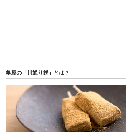
企業向けIT製品の総合サイト
IT製品の技術・比較・事例
製造業のIT導入・活用を支援
モノづくり技術者専門サイト
エレクトロニクス専門サイト
電子設計の基本と応用
亀屋の「川通り餅」とは？
エネルギーの専門メディア
建設×テクノロジーの最前線
ちょっと気になるネットの話題