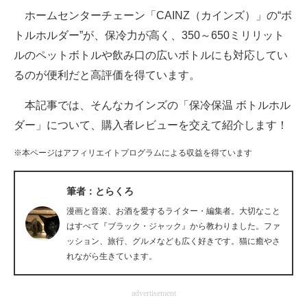
ホームセンターチェーン「CAINZ（カインズ）」の“ボ
ITの今と未来を見通す
トルホルダー”が、保冷力が高く、350～650ミリリット
ルのペットボトルや飲み口の広いボトルにも対応してい
スマホと通信の最新トレンド
るのが便利だと高評価を得ています。
進化するPCとデバイスの未来
本記事では、そんなカインズの「保冷保温 ボトルホル
好きが集まる 比べて選べる
ダー」について、購入者レビューを交えて紹介します！
ビジネスと働き方のヒント
※本ページはアフィリエイトプログラムによる収益を得ています
AI活用のいまが分かる
筆者：とらくろ
企業ITのトレンドを詳説
漫画と音楽、お酒を愛するライター・編集者。大切なこと
はすべて『ブラック・ジャック』から教わりました。ファ
経営リーダーのコミュニティ
ッション、旅行、グルメなども広く好きです。猫に癒やさ
れながら生きています。
マーケ×ITの今がよく分かる
advertisement
ITエンジニア向け専門サイト