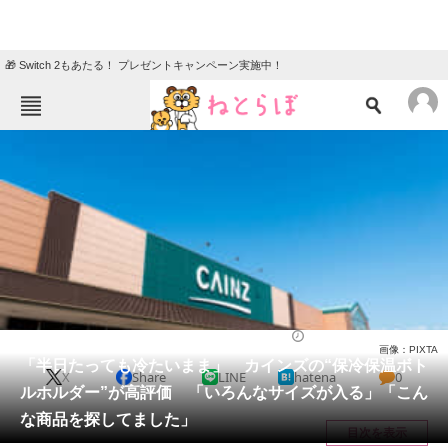
🎁 Switch 2もあたる！ プレゼントキャンペーン実施中！
ねとらぼメニュー
TOP
ニュース
エンタメ
クイズ
グルメ
地域
住まい
教育・育児
動物
リサーチ
ライフ
2026/06/11 15:30（公開）
画像：PIXTA
会員記事
「半日たっても冷たいまま」 カインズの“保冷保温ボト
X
Share
LINE
hatena
0
ルホルダー”が高評価 「いろんなサイズが入る」「こん
メディア
な商品を探してました」
目次を表示
注目記事を集めた総合ページ