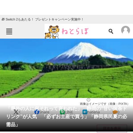
🎁 Switch 2もあたる！ プレゼントキャンペーン実施中！
ねとらぼメニュー
TOP
ニュース
エンタメ
クイズ
グルメ
地域
住まい
教育・育児
動物
リサーチ
静岡県
2026/06/11 17:20（公開）
画像はイメージです（画像：PIXTA）
会員記事
「県外の人に何それって言われた」 静岡の“甘い抹茶ド
X
Share
LINE
hatena
0
リンク”が人気 「必ずお土産で買う」「静岡県民夏の必
メディア
需品」
目次を表示
注目記事を集めた総合ページ