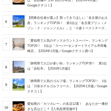
は「担担麺や 天秤 四日市本店」【2025年4月版／
Googleクチコミ】
【関東在住者が選ぶ】買ってきてほしい「名古屋のお土
6
産」ランキングTOP26！ 第1位は「名古屋プリン（メ
ゾン・ド・ジャンノエル）」と「小倉トーストチーズケ
ーキ（東海寿）」【2026年最新調査結果】
「愛知県で人気のディスカウントスーパー」ランキング
7
TOP20！ 1位は「スーパーセンタートライアル半田亀
崎店」【2024年1月版／Googleクチコミ調べ】
「静岡県で人口が多い街」ランキングTOP30！ 第1位
8
は「浜松市」【2024年1月版】
「静岡県で人気のゴルフ場」ランキングTOP20！ 1位
9
は「川奈ホテルゴルフコース」【2025年1月版／Google
クチコミ】
愛知県の「カツカレー」の名店12選！ あなたが一番好
10
きな店はどこ？【人気投票実施中】