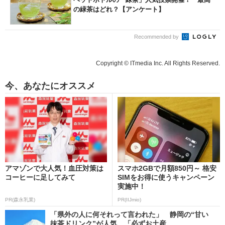
の緑茶はどれ？【アンケート】
Recommended by
Copyright © ITmedia Inc. All Rights Reserved.
今、あなたにオススメ
アマゾンで大人気！血圧対策は
スマホ2GBで月額850円～ 格安
コーヒーに足してみて
SIMをお得に使うキャンペーン
実施中！
PR(森永乳業)
PR(IIJmio)
「県外の人に何それって言われた」 静岡の“甘い
抹茶ドリンク”が人気 「必ずお土産...