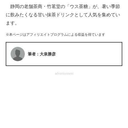
静岡の老舗茶商・竹茗堂の「ウス茶糖」が、暑い季節
ITの今と未来を見通す
に飲みたくなる甘い抹茶ドリンクとして人気を集めてい
ます。
スマホと通信の最新トレンド
※本ページはアフィリエイトプログラムによる収益を得ています
進化するPCとデバイスの未来
好きが集まる 比べて選べる
筆者：大泉勝彦
ビジネスと働き方のヒント
AI活用のいまが分かる
advertisement
企業ITのトレンドを詳説
経営リーダーのコミュニティ
マーケ×ITの今がよく分かる
ITエンジニア向け専門サイト