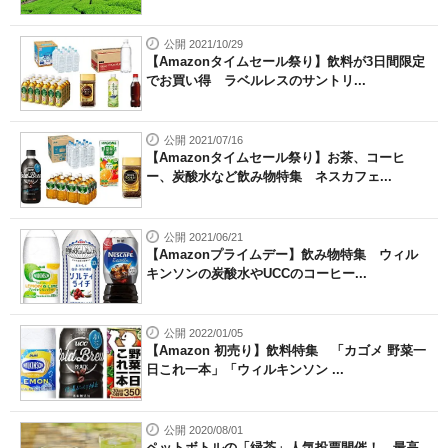
公開 2021/10/29
【Amazonタイムセール祭り】飲料が3日間限定
でお買い得 ラベルレスのサントリ...
公開 2021/07/16
【Amazonタイムセール祭り】お茶、コーヒ
ー、炭酸水など飲み物特集 ネスカフェ...
公開 2021/06/21
【Amazonプライムデー】飲み物特集 ウィル
キンソンの炭酸水やUCCのコーヒー...
公開 2022/01/05
【Amazon 初売り】飲料特集 「カゴメ 野菜一
日これ一本」「ウィルキンソン ...
公開 2020/08/01
ペットボトルの「緑茶」人気投票開催！ 最高