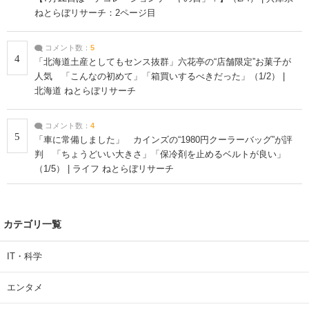
ねとらぼリサーチ：2ページ目
コメント数：
5
4
「北海道土産としてもセンス抜群」六花亭の“店舗限定”お菓子が
人気 「こんなの初めて」「箱買いするべきだった」（1/2） |
北海道 ねとらぼリサーチ
コメント数：
4
5
「車に常備しました」 カインズの“1980円クーラーバッグ”が評
判 「ちょうどいい大きさ」「保冷剤を止めるベルトが良い」
（1/5） | ライフ ねとらぼリサーチ
カテゴリ一覧
IT・科学
エンタメ