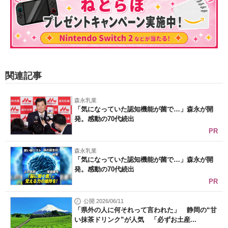
関連記事
森永乳業
「気になっていた認知機能が菌で…」森永が開
発。感動の70代続出
PR
森永乳業
「気になっていた認知機能が菌で…」森永が開
発。感動の70代続出
PR
公開 2026/06/11
「県外の人に何それって言われた」 静岡の“甘
い抹茶ドリンク”が人気 「必ずお土産...