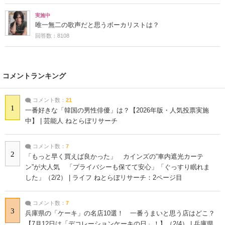
実施中
唯一無二の歌声だと思うボーカリストは？
回答数：8108
コメントランキング
コメント数：
21
1
一番好きな「韓国の男性俳優」は？【2026年版・人気投票実施
中】 | 芸能人 ねとらぼリサーチ
コメント数：
7
2
「もっと早く買えば良かった」 カインズの“車内遮光カーテ
ン”が大人気 「プライバシーも保てて安心」「ぐっすり眠れま
した」（2/2） | ライフ ねとらぼリサーチ：2ページ目
コメント数：
7
3
兵庫県の「ケーキ」の名店10選！ 一番うまいと思う店はどこ？
【7月12日は「デコレーションケーキの日」！】（2/4） | 兵庫県