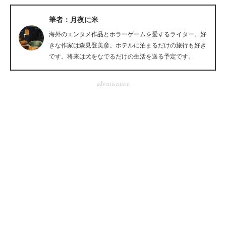
企業向けIT製品の総合サイト
筆者：月夜に米
IT製品の技術・比較・事例
海外のエンタメ作品とホラーゲームを愛するライター。好
きな作家は森見登美彦。ホテルに泊まるだけの旅行も好き
製造業のIT導入・活用を支援
です。将来は犬をなでるだけの生活を送る予定です。
モノづくり技術者専門サイト
advertisement
エレクトロニクス専門サイト
電子設計の基本と応用
エネルギーの専門メディア
建設×テクノロジーの最前線
ちょっと気になるネットの話題