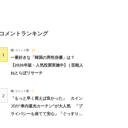
コメントランキング
コメント数：
21
1
一番好きな「韓国の男性俳優」は？
【2026年版・人気投票実施中】 | 芸能人
ねとらぼリサーチ
コメント数：
7
2
「もっと早く買えば良かった」 カイン
ズの“車内遮光カーテン”が大人気 「プ
ライバシーも保てて安心」「ぐっすり眠
れました」（2/2） | ライフ ねとらぼリ