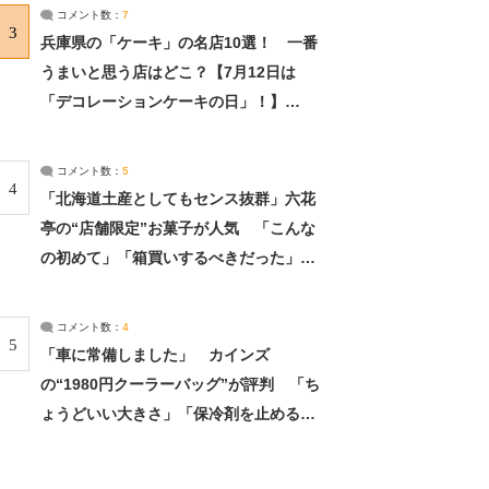
サーチ：2ページ目
コメント数：
7
3
兵庫県の「ケーキ」の名店10選！ 一番
うまいと思う店はどこ？【7月12日は
「デコレーションケーキの日」！】
（2/4） | 兵庫県 ねとらぼリサーチ：2ペ
ージ目
コメント数：
5
4
「北海道土産としてもセンス抜群」六花
亭の“店舗限定”お菓子が人気 「こんな
の初めて」「箱買いするべきだった」
（1/2） | 北海道 ねとらぼリサーチ
コメント数：
4
5
「車に常備しました」 カインズ
の“1980円クーラーバッグ”が評判 「ち
ょうどいい大きさ」「保冷剤を止めるベ
ルトが良い」（1/5） | ライフ ねとらぼ
リサーチ