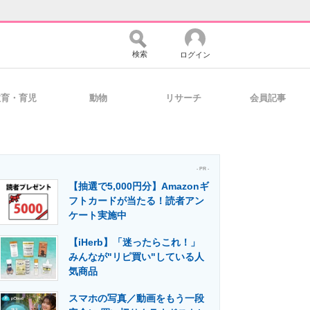
検索
ログイン
教育・育児
動物
リサーチ
会員記事
バイスの未来
好きが集まる 比べて選べる
- PR -
【抽選で5,000円分】Amazonギ
コミュニティ
マーケ×ITの今がよく分かる
フトカードが当たる！読者アン
ケート実施中
【iHerb】「迷ったらこれ！」
・活用を支援
みんなが"リピ買い"している人
気商品
スマホの写真／動画をもう一段