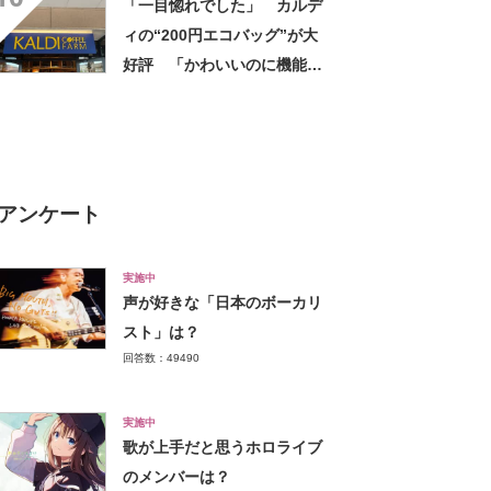
「一目惚れでした」 カルデ
丈」「とにかく便利」
ィの“200円エコバッグ”が大
好評 「かわいいのに機能
的」「荷物もたっぷり入る」
「200円とは思えない使いや
すさ」
アンケート
実施中
声が好きな「日本のボーカリ
スト」は？
回答数：49490
実施中
歌が上手だと思うホロライブ
のメンバーは？