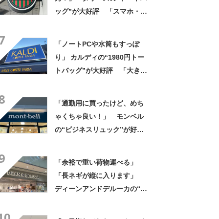
ッグ”が大好評 「スマホ・財
布・本・飲み物などが入る」
7
「タンブラー入れられるポケ
「ノートPCや水筒もすっぽ
ットもある」
り」 カルディの“1980円トー
トバッグ”が大好評 「大きさ
と形、デザインが神がかって
8
る」「お弁当箱などを入れて
「通勤用に買ったけど、めち
も余裕」
ゃくちゃ良い！」 モンベル
の“ビジネスリュック”が好
評 「615グラムで軽い」
9
「たくさん入る」「満員電車
「余裕で重い荷物運べる」
に乗りやすくなった」
「長ネギが縦に入ります」
ディーンアンドデルーカの“折
りたためる保冷ショッピング
10
カート”が大好評 「作りが頑