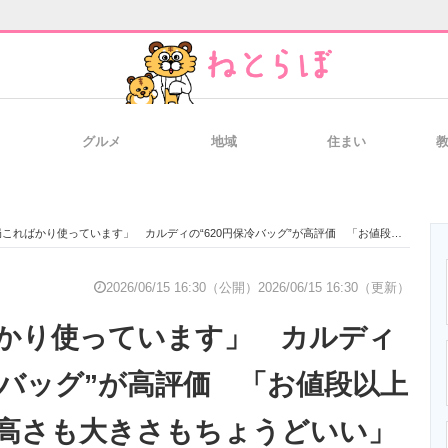
グルメ
地域
住まい
と未来を見通す
スマホと通信の最新トレンド
進化するPCとデ
ればかり使っています」 カルディの“620円保冷バッグ”が高評価 「お値段以上に見える」「高さも大きさもちょうどいい」
のいまが分かる
企業ITのトレンドを詳説
経営リーダーの
2026/06/15 16:30（公開）
2026/06/15 16:30（更新）
かり使っています」 カルディ
T製品の総合サイト
IT製品の技術・比較・事例
製造業のIT導入
保冷バッグ”が高評価 「お値段以上
高さも大きさもちょうどいい」