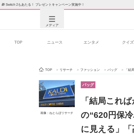
🎁 Switch 2もあたる！ プレゼントキャンペーン実施中！
メディア
TOP
ニュース
エンタメ
クイズ
注目記事を集めた総合ページ
ITの今
TOP
>
リサーチ
>
ファッション
>
バッグ
>
「結局こ
ビジネスと働き方のヒント
AI活用
バッグ
「結局これば
ITエンジニア向け専門サイト
企業向けI
の“620円
画像：ねとらぼリサーチ
に見える」「