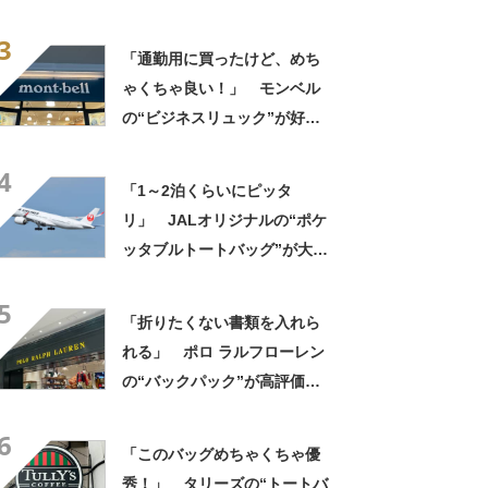
大好評 「保冷バッグっぽく
3
ない」「猛暑でもスマホが熱
「通勤用に買ったけど、めち
くならない」
ゃくちゃ良い！」 モンベル
の“ビジネスリュック”が好
評 「615グラムで軽い」
4
「たくさん入る」「満員電車
「1～2泊くらいにピッタ
に乗りやすくなった」
リ」 JALオリジナルの“ポケ
ッタブルトートバッグ”が大好
評 「作りがしっかりして
5
る」「3個目の購入です」
「折りたくない書類を入れら
れる」 ポロ ラルフローレン
の“バックパック”が高評価
「ポケットも多いので使いや
6
すい」「シンプルなデザイン
「このバッグめちゃくちゃ優
でとてもオシャレ」
秀！」 タリーズの“トートバ