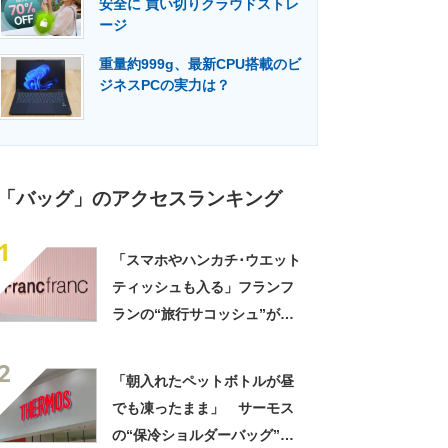
安全に 買い切りクラウドストレ
門メディア
建設×テクノロジーの最前線
ージ
重量約999g、最新CPU搭載のビ
ジネスPCの実力は？
「バッグ」のアクセスランキング
1
「スマホやハンカチ･ウエット
ティッシュも入る」フランフ
ランの“旅行サコッシュ”が大
人気 「ポケットたくさん」
2
「色違いで購入」「たくさん
「朝入れたペットボトルが昼
歩く仕事や旅行に便利」
でも凍ったまま」 サーモス
の“保冷ショルダーバッグ”が