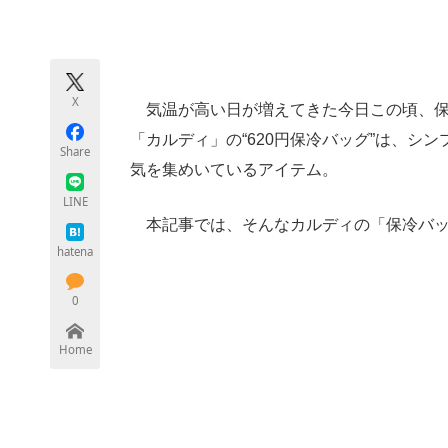
モノづくり技術者専門サイト
エレクトロ
X
気温が高い日が増えてきた今日この頃、保
ちょっと気になるネットの話題
「カルディ」の“620円保冷バッグ”は、シ
Share
気を集めいているアイテム。
LINE
本記事では、そんなカルディの「保冷バッ
hatena
0
Home