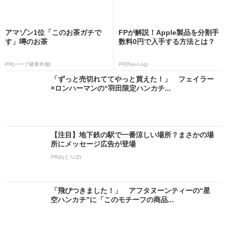
アマゾン1位「このお茶ガチで
FPが解説！Apple製品を分割手
す」噂のお茶
数料0円で入手する方法とは？
PR(ハーブ健康本舗)
PR(Fav-Log)
「ずっと売切れててやっと買えた！」 フェイラー
×ロンハーマンの“羽田限定ハンカチ...
【注目】地下鉄の駅で一番涼しい場所？まさかの場
所にメッセージ広告が登場
PR(ねとらぼ)
「飛びつきました！」 アフタヌーンティーの“星
空ハンカチ”に「このモチーフの商品...