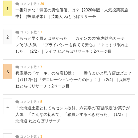
コメント数：
20
1
一番好きな「韓国の男性俳優」は？【2026年版・人気投票実施
中】（投票結果） | 芸能人 ねとらぼリサーチ
コメント数：
7
2
「もっと早く買えば良かった」 カインズの“車内遮光カーテ
ン”が大人気 「プライバシーも保てて安心」「ぐっすり眠れま
した」（2/2） | ライフ ねとらぼリサーチ：2ページ目
コメント数：
7
3
兵庫県の「ケーキ」の名店10選！ 一番うまいと思う店はどこ？
【7月12日は「デコレーションケーキの日」！】（2/4） | 兵庫県
ねとらぼリサーチ：2ページ目
コメント数：
5
4
「北海道土産としてもセンス抜群」六花亭の“店舗限定”お菓子が
人気 「こんなの初めて」「箱買いするべきだった」（1/2） |
北海道 ねとらぼリサーチ
コメント数：
3