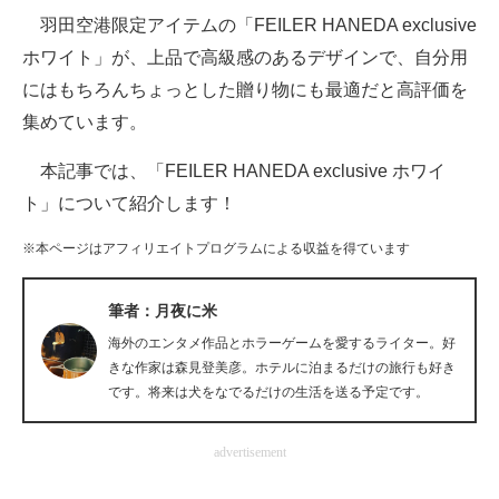
羽田空港限定アイテムの「FEILER HANEDA exclusive
ITの今と未来を見通す
ホワイト」が、上品で高級感のあるデザインで、自分用
にはもちろんちょっとした贈り物にも最適だと高評価を
スマホと通信の最新トレンド
集めています。
進化するPCとデバイスの未来
本記事では、「FEILER HANEDA exclusive ホワイ
好きが集まる 比べて選べる
ト」について紹介します！
ビジネスと働き方のヒント
※本ページはアフィリエイトプログラムによる収益を得ています
AI活用のいまが分かる
筆者：月夜に米
企業ITのトレンドを詳説
海外のエンタメ作品とホラーゲームを愛するライター。好
きな作家は森見登美彦。ホテルに泊まるだけの旅行も好き
経営リーダーのコミュニティ
です。将来は犬をなでるだけの生活を送る予定です。
マーケ×ITの今がよく分かる
advertisement
ITエンジニア向け専門サイト