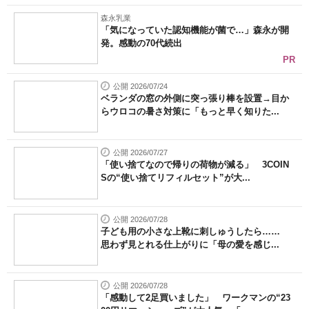
森永乳業
「気になっていた認知機能が菌で…」森永が開
発。感動の70代続出
PR
公開 2026/07/24
ベランダの窓の外側に突っ張り棒を設置→目か
らウロコの暑さ対策に「もっと早く知りた...
公開 2026/07/27
「使い捨てなので帰りの荷物が減る」 3COIN
Sの“使い捨てリフィルセット”が大...
公開 2026/07/28
子ども用の小さな上靴に刺しゅうしたら……
思わず見とれる仕上がりに「母の愛を感じ...
公開 2026/07/28
「感動して2足買いました」 ワークマンの“23