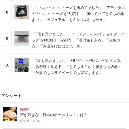
「こんなバレエシューズを求めてました」 アディダス
8
の“バレエシューズ”が大好評 「履いていてとても心地
よい」「カジュアルにもキレイめにも合う」
「5個も買いました」 ノースフェイスの“ショルダーバ
9
ッグ”が6820円→5290円 「長財布も入る」「収納力
◎」「お出かけにはこれ一択」
「4本も買いました」 GUの“2990円パンツ”が大人気
10
「脚が細く見える」「とても柔らかく履き心地抜群」
「仕事でもプライベートでも重宝します」
アンケート
実施中
声が好きな「日本のボーカリスト」は？
回答数：49368