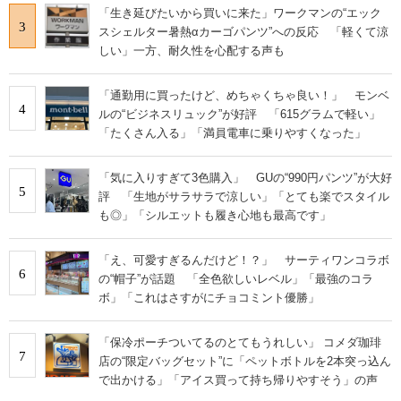
「生き延びたいから買いに来た」ワークマンの“エック
3
スシェルター暑熱αカーゴパンツ”への反応 「軽くて涼
しい」一方、耐久性を心配する声も
「通勤用に買ったけど、めちゃくちゃ良い！」 モンベ
4
ルの“ビジネスリュック”が好評 「615グラムで軽い」
「たくさん入る」「満員電車に乗りやすくなった」
「気に入りすぎて3色購入」 GUの“990円パンツ”が大好
5
評 「生地がサラサラで涼しい」「とても楽でスタイル
も◎」「シルエットも履き心地も最高です」
「え、可愛すぎるんだけど！？」 サーティワンコラボ
6
の“帽子”が話題 「全色欲しいレベル」「最強のコラ
ボ」「これはさすがにチョコミント優勝」
「保冷ポーチついてるのとてもうれしい」 コメダ珈琲
7
店の“限定バッグセット”に「ペットボトルを2本突っ込ん
で出かける」「アイス買って持ち帰りやすそう」の声