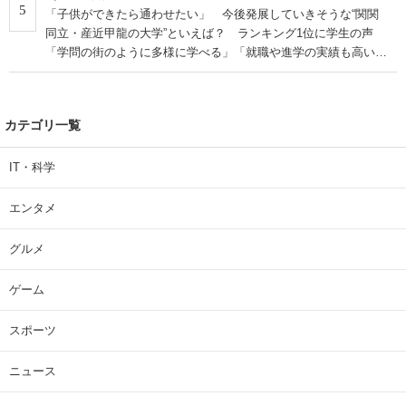
5
「子供ができたら通わせたい」 今後発展していきそうな“関関
同立・産近甲龍の大学”といえば？ ランキング1位に学生の声
「学問の街のように多様に学べる」「就職や進学の実績も高い」
| 大学 ねとらぼリサーチ
カテゴリ一覧
IT・科学
エンタメ
グルメ
ゲーム
スポーツ
ニュース