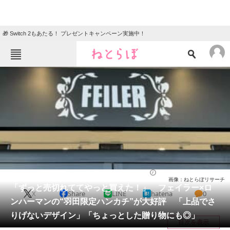
🎁 Switch 2もあたる！ プレゼントキャンペーン実施中！
ねとらぼメニュー
TOP
ニュース
エンタメ
クイズ
グルメ
地域
住まい
教育・育児
動物
リサーチ
ファッション
2026/06/16 21:45（公開）
画像：ねとらぼリサーチ
会員記事
「ずっと売切れててやっと買えた！」 フェイラー×ロ
X
Share
LINE
hatena
0
ンハーマンの“羽田限定ハンカチ”が大好評 「上品でさ
メディア
りげないデザイン」「ちょっとした贈り物にも◎」
目次を表示
注目記事を集めた総合ページ