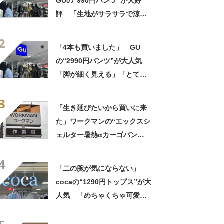
GUの“990円パンツ”が大好
評 「生地がサラサラで涼し
い」「とても楽でスタイルも
2
◎」「シルエットも履き心地
「4本も買いました」 GU
も最高です」
の“2990円パンツ”が大人気
「脚が細く見える」「とても
柔らかく履き心地抜群」「仕
3
事でもプライベートでも重宝
「生き延びたいから買いに来
します」
た」ワークマンの“エックスシ
ェルター暑熱αカーゴパン
ツ”への反応 「軽くて涼し
4
い」一方、耐久性を心配する
「二の腕が気にならない」
声も
cocaの“1290円トップス”が大
人気 「めちゃくちゃ可愛
い」「ユニフォームかという
くらい着てます」