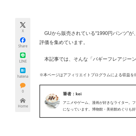
モノづくり技術者専門サイト
エレクトロ
X
GUから販売されている“1990円パンツ”
ちょっと気になるネットの話題
評価を集めています。
Share
本記事では、そんな「バギーフレアジーンズ（
LINE
※本ページはアフィリエイトプログラムによる収益を
hatena
0
筆者：kei
アニメやゲーム、漫画が好きなライター。フ
Home
になっています。博物館・美術館めぐりも好