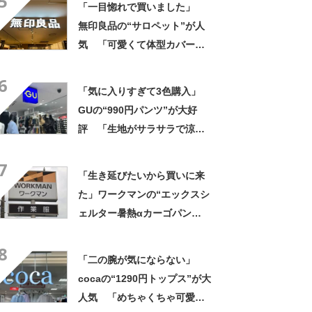
5
「一目惚れで買いました」
無印良品の“サロペット”が人
気 「可愛くて体型カバーし
てくれる」「今年の夏はヘビ
6
ロテしそう」「家族にも褒め
「気に入りすぎて3色購入」
られました」
GUの“990円パンツ”が大好
評 「生地がサラサラで涼し
い」「とても楽でスタイルも
7
◎」「シルエットも履き心地
「生き延びたいから買いに来
も最高です」
た」ワークマンの“エックスシ
ェルター暑熱αカーゴパン
ツ”への反応 「軽くて涼し
8
い」一方、耐久性を心配する
「二の腕が気にならない」
声も
cocaの“1290円トップス”が大
人気 「めちゃくちゃ可愛