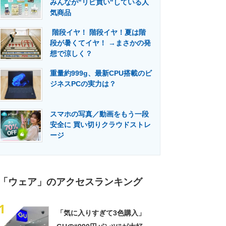
みんなが"リピ買い"している人
門メディア
建設×テクノロジーの最前線
気商品
階段イヤ！ 階段イヤ！夏は階
段が暑くてイヤ！ →まさかの発
想で涼しく？
重量約999g、最新CPU搭載のビ
ジネスPCの実力は？
スマホの写真／動画をもう一段
安全に 買い切りクラウドストレ
ージ
「ウェア」のアクセスランキング
1
「気に入りすぎて3色購入」