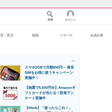
検索
ログイン
教育・育児
動物
リサーチ
会員記事
バイスの未来
好きが集まる 比べて選べる
- PR -
スマホ2GBで月額850円～ 格安
コミュニティ
マーケ×ITの今がよく分かる
SIMをお得に使うキャンペーン
実施中！
【抽選で5,000円分】Amazonギ
・活用を支援
フトカードが当たる！読者アン
ケート実施中
【iHerb】「迷ったらこれ！」