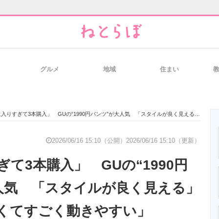
グルメ
地域
住まい
と未来を見通す
スマホと通信の最新トレンド
進化するPCとデ
りすぎて3本購入」 GUの“1990円パンツ”が大人気 「スタイルが良く見える」「着心地も良くてすごく動きやすい」
のいまが分かる
企業ITのトレンドを詳説
経営リーダーの
2026/06/16 15:10（公開）
2026/06/16 15:10（更新）
て3本購入」 GUの“1990円
T製品の総合サイト
IT製品の技術・比較・事例
製造業のIT導入
人気 「スタイルが良く見える」
くてすごく動きやすい」