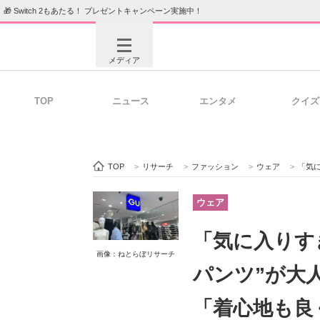
🎁 Switch 2もあたる！ プレゼントキャンペーン実施中！
メディア
TOP
ニュース
エンタメ
クイズ
注目記事を集めた総合ページ
ITの今
TOP
>
リサーチ
>
ファッション
>
ウェア
>
「気に入
ビジネスと働き方のヒント
AI活用
ウェア
「気に入りすぎ
画像：ねとらぼリサーチ
ITエンジニア向け専門サイト
企業向けI
パンツ”が大
「着心地も良