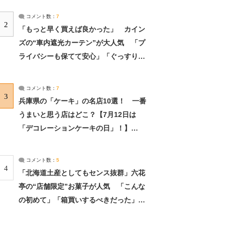
コメント数：
7
2
「もっと早く買えば良かった」 カイン
ズの“車内遮光カーテン”が大人気 「プ
ライバシーも保てて安心」「ぐっすり眠
れました」（2/2） | ライフ ねとらぼリ
サーチ：2ページ目
コメント数：
7
3
兵庫県の「ケーキ」の名店10選！ 一番
うまいと思う店はどこ？【7月12日は
「デコレーションケーキの日」！】
（2/4） | 兵庫県 ねとらぼリサーチ：2ペ
ージ目
コメント数：
5
4
「北海道土産としてもセンス抜群」六花
亭の“店舗限定”お菓子が人気 「こんな
の初めて」「箱買いするべきだった」
（1/2） | 北海道 ねとらぼリサーチ