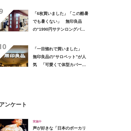
い」「ユニフォームかという
9
くらい着てます」
「6枚買いました」「この酷暑
でも暑くない」 無印良品
の“1990円サテンロングパン
ツ”が大好評 「驚くほどサラ
10
サラで軽やか」「パジャマと
「一目惚れで買いました」
して買ったけど外出用にし
無印良品の“サロペット”が人
た」
気 「可愛くて体型カバーし
てくれる」「今年の夏はヘビ
ロテしそう」「家族にも褒め
られました」
アンケート
実施中
声が好きな「日本のボーカリ