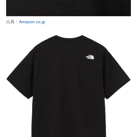
出典：
Amazon.co.jp