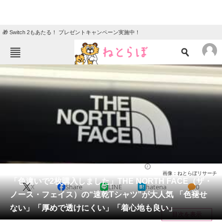
🎁 Switch 2もあたる！ プレゼントキャンペーン実施中！
ねとらぼメニュー
TOP
ニュース
エンタメ
クイズ
グルメ
地域
住まい
教育・育児
動物
リサーチ
ウェア
2026/07/08 09:50（公開）
画像：ねとらぼリサーチ
会員記事
「色違いで2枚購入しました」THE NORTH FACE（ザ・
X
Share
LINE
hatena
0
ノース・フェイス）の“速乾Tシャツ”が大人気 「色褪せ
メディア
ない」「厚めで透けにくい」「着心地も良い」
目次を表示
注目記事を集めた総合ページ