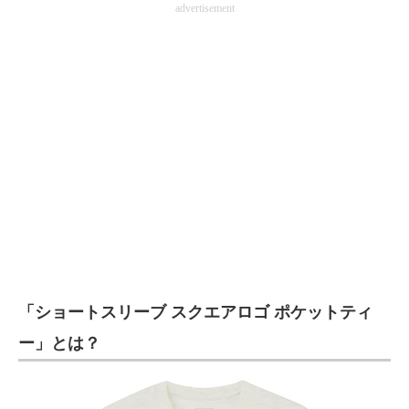
advertisement
企業向けIT製品の総合サイト
IT製品の技術・比較・事例
製造業のIT導入・活用を支援
モノづくり技術者専門サイト
エレクトロニクス専門サイト
電子設計の基本と応用
エネルギーの専門メディア
建設×テクノロジーの最前線
「ショートスリーブ スクエアロゴ ポケットティ
ちょっと気になるネットの話題
ー」とは？