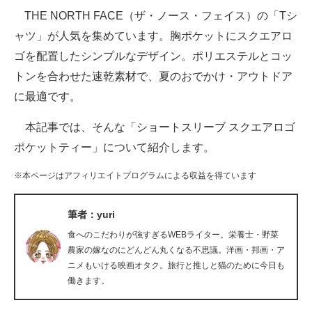
THE NORTH FACE（ザ・ノース・フェイス）の「Tシ
ITの今と未来を見通す
ャツ」が人気を集めています。胸ポケットにスクエアロ
ゴを配置したシンプルなデザイン。ポリエステルとコッ
スマホと通信の最新トレンド
トンを合わせた速乾素材で、夏のおでかけ・アウトドア
進化するPCとデバイスの未来
に最適です。
好きが集まる 比べて選べる
本記事では、そんな「ショートスリーブ スクエアロゴ
ポケットティー」について紹介します。
ビジネスと働き方のヒント
※本ページはアフィリエイトプログラムによる収益を得ています
AI活用のいまが分かる
企業ITのトレンドを詳説
筆者：yuri
食へのこだわりが強すぎるWEBライター。栄養士・野菜
経営リーダーのコミュニティ
農家の嫁なのにどんどん丸くなる不思議。洋画・邦画・ア
ニメもいける映画オタク。旅行と推しと猫のために今日も
マーケ×ITの今がよく分かる
働きます。
ITエンジニア向け専門サイト