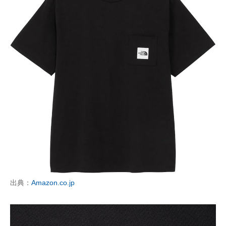
出典：
Amazon.co.jp