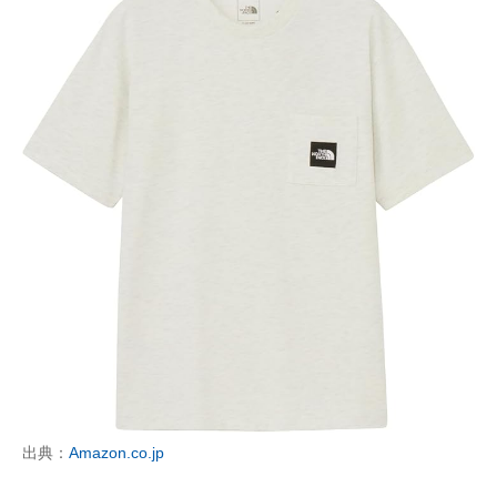
出典：
Amazon.co.jp