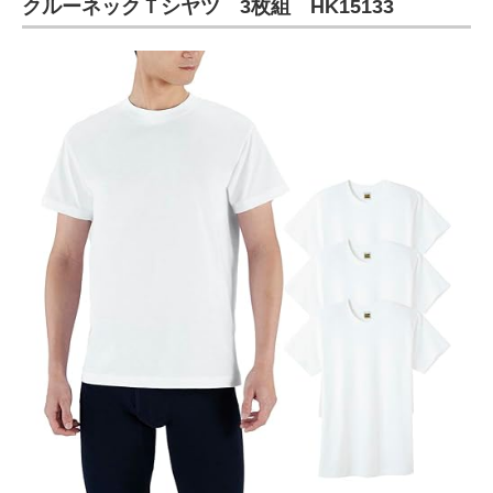
クルーネックＴシヤツ 3枚組 HK15133