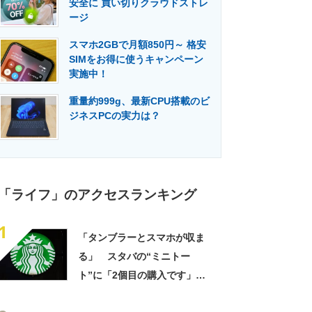
安全に 買い切りクラウドストレ
門メディア
建設×テクノロジーの最前線
ージ
スマホ2GBで月額850円～ 格安
SIMをお得に使うキャンペーン
実施中！
重量約999g、最新CPU搭載のビ
ジネスPCの実力は？
「ライフ」のアクセスランキング
1
「タンブラーとスマホが収ま
る」 スタバの“ミニトー
ト”に「2個目の購入です」
「夏らしく涼しげ、そして軽