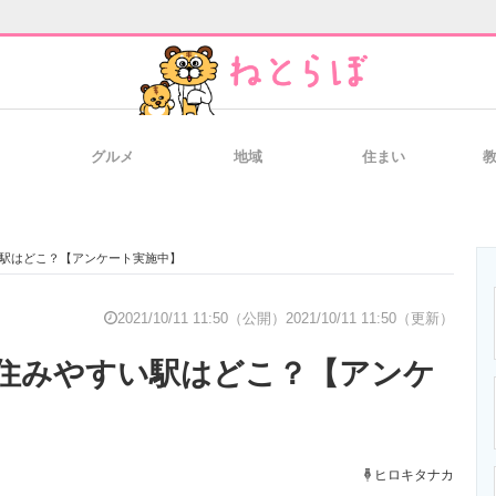
グルメ
地域
住まい
と未来を見通す
スマホと通信の最新トレンド
進化するPCとデ
駅はどこ？【アンケート実施中】
のいまが分かる
企業ITのトレンドを詳説
経営リーダーの
2021/10/11 11:50（公開）
2021/10/11 11:50（更新）
住みやすい駅はどこ？【アンケ
T製品の総合サイト
IT製品の技術・比較・事例
製造業のIT導入
ヒロキタナカ