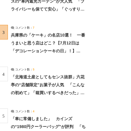
ズの“車内遮光カーテン”が大人気 「プ
ライバシーも保てて安心」「ぐっすり眠
れました」（2/2） | ライフ ねとらぼリ
サーチ：2ページ目
コメント数：
7
3
兵庫県の「ケーキ」の名店10選！ 一番
うまいと思う店はどこ？【7月12日は
「デコレーションケーキの日」！】
（2/4） | 兵庫県 ねとらぼリサーチ：2ペ
ージ目
コメント数：
5
4
「北海道土産としてもセンス抜群」六花
亭の“店舗限定”お菓子が人気 「こんな
の初めて」「箱買いするべきだった」
（1/2） | 北海道 ねとらぼリサーチ
コメント数：
4
5
「車に常備しました」 カインズ
の“1980円クーラーバッグ”が評判 「ち