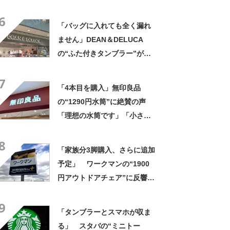
きさ」「保冷剤を止めるベル
6
トが良い」
「バッグに入れても全く漏れ
ません」DEAN＆DELUCA
の“ふた付きタンブラー”が高
評価 「冷めない、漏れな
7
い。いいね！」「もう1点購入
「4本目を購入」無印良品
を検討してます」「シンプル
の“1290円水筒”に絶賛の声
で高級感◎」
「理想の水筒です」「小さす
ぎず大きすぎずちょうど良
8
い」「液漏れしにくく安心」
「家族分3脚購入、さらに追加
予定」 ワークマンの“1900
円アウトドアチェア”に反響
「90キロ級でも安心して座れ
9
た」「キャンプの1軍」の声
「タンブラーとスマホが収ま
る」 スタバの“ミニトー