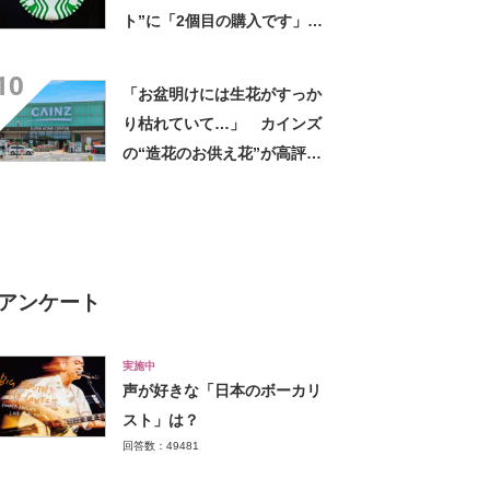
ト”に「2個目の購入です」
「夏らしく涼しげ、そして軽
10
い」「店舗で見つけて即購入
「お盆明けには生花がすっか
しちゃいました」の声
り枯れていて…」 カインズ
の“造花のお供え花”が高評
価 「枯れずに飾れて助か
る」「遠くからでもきれい」
アンケート
実施中
声が好きな「日本のボーカリ
スト」は？
回答数：49481