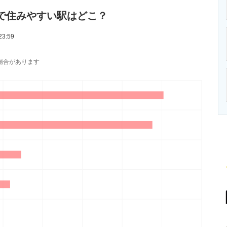
ニクス専門サイト
電子設計の基本と応用
エネルギーの専
で住みやすい駅はどこ？
23:59
場合があります