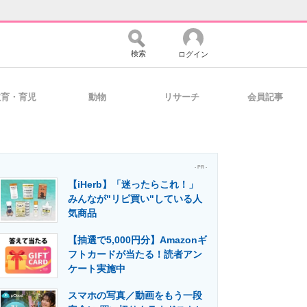
検索
ログイン
教育・育児
動物
リサーチ
会員記事
バイスの未来
好きが集まる 比べて選べる
- PR -
【iHerb】「迷ったらこれ！」
コミュニティ
マーケ×ITの今がよく分かる
みんなが"リピ買い"している人
気商品
【抽選で5,000円分】Amazonギ
・活用を支援
フトカードが当たる！読者アン
ケート実施中
スマホの写真／動画をもう一段