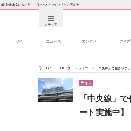
🎁 Switch 2もあたる！ プレゼントキャンペーン実施中！
メディア
TOP
ニュース
エンタメ
クイズ
注目記事を集めた総合ページ
ITの今
TOP
>
リサーチ
>
ライフ
>
「中央線」で住みやすい
ビジネスと働き方のヒント
AI活用
ライフ
「中央線」で
ITエンジニア向け専門サイト
企業向けI
ート実施中】