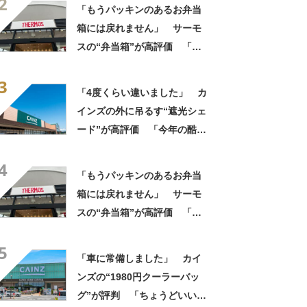
2
い」「店舗で見つけて即購入
「もうパッキンのあるお弁当
しちゃいました」の声
箱には戻れません」 サーモ
スの“弁当箱”が高評価 「想
像以上に洗いやすい」「ご飯
3
もへばりつかない」
「4度くらい違いました」 カ
インズの外に吊るす“遮光シェ
ード”が高評価 「今年の酷暑
にも活躍」「風通しもよくし
4
っかり遮光」の声
「もうパッキンのあるお弁当
箱には戻れません」 サーモ
スの“弁当箱”が高評価 「想
像以上に洗いやすい」「ご飯
5
もへばりつかない」
「車に常備しました」 カイ
ンズの“1980円クーラーバッ
グ”が評判 「ちょうどいい大