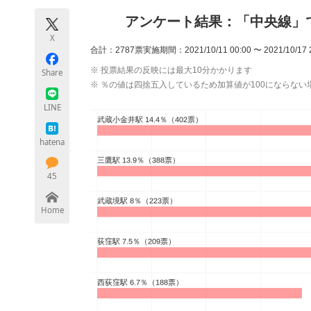
モノづくり技術者専門サイト
エレクトロ
アンケート結果：「中央線」
X
合計：2787票
実施期間：2021/10/11 00:00 〜 2021/10/17 
※ 投票結果の反映には最大10分かかります
Share
ちょっと気になるネットの話題
※ ％の値は四捨五入しているため加算値が100にならない
LINE
hatena
45
Home