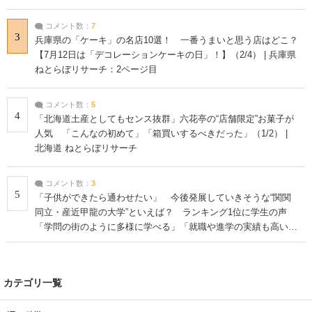
コメント数：
7
3
兵庫県の「ケーキ」の名店10選！ 一番うまいと思う店はどこ？
【7月12日は「デコレーションケーキの日」！】（2/4） | 兵庫県
ねとらぼリサーチ：2ページ目
コメント数：
5
4
「北海道土産としてもセンス抜群」六花亭の“店舗限定”お菓子が
人気 「こんなの初めて」「箱買いするべきだった」（1/2） |
北海道 ねとらぼリサーチ
コメント数：
3
5
「子供ができたら通わせたい」 今後発展していきそうな“関関
同立・産近甲龍の大学”といえば？ ランキング1位に学生の声
「学問の街のように多様に学べる」「就職や進学の実績も高い」
| 大学 ねとらぼリサーチ
カテゴリ一覧