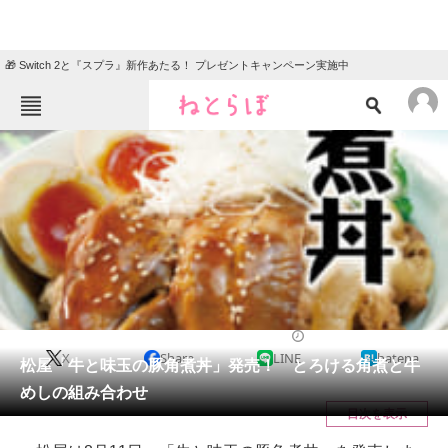
🎁 Switch 2と『スプラ』新作あたる！ プレゼントキャンペーン実施中
ねとらぼメニュー
TOP
ニュース
エンタメ
クイズ
グルメ
地域
住まい
教育・育児
動物
リサーチ
チェーン店
2020/08/06 12:05（公開）
X
Share
LINE
hatena
会員記事
松屋「牛と味玉の豚角煮丼」発売！ とろける角煮と牛
めしの組み合わせ
メディア
目次を表示
注目記事を集めた総合ページ