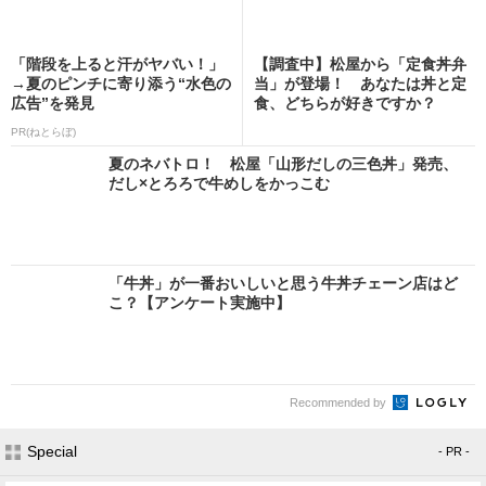
「階段を上ると汗がヤバい！」
【調査中】松屋から「定食丼弁
→夏のピンチに寄り添う“水色の
当」が登場！ あなたは丼と定
広告”を発見
食、どちらが好きですか？
PR(ねとらぼ)
夏のネバトロ！ 松屋「山形だしの三色丼」発売、
だし×とろろで牛めしをかっこむ
「牛丼」が一番おいしいと思う牛丼チェーン店はど
こ？【アンケート実施中】
Recommended by
Special
- PR -