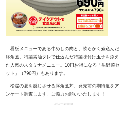
企業向けIT製品の総合サイト
IT製品の技術・比較・事例
製造業のIT導入・活用を支援
モノづくり技術者専門サイト
看板メニューである牛めしの肉と、軟らかく煮込んだ
エレクトロニクス専門サイト
豚角煮、特製醤油ダレで仕込んだ特製味付け玉子を添え
た人気のスタミナメニュー。10円お得になる「生野菜セ
電子設計の基本と応用
ット」（790円）もあります。
エネルギーの専門メディア
松屋の夏を感じさせる豚角煮丼、発売前の期待度をア
建設×テクノロジーの最前線
ンケート調査します。ご協力お願いいたします！
advertisement
ちょっと気になるネットの話題