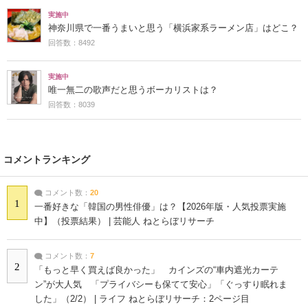
実施中
神奈川県で一番うまいと思う「横浜家系ラーメン店」はどこ？
回答数：8492
実施中
唯一無二の歌声だと思うボーカリストは？
回答数：8039
コメントランキング
コメント数：
20
1
一番好きな「韓国の男性俳優」は？【2026年版・人気投票実施
中】（投票結果） | 芸能人 ねとらぼリサーチ
コメント数：
7
2
「もっと早く買えば良かった」 カインズの“車内遮光カーテ
ン”が大人気 「プライバシーも保てて安心」「ぐっすり眠れま
した」（2/2） | ライフ ねとらぼリサーチ：2ページ目