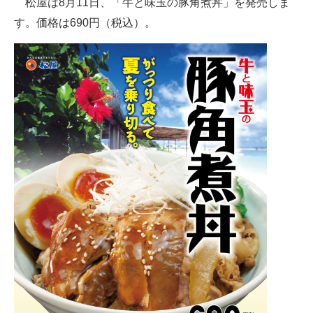
松屋は8月11日、「牛と味玉の豚角煮丼」を発売しま
す。価格は690円（税込）。
ITの今と未来を見通す
スマホと通信の最新トレンド
進化するPCとデバイスの未来
好きが集まる 比べて選べる
ビジネスと働き方のヒント
AI活用のいまが分かる
企業ITのトレンドを詳説
経営リーダーのコミュニティ
マーケ×ITの今がよく分かる
ITエンジニア向け専門サイト