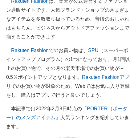
Rakuten Fashion
は、楽天が公式運営するファッショ
ン通販サイトです。人気ブランド・ショップのさまざま
ITの今と未来を見通す
なアイテムを多数取り扱っているため、普段のおしゃれ
スマホと通信の最新トレンド
はもちろん、ビジネスからアウトドアファッションまで
揃えることができます。
進化するPCとデバイスの未来
Rakuten Fashion
でのお買い物は、
SPU
（スーパーポ
好きが集まる 比べて選べる
イントアッププログラム）の1つになっており、月1回以
ビジネスと働き方のヒント
上のお買い物で、その月の楽天市場でのお買い物が＋
0.5％ポイントアップとなります。
Rakuten Fashionアプ
AI活用のいまが分かる
リ
でのお買い物が対象のため、Webではお気に入り登録
企業ITのトレンドを詳説
をし、購入はアプリで行うと良いでしょう。
経営リーダーのコミュニティ
本記事では2022年2月8日時点の「
PORTER（ポータ
ー）のメンズアイテム
」人気ランキングを紹介していき
マーケ×ITの今がよく分かる
ます。
ITエンジニア向け専門サイト
advertisement