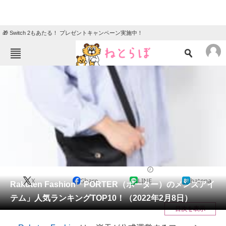
🎁 Switch 2もあたる！ プレゼントキャンペーン実施中！
ねとらぼメニュー
TOP
ニュース
エンタメ
クイズ
グルメ
地域
住まい
教育・育児
動物
リサーチ
ファッション
2021/10/19 17:00（公開）
X
Share
LINE
hatena
会員記事
Rakuten Fashion「PORTER（ポーター）のメンズアイ
テム」人気ランキングTOP10！（2022年2月8日）
メディア
目次を表示
注目記事を集めた総合ページ