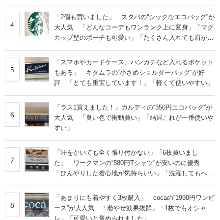
らない」
「2個も買いました」 スタバの“シックなエコバッグ”が
4
大人気 「どんなコーデもワンランク上に変身」「マグ
カップ型のポーチも可愛い」「たくさん入れても肩が痛
くならない」
「スマホやカードケース、ハンカチなど入れるポケット
5
もある」 キタムラの“小さめショルダーバッグ”が好
評 「とても重宝しています！」「軽くて使いやすい」
「ラス1買えました！」カルディの“350円エコバッグ”が
6
大人気 「良い色で衝動買い」「結局これが一番使いや
すい」
「汗をかいても全く張り付かない」「6枚買いまし
7
た」 ワークマンの“580円Tシャツ”が安いのに優秀
「ひんやりした着心地が気持ちいい」「洗濯してもヘタ
らない」
「あまりにも着やすく3枚購入」 cocaの“1990円ワンピ
8
ース”が大人気 「着やせ効果抜群」「1枚でもオシャ
レ」「可愛いと褒められました」