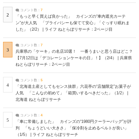
コメント数：
7
2
「もっと早く買えば良かった」 カインズの“車内遮光カーテ
ン”が大人気 「プライバシーも保てて安心」「ぐっすり眠れま
した」（2/2） | ライフ ねとらぼリサーチ：2ページ目
コメント数：
7
3
兵庫県の「ケーキ」の名店10選！ 一番うまいと思う店はどこ？
【7月12日は「デコレーションケーキの日」！】（2/4） | 兵庫県
ねとらぼリサーチ：2ページ目
コメント数：
5
4
「北海道土産としてもセンス抜群」六花亭の“店舗限定”お菓子が
人気 「こんなの初めて」「箱買いするべきだった」（1/2） |
北海道 ねとらぼリサーチ
コメント数：
4
5
「車に常備しました」 カインズの“1980円クーラーバッグ”が評
判 「ちょうどいい大きさ」「保冷剤を止めるベルトが良い」
（1/5） | ライフ ねとらぼリサーチ