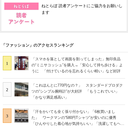
ねとらぼ 読者アンケートにご協力をお願いし
ます
「ファッション」のアクセスランキング
「スマホを落として画面を割ってしまった」無印良品
1
の“ミニサコッシュ”を購入→「安心して持ち歩ける」よ
うに 「付けているのを忘れるくらい軽い」など好評
「これほんとに770円なの？」 スタンダードプロダク
2
ツの“シンプル腕時計”が大好評 「もうこれでいい」
「かなり満足感高い」
「汗をかいても全く張り付かない」「6枚買いまし
3
た」 ワークマンの“580円Tシャツ”が安いのに優秀
「ひんやりした着心地が気持ちいい」「洗濯してもヘタ