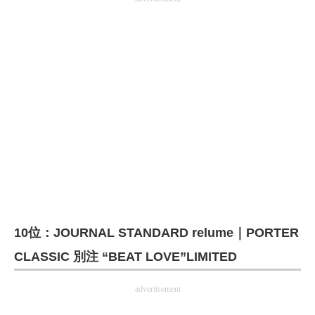
企業向けIT製品の総合サイト
IT製品の技術・比較・事例
製造業のIT導入・活用を支援
モノづくり技術者専門サイト
エレクトロニクス専門サイト
電子設計の基本と応用
エネルギーの専門メディア
建設×テクノロジーの最前線
10位：JOURNAL STANDARD relume｜PORTER
CLASSIC 別注 “BEAT LOVE”LIMITED
ちょっと気になるネットの話題
advertisement