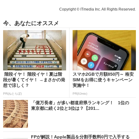
Copyright © ITmedia Inc. All Rights Reserved.
今、あなたにオススメ
階段イヤ！ 階段イヤ！夏は階
スマホ2GBで月額850円～ 格安
段が暑くてイヤ！ →まさかの発
SIMをお得に使うキャンペーン
想で涼しく？
実施中！
PR(ねとらぼ)
PR(IIJmio)
「億万長者」が多い都道府県ランキング！ 1位の
東京都に続く2位と3位は？【201...
FPが解説！Apple製品を分割手数料0円で入手する