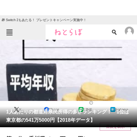
🎁 Switch 2もあたる！ プレゼントキャンペーン実施中！
ねとらぼメニュー
TOP
ニュース
エンタメ
クイズ
グルメ
地域
住まい
教育・育児
動物
リサーチ
経済
2021/11/17 18:15（公開）
X
Share
LINE
hatena
会員記事
1人あたりの都道府県民所得の多さランキング！ 1位は
東京都の541万5000円【2018年データ】
メディア
目次を表示
注目記事を集めた総合ページ