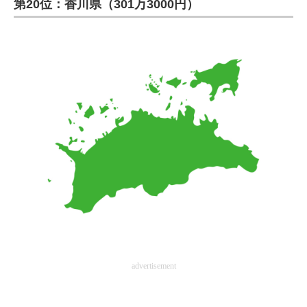
第20位：香川県（301万3000円）
ITの今と未来を見通す
スマホと通信の最新トレンド
進化するPCとデバイスの未来
好きが集まる 比べて選べる
ビジネスと働き方のヒント
AI活用のいまが分かる
企業ITのトレンドを詳説
経営リーダーのコミュニティ
マーケ×ITの今がよく分かる
advertisement
ITエンジニア向け専門サイト