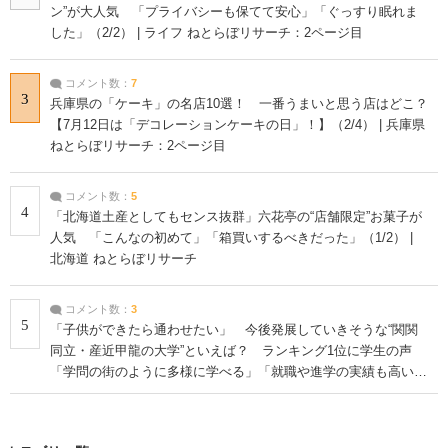
ン”が大人気 「プライバシーも保てて安心」「ぐっすり眠れま
した」（2/2） | ライフ ねとらぼリサーチ：2ページ目
コメント数：
7
3
兵庫県の「ケーキ」の名店10選！ 一番うまいと思う店はどこ？
【7月12日は「デコレーションケーキの日」！】（2/4） | 兵庫県
ねとらぼリサーチ：2ページ目
コメント数：
5
4
「北海道土産としてもセンス抜群」六花亭の“店舗限定”お菓子が
人気 「こんなの初めて」「箱買いするべきだった」（1/2） |
北海道 ねとらぼリサーチ
コメント数：
3
5
「子供ができたら通わせたい」 今後発展していきそうな“関関
同立・産近甲龍の大学”といえば？ ランキング1位に学生の声
「学問の街のように多様に学べる」「就職や進学の実績も高い」
| 大学 ねとらぼリサーチ