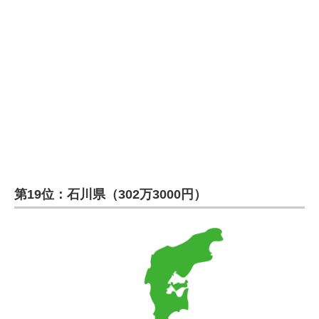
企業向けIT製品の総合サイト
IT製品の技術・比較・事例
製造業のIT導入・活用を支援
モノづくり技術者専門サイト
エレクトロニクス専門サイト
電子設計の基本と応用
第19位：石川県（302万3000円）
エネルギーの専門メディア
建設×テクノロジーの最前線
ちょっと気になるネットの話題