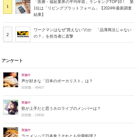
「医療・福祉業界の平均年収」ランキングTOP10！ 第
1
1位は「リビングプラットフォーム」【2024年最新調査
結果】
ワークマンはなぜ“買えない”のか 「品薄商法じゃない
2
の？」を担当者に直撃
アンケート
実施中
声が好きな「日本のボーカリスト」は？
回答数：49407
実施中
歌が上手だと思うホロライブのメンバーは？
回答数：23836
実施中
ラーメンって日本食？それとも中華料理？