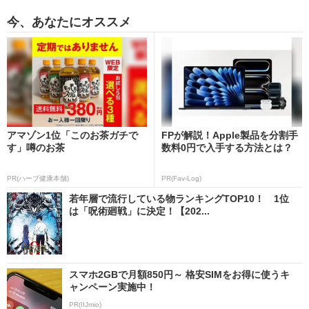
今、あなたにオススメ
アマゾン1位「このお茶ガチで
FPが解説！Apple製品を分割手
す」噂のお茶
数料0円で入手する方法とは？
PR(ハーブ健康本舗)
PR(Fav-Log)
若年層で流行している物ランキングTOP10！ 1位
は「呪術廻戦」に決定！【202...
スマホ2GBで月額850円～ 格安SIMをお得に使うキ
ャンペーン実施中！
PR(IIJmio)