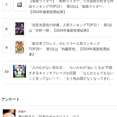
【仮面ライダー】「昭和ライダー」で主題歌が好きな作
7
品ランキングTOP13！ 第1位は「仮面ライダー」
【2024年最新投票結果】
「浅見光彦役の俳優」人気ランキングTOP11！ 第1位
8
は「沢村一樹」【2024年最新投票結果】
「新日本プロレス」のレスラー人気ランキング
9
TOP29！ 第1位は「内藤哲也」【2024年最新投票結
果】
「人の心がない宣伝文」 ちいかわの“ぬいぐるみ”不穏
10
すぎるキャッチフレーズが話題 「なんかとんでもない
こと言ってない！？」「もう包み隠さなくなってきた
な」
アンケート
実施中
声が好きな「日本のボーカリスト」は？