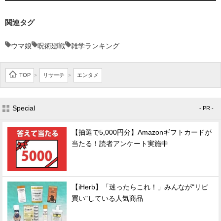
関連タグ
ウマ娘
呪術廻戦
雑学ランキング
TOP
リサーチ
エンタメ
>
>
Special
- PR -
【抽選で5,000円分】Amazonギフトカードが
当たる！読者アンケート実施中
【iHerb】「迷ったらこれ！」みんなが"リピ
買い"している人気商品