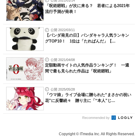
公開 2021/01/14
「呪術廻戦」が次に来る？ 若者による2021年
流行予測が発表！
公開 2022/03/11
【パンダ発見の日】パンダキャラ人気ランキン
グTOP10！ 1位は「たれぱんだ」【...
公開 2021/04/08
定額動画サイトの人気作品ランキング！ 一週
間で最も見られた作品は「呪術廻戦」
公開 2025/05/28
「ウマ娘」ライブ会場に贈られた“まさかの祝い
花”に反響続々 贈り主に「“本人”じ...
Recommended by
Copyright © ITmedia Inc. All Rights Reserved.