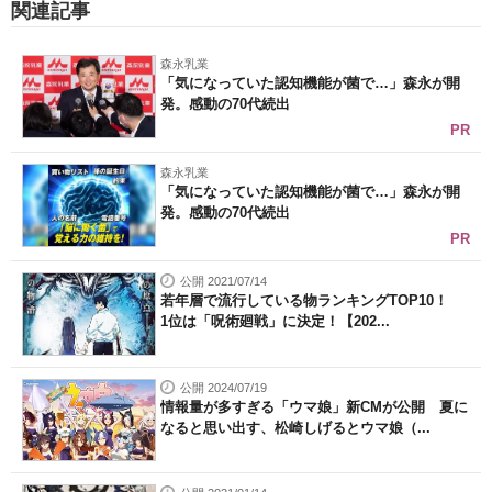
関連記事
森永乳業
「気になっていた認知機能が菌で…」森永が開
発。感動の70代続出
PR
森永乳業
「気になっていた認知機能が菌で…」森永が開
発。感動の70代続出
PR
公開 2021/07/14
若年層で流行している物ランキングTOP10！
1位は「呪術廻戦」に決定！【202...
公開 2024/07/19
情報量が多すぎる「ウマ娘」新CMが公開 夏に
なると思い出す、松崎しげるとウマ娘（...