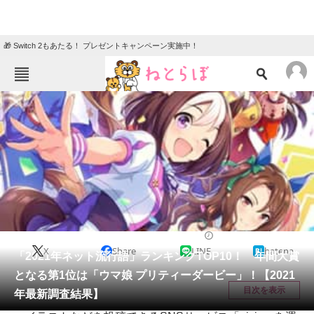
🎁 Switch 2もあたる！ プレゼントキャンペーン実施中！
ねとらぼメニュー
TOP
ニュース
エンタメ
クイズ
グルメ
地域
住まい
教育・育児
動物
リサーチ
エンタメ
2021/12/17 12:15（公開）
X
Share
LINE
hatena
会員記事
「2021年ネット流行語」ランキングTOP10！ 年間大賞
となる第1位は「ウマ娘 プリティーダービー」！【2021
メディア
目次を表示
年最新調査結果】
注目記事を集めた総合ページ