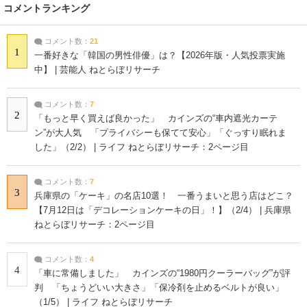
コメントランキング
コメント数：
21
1
一番好きな「韓国の男性俳優」は？【2026年版・人気投票実施
中】 | 芸能人 ねとらぼリサーチ
コメント数：
7
2
「もっと早く買えば良かった」 カインズの“車内遮光カーテ
ン”が大人気 「プライバシーも保てて安心」「ぐっすり眠れま
した」（2/2） | ライフ ねとらぼリサーチ：2ページ目
コメント数：
7
3
兵庫県の「ケーキ」の名店10選！ 一番うまいと思う店はどこ？
【7月12日は「デコレーションケーキの日」！】（2/4） | 兵庫県
ねとらぼリサーチ：2ページ目
コメント数：
4
4
「車に常備しました」 カインズの“1980円クーラーバッグ”が評
判 「ちょうどいい大きさ」「保冷剤を止めるベルトが良い」
（1/5） | ライフ ねとらぼリサーチ