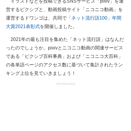
イラストなどを投稿できるSNSサービス「pixiv」を運
営するピクシブと、動画投稿サイト「ニコニコ動画」を
ITの今と未来を見通す
運営するドワンゴは、共同で
「ネット流行語100」年間
スマホと通信の最新トレンド
大賞2021表彰式
を開催しました。
進化するPCとデバイスの未来
2021年の最も注目を集めた「ネット流行語」はなんだ
ったのでしょうか。pixivとニコニコ動画の関連サービス
好きが集まる 比べて選べる
である「ピクシブ百科事典」および「ニコニコ大百科」
ビジネスと働き方のヒント
の各単語ページのアクセス数に基づいて集計されたラン
キング上位を見ていきましょう！
AI活用のいまが分かる
advertisement
企業ITのトレンドを詳説
経営リーダーのコミュニティ
マーケ×ITの今がよく分かる
ITエンジニア向け専門サイト