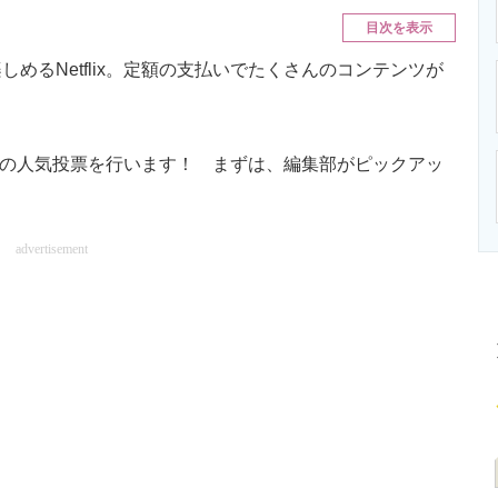
ニクス専門サイト
電子設計の基本と応用
エネルギーの専
目次を表示
るNetflix。定額の支払いでたくさんのコンテンツが
番組の人気投票を行います！ まずは、編集部がピックアッ
advertisement