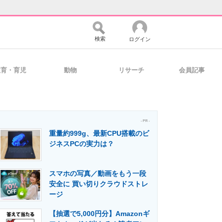
検索
ログイン
教育・育児
動物
リサーチ
会員記事
バイスの未来
好きが集まる 比べて選べる
- PR -
重量約999g、最新CPU搭載のビ
コミュニティ
マーケ×ITの今がよく分かる
ジネスPCの実力は？
スマホの写真／動画をもう一段
・活用を支援
安全に 買い切りクラウドストレ
ージ
【抽選で5,000円分】Amazonギ