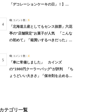
「デコレーションケーキの日」！】
（2/4） | 兵庫県 ねとらぼリサーチ：2ペ
ージ目
コメント数：
5
4
「北海道土産としてもセンス抜群」六花
亭の“店舗限定”お菓子が人気 「こんな
の初めて」「箱買いするべきだった」
（1/2） | 北海道 ねとらぼリサーチ
コメント数：
4
5
「車に常備しました」 カインズ
の“1980円クーラーバッグ”が評判 「ち
ょうどいい大きさ」「保冷剤を止めるベ
ルトが良い」（1/5） | ライフ ねとらぼ
リサーチ
カテゴリ一覧