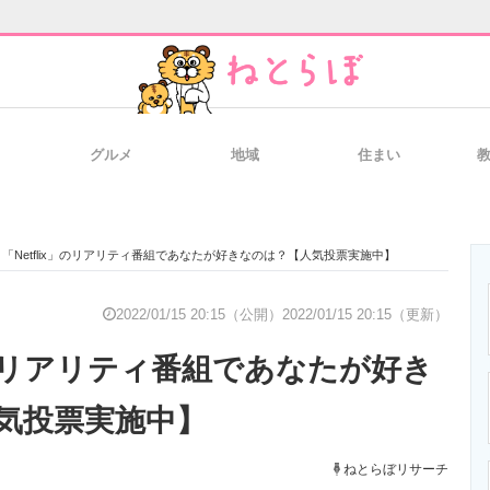
グルメ
地域
住まい
と未来を見通す
スマホと通信の最新トレンド
進化するPCとデ
「Netflix」のリアリティ番組であなたが好きなのは？【人気投票実施中】
のいまが分かる
企業ITのトレンドを詳説
経営リーダーの
2022/01/15 20:15（公開）
2022/01/15 20:15（更新）
x」のリアリティ番組であなたが好き
T製品の総合サイト
IT製品の技術・比較・事例
製造業のIT導入
気投票実施中】
ねとらぼリサーチ