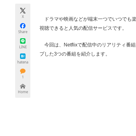
モノづくり技術者専門サイト
エレクトロ
X
ドラマや映画などが端末一つでいつでも楽しめ
視聴できると人気の配信サービスです。
Share
ちょっと気になるネットの話題
今回は、Netflixで配信中のリアリティ
LINE
プした3つの番組を紹介します。
hatena
1
Home