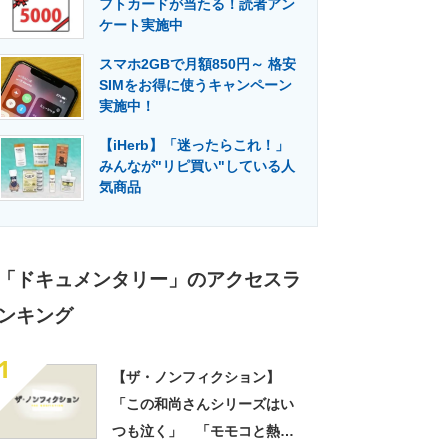
フトカードが当たる！読者アン
門メディア
建設×テクノロジーの最前線
ケート実施中
スマホ2GBで月額850円～ 格安
SIMをお得に使うキャンペーン
実施中！
【iHerb】「迷ったらこれ！」
みんなが"リピ買い"している人
気商品
「ドキュメンタリー」のアクセスラ
ンキング
1
【ザ・ノンフィクション】
「この和尚さんシリーズはい
つも泣く」 「モモコと熱血