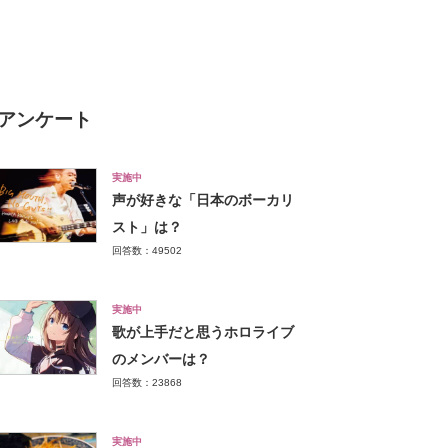
和尚～おじさん、ありがとう
～」に感動の声
アンケート
実施中
声が好きな「日本のボーカリ
スト」は？
回答数：49502
実施中
歌が上手だと思うホロライブ
のメンバーは？
回答数：23868
実施中