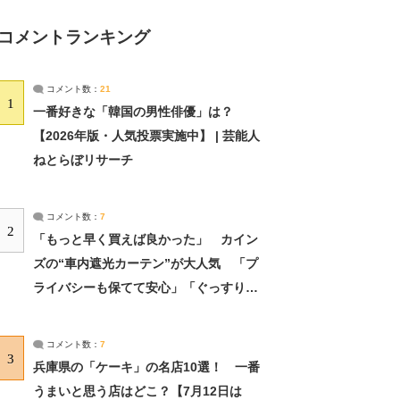
コメントランキング
コメント数：
21
1
一番好きな「韓国の男性俳優」は？
【2026年版・人気投票実施中】 | 芸能人
ねとらぼリサーチ
コメント数：
7
2
「もっと早く買えば良かった」 カイン
ズの“車内遮光カーテン”が大人気 「プ
ライバシーも保てて安心」「ぐっすり眠
れました」（2/2） | ライフ ねとらぼリ
サーチ：2ページ目
コメント数：
7
3
兵庫県の「ケーキ」の名店10選！ 一番
うまいと思う店はどこ？【7月12日は