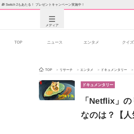
🎁 Switch 2もあたる！ プレゼントキャンペーン実施中！
メディア
TOP
ニュース
エンタメ
クイズ
注目記事を集めた総合ページ
ITの今
TOP
>
リサーチ
>
エンタメ
>
ドキュメンタリー
>
ビジネスと働き方のヒント
AI活用
ドキュメンタリー
「Netfli
ITエンジニア向け専門サイト
企業向けI
なのは？【人