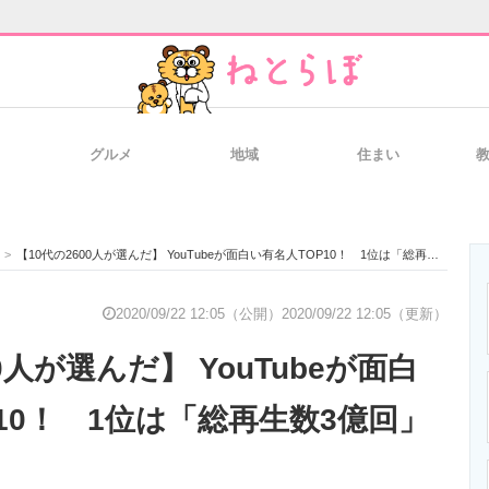
グルメ
地域
住まい
と未来を見通す
スマホと通信の最新トレンド
進化するPCとデ
>
【10代の2600人が選んだ】 YouTubeが面白い有名人TOP10！ 1位は「総再生数3億回」の超人気声優
のいまが分かる
企業ITのトレンドを詳説
経営リーダーの
2020/09/22 12:05（公開）
2020/09/22 12:05（更新）
0人が選んだ】 YouTubeが面白
T製品の総合サイト
IT製品の技術・比較・事例
製造業のIT導入
10！ 1位は「総再生数3億回」