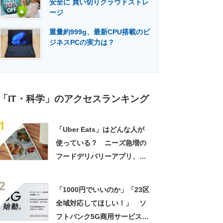
安全に 買い切りクラウドストレ
門メディア
建設×テクノロジーの最前線
ージ
重量約999g、最新CPU搭載のビ
ジネスPCの実力は？
「IT・科学」のアクセスランキング
1
「Uber Eats」はどんな人が
使っている？ ニーズ急増の
フードデリバリーアプリ、主
要サービスのユーザーを比較
2
「1000円でいいのか」「23区
全域対応してほしい！」 ソ
フトバンク5G商用サービス発