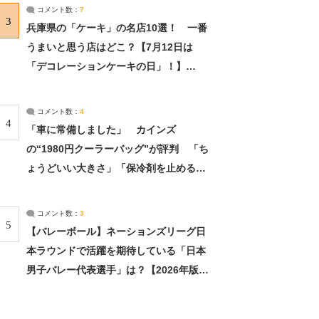
サーチ：2ページ目
コメント数：
7
3
兵庫県の「ケーキ」の名店10選！ 一番
うまいと思う店はどこ？【7月12日は
「デコレーションケーキの日」！】
（2/4） | 兵庫県 ねとらぼリサーチ：2ペ
ージ目
コメント数：
4
4
「車に常備しました」 カインズ
の“1980円クーラーバッグ”が評判 「ち
ょうどいい大きさ」「保冷剤を止めるベ
ルトが良い」（1/5） | ライフ ねとらぼ
リサーチ
コメント数：
3
5
【バレーボール】ネーションズリーグ日
本ラウンドで活躍を期待している「日本
男子バレー代表選手」は？【2026年版・
人気投票実施中】（投票結果） | スポー
ツ ねとらぼリサーチ