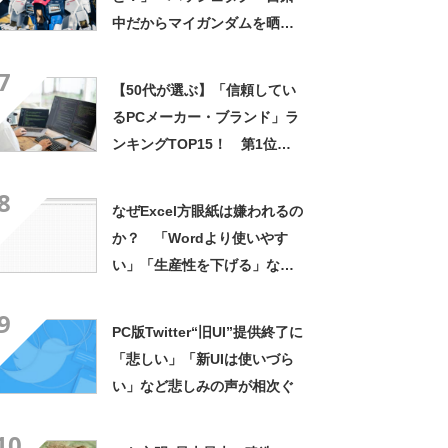
中だからマイガンダムを晒そ
うぜ」に珠玉のガンプラが勢
7
ぞろい
【50代が選ぶ】「信頼してい
るPCメーカー・ブランド」ラ
ンキングTOP15！ 第1位は
「NEC」と「Panasonic」
8
【2023年最新調査結果】
なぜExcel方眼紙は嫌われるの
か？ 「Wordより使いやす
い」「生産性を下げる」など
賛否分かれる
9
PC版Twitter“旧UI”提供終了に
「悲しい」「新UIは使いづら
い」など悲しみの声が相次ぐ
10