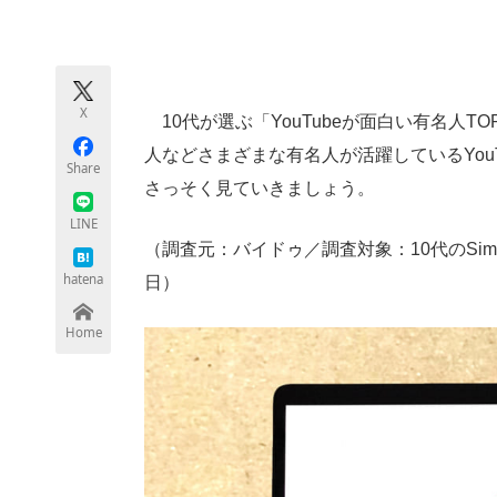
モノづくり技術者専門サイト
エレクトロ
X
10代が選ぶ「YouTubeが面白い有名人
ちょっと気になるネットの話題
人などさまざまな有名人が活躍しているYo
Share
さっそく見ていきましょう。
LINE
（調査元：バイドゥ／調査対象：10代のSimej
hatena
日）
Home