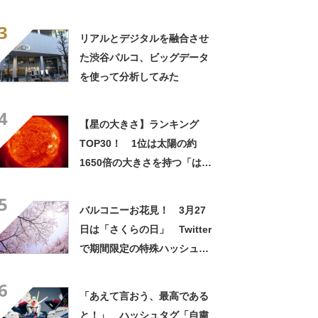
表にネット上では期待の声
3
リアルとデジタルを融合させ
た渋谷パルコ、ビッグデータ
を使って分析してみた
4
【星の大きさ】ランキング
TOP30！ 1位は太陽の約
1650倍の大きさを持つ「はく
ちょう座V1489星」！
5
【2021年最新版】
バルコニーお花見！ 3月27
日は「さくらの日」 Twitter
で期間限定の特殊ハッシュタ
グが盛り上がり
6
「あえて言おう、最高である
と！」 ハッシュタグ「自粛