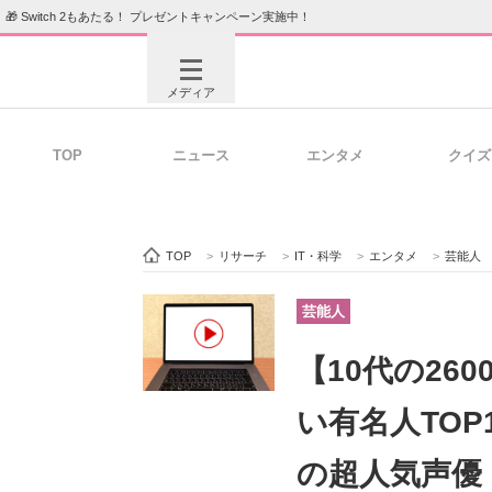
🎁 Switch 2もあたる！ プレゼントキャンペーン実施中！
メディア
TOP
ニュース
エンタメ
クイズ
注目記事を集めた総合ページ
ITの今
TOP
>
リサーチ
>
IT・科学
>
エンタメ
>
芸能人
ビジネスと働き方のヒント
AI活用
芸能人
【10代の260
ITエンジニア向け専門サイト
企業向けI
い有名人TOP
の超人気声優