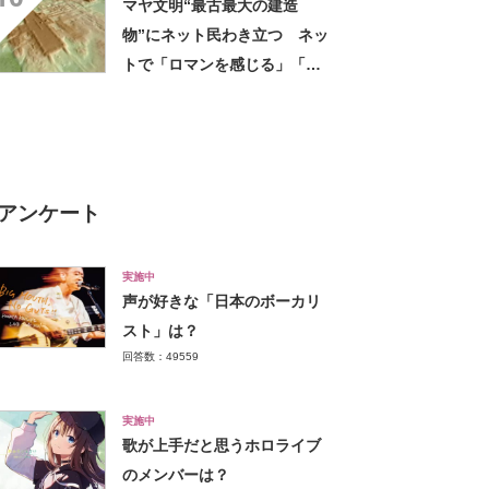
マヤ文明“最古最大の建造
物”にネット民わき立つ ネッ
トで「ロマンを感じる」「テ
ィラミスみたいでおいしそ
う」などの声
アンケート
実施中
声が好きな「日本のボーカリ
スト」は？
回答数：49559
実施中
歌が上手だと思うホロライブ
のメンバーは？