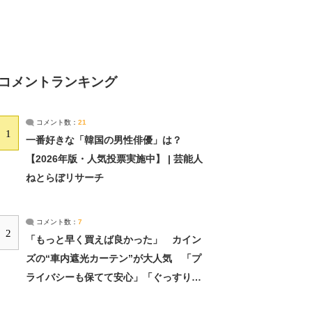
コメントランキング
コメント数：
21
1
一番好きな「韓国の男性俳優」は？
【2026年版・人気投票実施中】 | 芸能人
ねとらぼリサーチ
コメント数：
7
2
「もっと早く買えば良かった」 カイン
ズの“車内遮光カーテン”が大人気 「プ
ライバシーも保てて安心」「ぐっすり眠
れました」（2/2） | ライフ ねとらぼリ