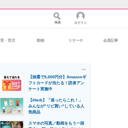
検索
ログイン
教育・育児
動物
リサーチ
会員記事
バイスの未来
好きが集まる 比べて選べる
- PR -
【抽選で5,000円分】Amazonギ
コミュニティ
マーケ×ITの今がよく分かる
フトカードが当たる！読者アン
ケート実施中
【iHerb】「迷ったらこれ！」
・活用を支援
みんなが"リピ買い"している人
気商品
スマホの写真／動画をもう一段