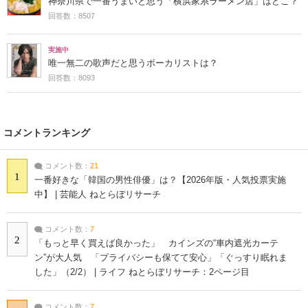
神奈川県で一番うまいと思う「横浜家系ラーメン店」はどこ？
回答数：8507
実施中
唯一無二の歌声だと思うボーカリストは？
回答数：8093
コメントランキング
コメント数：
21
1
一番好きな「韓国の男性俳優」は？【2026年版・人気投票実施
中】 | 芸能人 ねとらぼリサーチ
コメント数：
7
2
「もっと早く買えば良かった」 カインズの“車内遮光カーテ
ン”が大人気 「プライバシーも保てて安心」「ぐっすり眠れま
した」（2/2） | ライフ ねとらぼリサーチ：2ページ目
コメント数：
7