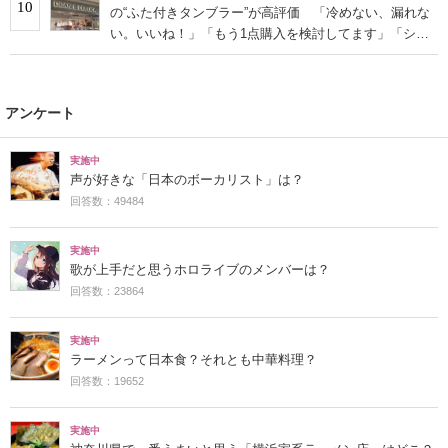
10
の“ふた付きタンブラー”が高評価 「冷めない、漏れな
い。いいね！」「もう1点購入を検討してます」「シン
プルで高級感◎」
アンケート
実施中
声が好きな「日本のボーカリスト」は？
回答数：49484
実施中
歌が上手だと思うホロライブのメンバーは？
回答数：23864
実施中
ラーメンって日本食？それとも中華料理？
回答数：19652
実施中