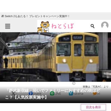
🎁 Switch 2もあたる！ プレゼントキャンペーン実施中！
ねとらぼメニュー
TOP
ニュース
エンタメ
クイズ
グルメ
地域
住まい
教育・育児
動物
リサーチ
ライフ
2022/03/02 09:30（公開）
画像は「写真AC」より
会員記事
「西武新宿線」沿いでファミリーにおすすめの街はど
X
Share
LINE
hatena
31
こ？【人気投票実施中】
メディア
目次を表示
注目記事を集めた総合ページ