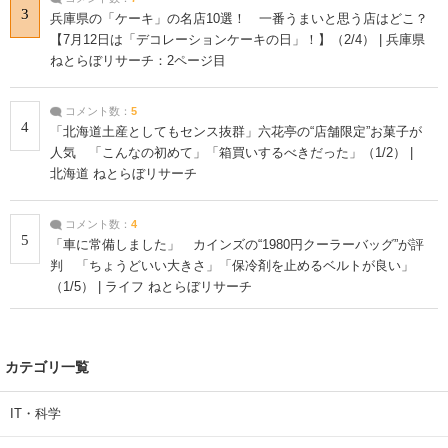
3
兵庫県の「ケーキ」の名店10選！ 一番うまいと思う店はどこ？
【7月12日は「デコレーションケーキの日」！】（2/4） | 兵庫県
ねとらぼリサーチ：2ページ目
コメント数：
5
4
「北海道土産としてもセンス抜群」六花亭の“店舗限定”お菓子が
人気 「こんなの初めて」「箱買いするべきだった」（1/2） |
北海道 ねとらぼリサーチ
コメント数：
4
5
「車に常備しました」 カインズの“1980円クーラーバッグ”が評
判 「ちょうどいい大きさ」「保冷剤を止めるベルトが良い」
（1/5） | ライフ ねとらぼリサーチ
カテゴリ一覧
IT・科学