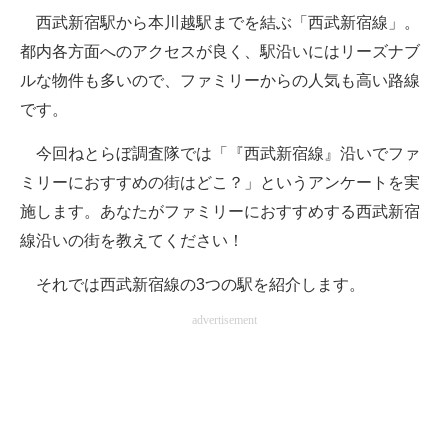
西武新宿駅から本川越駅までを結ぶ「西武新宿線」。
ITの今と未来を見通す
都内各方面へのアクセスが良く、駅沿いにはリーズナブ
ルな物件も多いので、ファミリーからの人気も高い路線
スマホと通信の最新トレンド
です。
進化するPCとデバイスの未来
今回ねとらぼ調査隊では「『西武新宿線』沿いでファ
好きが集まる 比べて選べる
ミリーにおすすめの街はどこ？」というアンケートを実
施します。あなたがファミリーにおすすめする西武新宿
ビジネスと働き方のヒント
線沿いの街を教えてください！
AI活用のいまが分かる
それでは西武新宿線の3つの駅を紹介します。
企業ITのトレンドを詳説
advertisement
経営リーダーのコミュニティ
マーケ×ITの今がよく分かる
ITエンジニア向け専門サイト