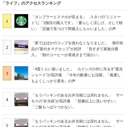
「ライフ」のアクセスランキング
「タンブラーとスマホが収まる」 スタバの“ミニトー
1
ト”に「2個目の購入です」「夏らしく涼しげ、そして軽
い」「店舗で見つけて即購入しちゃいました」の声
「家ではほかのコップを使わなくなりました」 無印良
2
品の“蓋付きマグカップ”が好評 「良すぎて家族分購
入」「朝のコーヒーが昼過ぎまで温かい」
「4度くらい違いました」 カインズの外に吊るす“遮光
3
シェード”が高評価 「今年の酷暑にも活躍」「風通し
もよくしっかり遮光」の声
「もうパッキンのあるお弁当箱には戻れません」 サー
4
モスの“弁当箱”が高評価 「想像以上に洗いやすい」
「ご飯もへばりつかない」
「もうパッキンのあるお弁当箱には戻れません」 サー
5