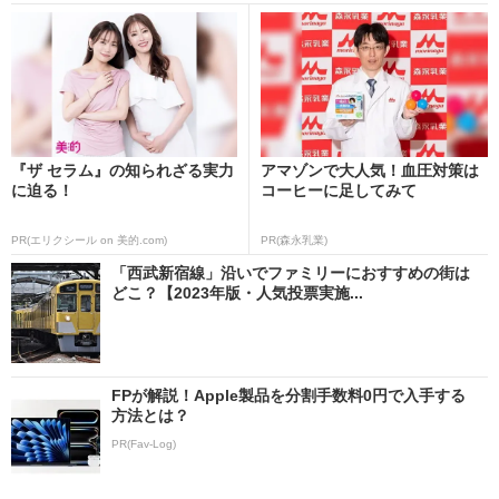
『ザ セラム』の知られざる実力
アマゾンで大人気！血圧対策は
に迫る！
コーヒーに足してみて
PR(エリクシール on 美的.com)
PR(森永乳業)
「西武新宿線」沿いでファミリーにおすすめの街は
どこ？【2023年版・人気投票実施...
FPが解説！Apple製品を分割手数料0円で入手する
方法とは？
PR(Fav-Log)