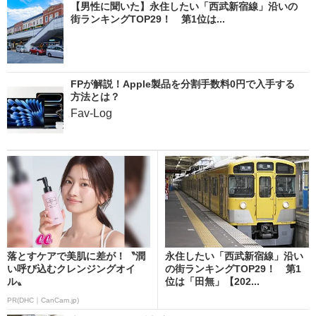
【男性に聞いた】永住したい「西武新宿線」沿いの
街ランキングTOP29！ 第1位は...
FPが解説！Apple製品を分割手数料0円で入手する
方法とは？
Fav-Log
落とすケアで美肌に差が！〝潤
永住したい「西武新宿線」沿い
い呼び込むクレンジングオイ
の街ランキングTOP29！ 第1
ル〟
位は「田無」【202...
PR(DHC｜CanCam.jp)