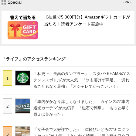
Special
- PR -
【抽選で5,000円分】Amazonギフトカードが
当たる！読者アンケート実施中
「ライフ」のアクセスランキング
「私史上、最高のタンブラー」 スタバ×BEAMSの“ス
1
テンレスボトル”が大人気 「氷も溶けず満足」「漏れ
ることもなく最強」「オシャレでかっこいい！」
「車内がかなり涼しくなりました」 カインズの“車内
2
遮光カーテン”が大好評 「磁石で簡単」「もっと早く
買えば良かった」
「女子会で大好評でした」 津軽びいどろの“ミニグラ
3
スセット”が人気 「とにかく綺麗」「選ぶ時のワクワ