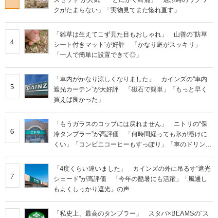
クがたまらない」「実物見てまた惚れ直す」
「雑草は生えてこず見た目もおしゃれ」 山善の“防草
4
シート付きマット”が好評 「かなり庭がスッキリ」
「一人で簡単に設置できて◎」
「車内がかなり涼しくなりました」 カインズの“車内
5
遮光カーテン”が大好評 「磁石で簡単」「もっと早く
買えば良かった」
「もうガラスのコップには戻れません」 ニトリの“保
6
冷タンブラー”が高評価 「何時間経っても氷が溶けに
くい」「コンビニコーヒーもすっぽり」「車のドリンク
ホルダーに立てやすい」
「4度くらい違いました」 カインズの外に吊るす“遮光
7
シェード”が高評価 「今年の酷暑にも活躍」「風通し
もよくしっかり遮光」の声
「私史上、最高のタンブラー」 スタバ×BEAMSの“ス