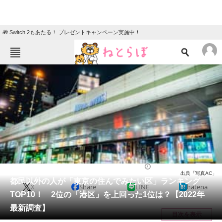
🎁 Switch 2もあたる！ プレゼントキャンペーン実施中！
ねとらぼメニュー
TOP
ニュース
エンタメ
クイズ
グルメ
地域
住まい
教育・育児
動物
リサーチ
ライフ
2022/03/11 12:15（公開）
出典「写真AC」
会員記事
都民以外の人が「東京の住んでみたい区」ランキング
X
Share
LINE
hatena
TOP10！ 2位の「港区」を上回った1位は？【2022年
メディア
最新調査】
目次を表示
注目記事を集めた総合ページ