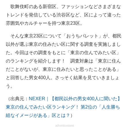
歌舞伎町のある新宿区、ファッションなどさまざまな
ITの今と未来を見通す
トレンドを発信している渋谷区など、区によって違った
雰囲気やカルチャーを持つ東京23区。
スマホと通信の最新トレンド
そんな東京23区について「おうちパレット」が、都民
進化するPCとデバイスの未来
以外が選ぶ東京の住みたい区に関する調査を実施しまし
好きが集まる 比べて選べる
た。今回はその調査をもとに「東京の住んでみたい区」
のランキングを紹介します！ 調査対象は「東京に住ん
ビジネスと働き方のヒント
だことがないが、東京に住みたいと思ったことがある」
AI活用のいまが分かる
と回答した男女400人。さっそく結果を見ていきましょ
う。
企業ITのトレンドを詳説
（出典元：
NEXER｜【都民以外の男女400人に聞いた】
経営リーダーのコミュニティ
東京の住んでみたい区ランキング！ 第2位の「人生勝ち
マーケ×ITの今がよく分かる
組なイメージがある」区とは？
）
ITエンジニア向け専門サイト
advertisement