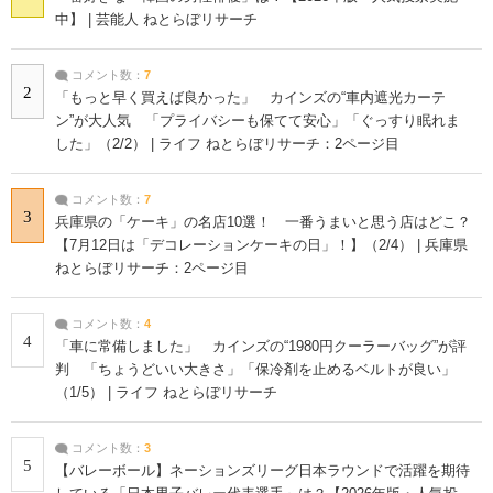
中】 | 芸能人 ねとらぼリサーチ
コメント数：
7
2
「もっと早く買えば良かった」 カインズの“車内遮光カーテ
ン”が大人気 「プライバシーも保てて安心」「ぐっすり眠れま
した」（2/2） | ライフ ねとらぼリサーチ：2ページ目
コメント数：
7
3
兵庫県の「ケーキ」の名店10選！ 一番うまいと思う店はどこ？
【7月12日は「デコレーションケーキの日」！】（2/4） | 兵庫県
ねとらぼリサーチ：2ページ目
コメント数：
4
4
「車に常備しました」 カインズの“1980円クーラーバッグ”が評
判 「ちょうどいい大きさ」「保冷剤を止めるベルトが良い」
（1/5） | ライフ ねとらぼリサーチ
コメント数：
3
5
【バレーボール】ネーションズリーグ日本ラウンドで活躍を期待