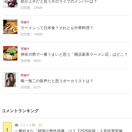
歌が上手だと思うホロライブのメンバーは？
回答数：23908
実施中
ラーメンって日本食？それとも中華料理？
回答数：19688
実施中
神奈川県で一番うまいと思う「横浜家系ラーメン店」はどこ？
回答数：8520
実施中
唯一無二の歌声だと思うボーカリストは？
回答数：8175
コメントランキング
コメント数：
21
1
一番好きな「韓国の男性俳優」は？【2026年版・人気投票実施