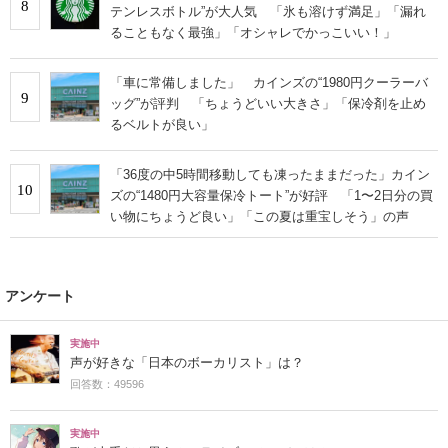
8
テンレスボトル”が大人気 「氷も溶けず満足」「漏れ
ることもなく最強」「オシャレでかっこいい！」
「車に常備しました」 カインズの“1980円クーラーバ
9
ッグ”が評判 「ちょうどいい大きさ」「保冷剤を止め
るベルトが良い」
「36度の中5時間移動しても凍ったままだった」カイン
10
ズの“1480円大容量保冷トート”が好評 「1〜2日分の買
い物にちょうど良い」「この夏は重宝しそう」の声
アンケート
実施中
声が好きな「日本のボーカリスト」は？
回答数：49596
実施中