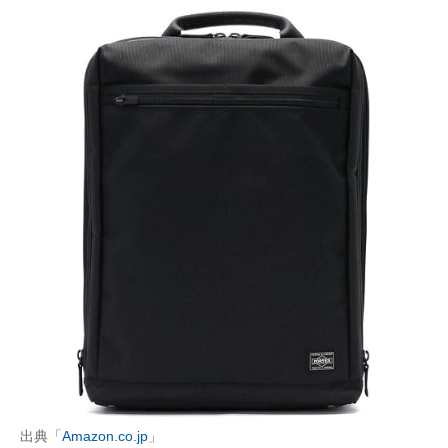
出典「
Amazon.co.jp
」