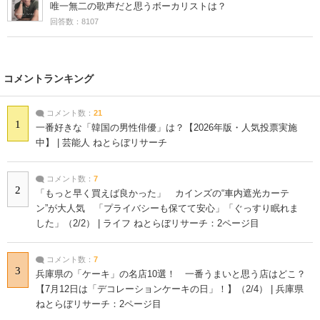
唯一無二の歌声だと思うボーカリストは？
回答数：8107
コメントランキング
コメント数：
21
1
一番好きな「韓国の男性俳優」は？【2026年版・人気投票実施
中】 | 芸能人 ねとらぼリサーチ
コメント数：
7
2
「もっと早く買えば良かった」 カインズの“車内遮光カーテ
ン”が大人気 「プライバシーも保てて安心」「ぐっすり眠れま
した」（2/2） | ライフ ねとらぼリサーチ：2ページ目
コメント数：
7
3
兵庫県の「ケーキ」の名店10選！ 一番うまいと思う店はどこ？
【7月12日は「デコレーションケーキの日」！】（2/4） | 兵庫県
ねとらぼリサーチ：2ページ目