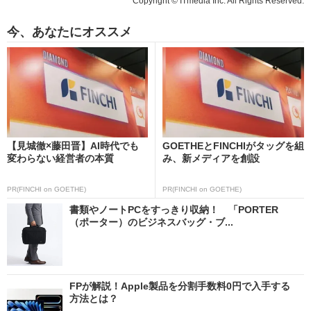
Copyright © ITmedia Inc. All Rights Reserved.
今、あなたにオススメ
【見城徹×藤田晋】AI時代でも
GOETHEとFINCHIがタッグを組
変わらない経営者の本質
み、新メディアを創設
PR(FINCHI on GOETHE)
PR(FINCHI on GOETHE)
書類やノートPCをすっきり収納！ 「PORTER
（ポーター）のビジネスバッグ・ブ...
FPが解説！Apple製品を分割手数料0円で入手する
方法とは？