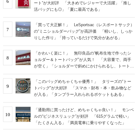
6
ート”が大好評 「大きめでレジャーで大活躍」「推し
活バッグにも◎」「夏に最高である」
「買って大正解！」 LeSportsac（レスポートサック）
7
の“ミニショルダーバッグ”が高評価 「軽いし、しっか
りした作り」「持っているだけで気分があがる」
「かわいく楽に！」 無印良品の“帆布生地で作ったシ
8
ョルダー＆トートバッグ”が人気！ 「大容量で、両手
が空く」「ショルダーで斜めにかけられるし、トートで
も様になる！」
「このバッグめちゃくちゃ優秀！」 タリーズの“トー
9
トバッグ”が大好評 「スマホ・財布・本・飲み物など
が入る」「タンブラー入れられるポケットもある」
「通勤用に買ったけど、めちゃくちゃ良い！」 モンベ
10
ルの“ビジネスリュック”が好評 「615グラムで軽い」
「たくさん入る」「満員電車に乗りやすくなった」