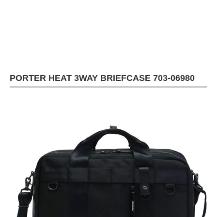
企業向けIT製品の総合サイト
IT製品の技術・比較・事例
製造業のIT導入・活用を支援
モノづくり技術者専門サイト
PORTER HEAT 3WAY BRIEFCASE 703-06980
エレクトロニクス専門サイト
電子設計の基本と応用
エネルギーの専門メディア
建設×テクノロジーの最前線
ちょっと気になるネットの話題