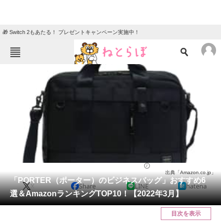
🎁 Switch 2もあたる！ プレゼントキャンペーン実施中！
ねとらぼメニュー
TOP
ニュース
エンタメ
クイズ
グルメ
地域
住まい
教育・育児
動物
リサーチ
バッグ
2022/03/25 20:35（公開）
出典「Amazon.co.jp」
会員記事
「PORTER（ポーター）のビジネスバッグ」おすすめ6
X
Share
LINE
hatena
選＆AmazonランキングTOP10！【2022年3月】
メディア
目次を表示
注目記事を集めた総合ページ