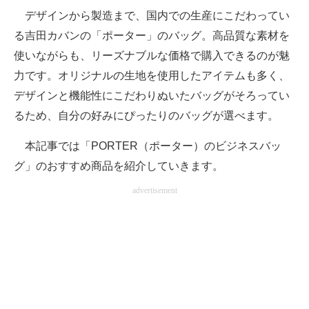
デザインから製造まで、国内での生産にこだわってい
ITの今と未来を見通す
る吉田カバンの「ポーター」のバッグ。高品質な素材を
使いながらも、リーズナブルな価格で購入できるのが魅
スマホと通信の最新トレンド
力です。オリジナルの生地を使用したアイテムも多く、
進化するPCとデバイスの未来
デザインと機能性にこだわりぬいたバッグがそろってい
るため、自分の好みにぴったりのバッグが選べます。
好きが集まる 比べて選べる
本記事では「PORTER（ポーター）のビジネスバッ
ビジネスと働き方のヒント
グ」のおすすめ商品を紹介していきます。
AI活用のいまが分かる
advertisement
企業ITのトレンドを詳説
経営リーダーのコミュニティ
マーケ×ITの今がよく分かる
ITエンジニア向け専門サイト