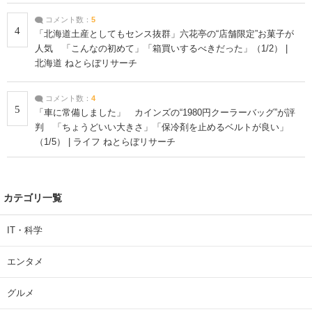
コメント数：
5
4
「北海道土産としてもセンス抜群」六花亭の“店舗限定”お菓子が
人気 「こんなの初めて」「箱買いするべきだった」（1/2） |
北海道 ねとらぼリサーチ
コメント数：
4
5
「車に常備しました」 カインズの“1980円クーラーバッグ”が評
判 「ちょうどいい大きさ」「保冷剤を止めるベルトが良い」
（1/5） | ライフ ねとらぼリサーチ
カテゴリ一覧
IT・科学
エンタメ
グルメ