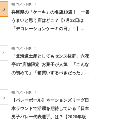
サーチ：2ページ目
コメント数：
7
3
兵庫県の「ケーキ」の名店10選！ 一番
うまいと思う店はどこ？【7月12日は
「デコレーションケーキの日」！】
（2/4） | 兵庫県 ねとらぼリサーチ：2ペ
ージ目
コメント数：
5
4
「北海道土産としてもセンス抜群」六花
亭の“店舗限定”お菓子が人気 「こんな
の初めて」「箱買いするべきだった」
（1/2） | 北海道 ねとらぼリサーチ
コメント数：
3
5
【バレーボール】ネーションズリーグ日
本ラウンドで活躍を期待している「日本
男子バレー代表選手」は？【2026年版・
人気投票実施中】（投票結果） | スポー
ツ ねとらぼリサーチ