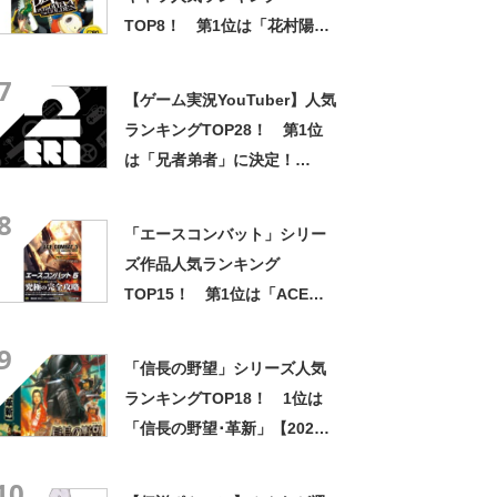
TOP8！ 第1位は「花村陽
介」！【2022年最新投票結
7
果】
【ゲーム実況YouTuber】人気
ランキングTOP28！ 第1位
は「兄者弟者」に決定！
【2021年最新投票結果】
8
「エースコンバット」シリー
ズ作品人気ランキング
TOP15！ 第1位は「ACE
COMBAT 5 THE UNSUNG
9
WAR」【2023年最新投票結
「信長の野望」シリーズ人気
果】
ランキングTOP18！ 1位は
「信長の野望･革新」【2022
年最新投票結果】
10