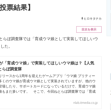
ニクス専門サイト
電子設計の基本と応用
エネルギーの専
新投票結果】
ヒロキタナカ
目次を表示
、ねとらぼ調査隊では「育成ウマ娘として実装してほしいウ
ました。
が「育成ウマ娘」で実装してほしいウマ娘は？【人気
ねとらぼ調査隊
にリリースから1周年を迎えたゲームアプリ「ウマ娘 プリティー
多くのウマ娘が育成ウマ娘として実装されていますが、他のウ
登場したり、サポートカードになっているだけで、育成ウマ娘
娘もまだ多いです。 そこで、今回ねとらぼ調査隊では「育成
nlab.itmedia.co.jp