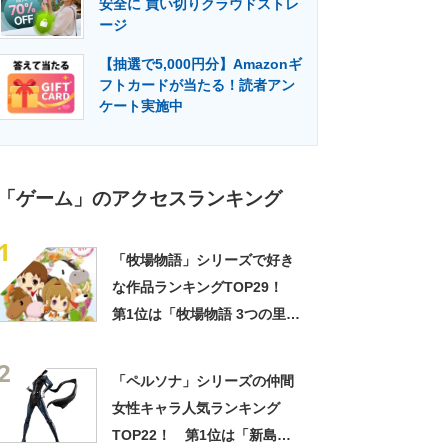
安全に 買い切りクラウドストレ
門メディア
建設×テクノロジーの最前線
ージ
【抽選で5,000円分】Amazonギ
フトカードが当たる！読者アン
ケート実施中
「ゲーム」のアクセスランキング
1
「牧場物語」シリーズで好き
な作品ランキングTOP29！
第1位は「牧場物語 3つの里の
大切な友だち」【2024年最新
2
投票結果】
「ペルソナ」シリーズの仲間
女性キャラ人気ランキング
TOP22！ 第1位は「新島