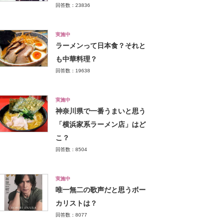
回答数：23836
実施中
ラーメンって日本食？それと
も中華料理？
回答数：19638
実施中
神奈川県で一番うまいと思う
「横浜家系ラーメン店」はど
こ？
回答数：8504
実施中
唯一無二の歌声だと思うボー
カリストは？
回答数：8077