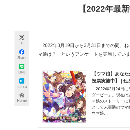
モノづくり技術者専門サイト
エレクトロ
【2022年最
ちょっと気になるネットの話題
X
2022年3月19日から3月31日までの間
マ娘は？」というアンケートを実施してい
Share
LINE
【ウマ娘】あなた
投票実施中】 | 
hatena
2022年2月24日
ダービー」。現在は
Home
マ娘のストーリーに
として未実装のウマ
ウマ娘…