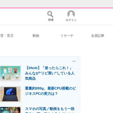
検索
ログイン
教育・育児
動物
リサーチ
会員記事
バイスの未来
好きが集まる 比べて選べる
- PR -
【iHerb】「迷ったらこれ！」
コミュニティ
マーケ×ITの今がよく分かる
みんなが"リピ買い"している人
気商品
重量約999g、最新CPU搭載のビ
・活用を支援
ジネスPCの実力は？
スマホの写真／動画をもう一段