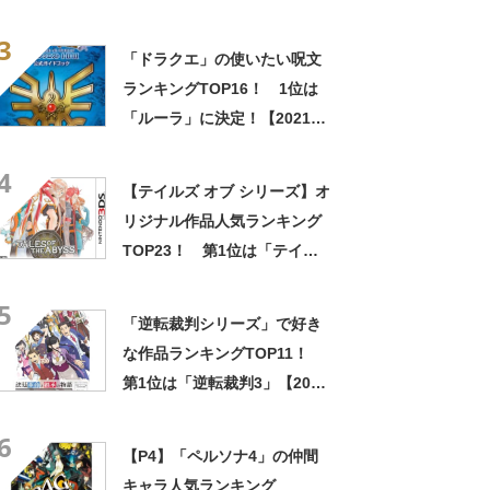
真」！【2022年最新投票結
3
果】
「ドラクエ」の使いたい呪文
ランキングTOP16！ 1位は
「ルーラ」に決定！【2021年
最新調査結果】
4
【テイルズ オブ シリーズ】オ
リジナル作品人気ランキング
TOP23！ 第1位は「テイル
ズ オブ ジ アビス」【2023年
5
最新投票結果】
「逆転裁判シリーズ」で好き
な作品ランキングTOP11！
第1位は「逆転裁判3」【2024
年最新投票結果】
6
【P4】「ペルソナ4」の仲間
キャラ人気ランキング