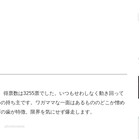
得票数は3255票でした。いつもせわしなく動き回って
心の持ち主です。ワガママな一面はあるもののどこか憎め
ザの歯が特徴。限界を気にせず爆走します。
advertisement