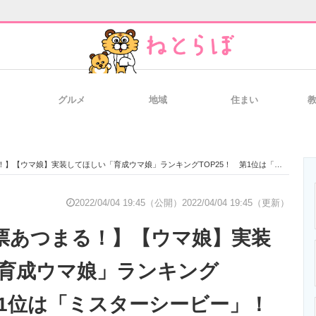
グルメ
地域
住まい
と未来を見通す
スマホと通信の最新トレンド
進化するPCとデ
マ娘】実装してほしい「育成ウマ娘」ランキングTOP25！ 第1位は「ミスターシービー」！【2022年最新投票結果】
のいまが分かる
企業ITのトレンドを詳説
経営リーダーの
2022/04/04 19:45（公開）
2022/04/04 19:45（更新）
00票あつまる！】【ウマ娘】実装
T製品の総合サイト
IT製品の技術・比較・事例
製造業のIT導入
育成ウマ娘」ランキング
第1位は「ミスターシービー」！