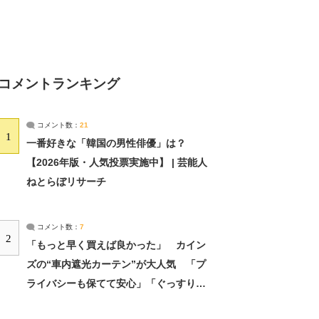
コメントランキング
コメント数：
21
1
一番好きな「韓国の男性俳優」は？
【2026年版・人気投票実施中】 | 芸能人
ねとらぼリサーチ
コメント数：
7
2
「もっと早く買えば良かった」 カイン
ズの“車内遮光カーテン”が大人気 「プ
ライバシーも保てて安心」「ぐっすり眠
れました」（2/2） | ライフ ねとらぼリ