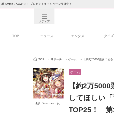
🎁 Switch 2もあたる！ プレゼントキャンペーン実施中！
メディア
TOP
ニュース
エンタメ
クイズ
注目記事を集めた総合ページ
ITの今
TOP
>
リサーチ
>
ゲーム
>
【約2万5000票あつまる！】【ウ
ビジネスと働き方のヒント
AI活用
ゲーム
【約2万50
ITエンジニア向け専門サイト
企業向けI
してほしい「
出典「Amazon.co.jp」
TOP25！ 