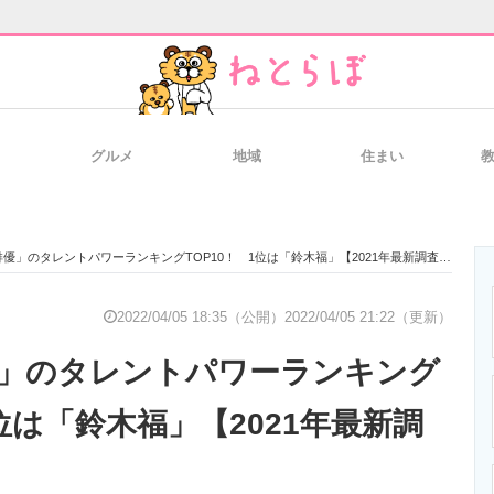
グルメ
地域
住まい
と未来を見通す
スマホと通信の最新トレンド
進化するPCとデ
俳優」のタレントパワーランキングTOP10！ 1位は「鈴木福」【2021年最新調査】
のいまが分かる
企業ITのトレンドを詳説
経営リーダーの
2022/04/05 18:35（公開）
2022/04/05 21:22（更新）
優」のタレントパワーランキング
T製品の総合サイト
IT製品の技術・比較・事例
製造業のIT導入
1位は「鈴木福」【2021年最新調