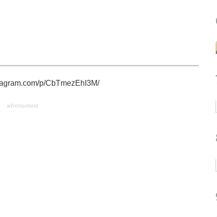
stagram.com/p/CbTmezEhI3M/
advertisement