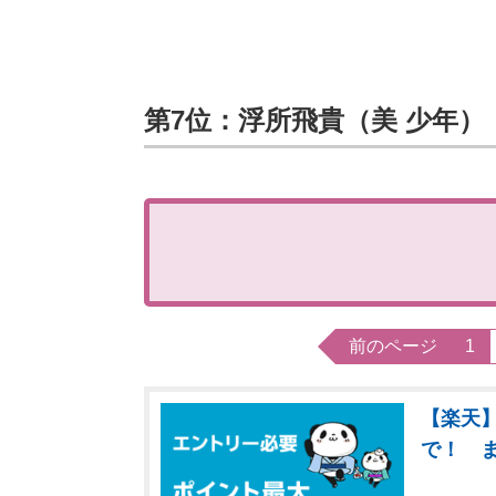
第7位：浮所飛貴（美 少年）
前のページ
1
【楽天】
で！ 