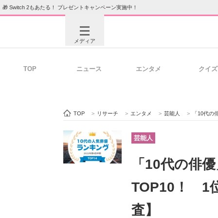
🎁 Switch 2もあたる！ プレゼントキャンペーン実施中！
メディア
TOP
ニュース
エンタメ
クイズ
注目記事を集めた総合ページ
ITの今
TOP
>
リサーチ
>
エンタメ
>
芸能人
>
「10代の
ビジネスと働き方のヒント
AI活用
芸能人
「10代の俳
ITエンジニア向け専門サイト
企業向けI
TOP10！ 
査】