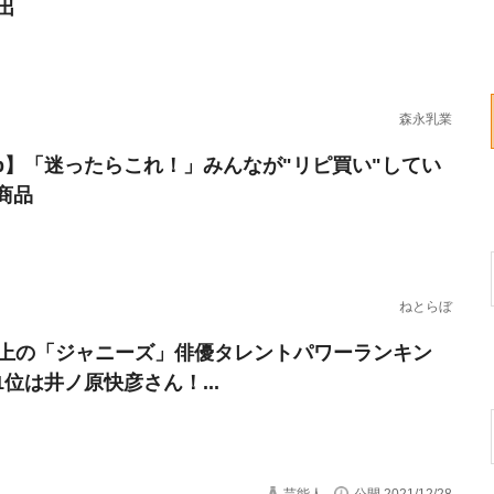
出
森永乳業
erb】「迷ったらこれ！」みんなが"リピ買い"してい
商品
ねとらぼ
以上の「ジャニーズ」俳優タレントパワーランキン
1位は井ノ原快彦さん！...