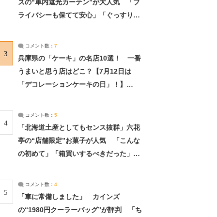
ズの“車内遮光カーテン”が大人気 「プ
ライバシーも保てて安心」「ぐっすり眠
れました」（2/2） | ライフ ねとらぼリ
サーチ：2ページ目
コメント数：
7
3
兵庫県の「ケーキ」の名店10選！ 一番
うまいと思う店はどこ？【7月12日は
「デコレーションケーキの日」！】
（2/4） | 兵庫県 ねとらぼリサーチ：2ペ
ージ目
コメント数：
5
4
「北海道土産としてもセンス抜群」六花
亭の“店舗限定”お菓子が人気 「こんな
の初めて」「箱買いするべきだった」
（1/2） | 北海道 ねとらぼリサーチ
コメント数：
4
5
「車に常備しました」 カインズ
の“1980円クーラーバッグ”が評判 「ち