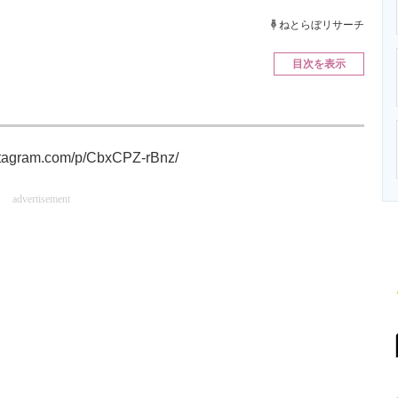
ニクス専門サイト
電子設計の基本と応用
エネルギーの専
ねとらぼリサーチ
目次を表示
stagram.com/p/CbxCPZ-rBnz/
advertisement