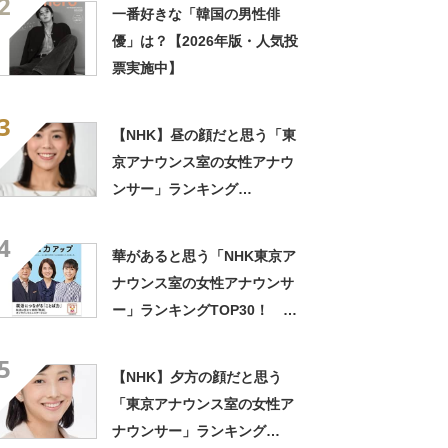
2
一番好きな「韓国の男性俳
優」は？【2026年版・人気投
票実施中】
3
【NHK】昼の顔だと思う「東
京アナウンス室の女性アナウ
ンサー」ランキング
TOP33！ 1位は「中山果
4
奈」さん【2021年最新結果】
華があると思う「NHK東京ア
ナウンス室の女性アナウンサ
ー」ランキングTOP30！ 1
位は「和久田麻由子」【2022
5
年最新投票結果】
【NHK】夕方の顔だと思う
「東京アナウンス室の女性ア
ナウンサー」ランキング