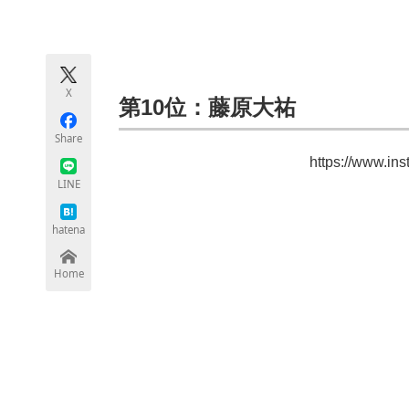
モノづくり技術者専門サイト
エレクトロ
X
ちょっと気になるネットの話題
第10位：藤原大祐
Share
https://www.in
LINE
hatena
Home