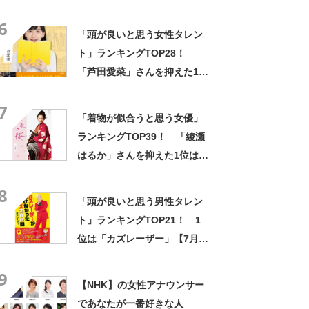
TOP32！ 第1位は「林田理
6
沙」さんに決定！【2021年最
「頭が良いと思う女性タレン
新調査結果】
ト」ランキングTOP28！
「芦田愛菜」さんを抑えた1位
は？【2021年最新調査結果】
7
「着物が似合うと思う女優」
ランキングTOP39！ 「綾瀬
はるか」さんを抑えた1位は？
【2021年最新調査結果】
8
「頭が良いと思う男性タレン
ト」ランキングTOP21！ 1
位は「カズレーザー」【7月4
日はカズレーザーさん誕生
9
日】
【NHK】の女性アナウンサー
であなたが一番好きな人