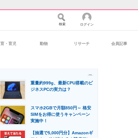
検索
ログイン
教育・育児
動物
リサーチ
会員記事
バイスの未来
好きが集まる 比べて選べる
- PR -
重量約999g、最新CPU搭載のビ
コミュニティ
マーケ×ITの今がよく分かる
ジネスPCの実力は？
スマホ2GBで月額850円～ 格安
・活用を支援
SIMをお得に使うキャンペーン
実施中！
【抽選で5,000円分】Amazonギ