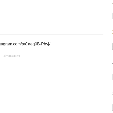
nstagram.com/p/Caeq0B-Phyj/
advertisement