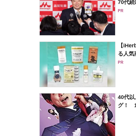
70代続
PR
【iH
る人気
PR
40代
グ！ 