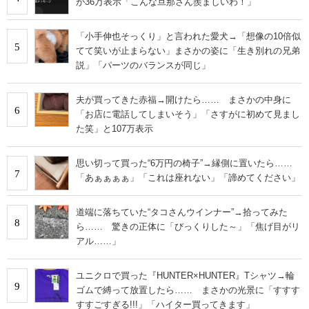
が36万表示「こんな旦那さん羨ましいわ！」
「小手伸也そっくり」と言われた愛犬→「想像の10倍似
5
てて笑いが止まらない」まさかの姿に「生き別れの兄弟
説」「パーツのバランスが同じ」
夫が買ってきた赤福→開けたら…… まさかの中身に
6
「お店に電話してしまいそう」「さすがに初めて見まし
た笑」と107万表示
思い切って買った“6万円の椅子”→縁側に置いたら……
7
「あぁぁぁぁ」「これは座れない」「諦めてください」
道端に落ちていた“タコさんウインナー”→拾ってみた
8
ら…… 驚きの正体に「びっくりした～」「焦げ目がリ
アル……」
ユニクロで買った『HUNTER×HUNTER』Tシャツ→輪
9
ゴムで縛って放置したら…… まさかの光景に「すすす
すすごすぎる!!!」「ハイター買ってきます」