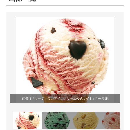
ITの今と未来を見通す
スマホと通信の最新トレンド
進化するPCとデバイスの未来
好きが集まる 比べて選べる
ビジネスと働き方のヒント
AI活用のいまが分かる
企業ITのトレンドを詳説
画像は「
サーティワンアイスクリーム公式サイト
」から引用
経営リーダーのコミュニティ
マーケ×ITの今がよく分かる
ITエンジニア向け専門サイト