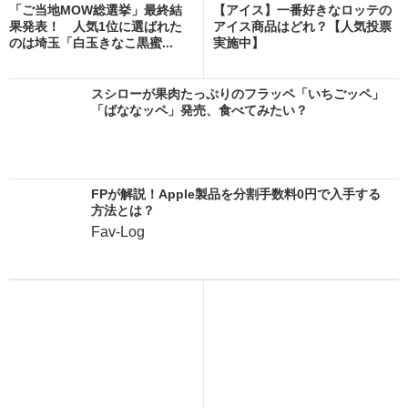
「ご当地MOW総選挙」最終結
【アイス】一番好きなロッテの
果発表！ 人気1位に選ばれた
アイス商品はどれ？【人気投票
のは埼玉「白玉きなこ黒蜜...
実施中】
スシローが果肉たっぷりのフラッペ「いちごッペ」
「ばななッペ」発売、食べてみたい？
FPが解説！Apple製品を分割手数料0円で入手する
方法とは？
Fav-Log