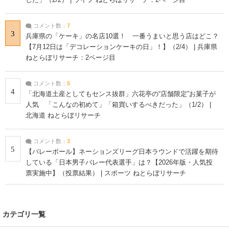
コメント数：
7
3
兵庫県の「ケーキ」の名店10選！ 一番うまいと思う店はどこ？
【7月12日は「デコレーションケーキの日」！】（2/4） | 兵庫県
ねとらぼリサーチ：2ページ目
コメント数：
5
4
「北海道土産としてもセンス抜群」六花亭の“店舗限定”お菓子が
人気 「こんなの初めて」「箱買いするべきだった」（1/2） |
北海道 ねとらぼリサーチ
コメント数：
3
5
【バレーボール】ネーションズリーグ日本ラウンドで活躍を期待
している「日本男子バレー代表選手」は？【2026年版・人気投
票実施中】（投票結果） | スポーツ ねとらぼリサーチ
カテゴリ一覧