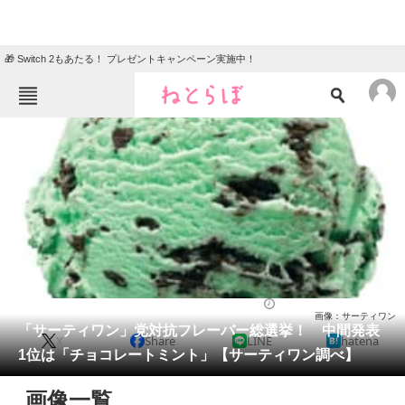
🎁 Switch 2もあたる！ プレゼントキャンペーン実施中！
ねとらぼメニュー
TOP
ニュース
エンタメ
クイズ
グルメ
地域
住まい
教育・育児
動物
リサーチ
2022/04/14 20:35（公開）
画像：サーティワン
会員記事
「サーティワン」党対抗フレーバー総選挙！ 中間発表
X
Share
LINE
hatena
1位は「チョコレートミント」【サーティワン調べ】
メディア
画像一覧
注目記事を集めた総合ページ