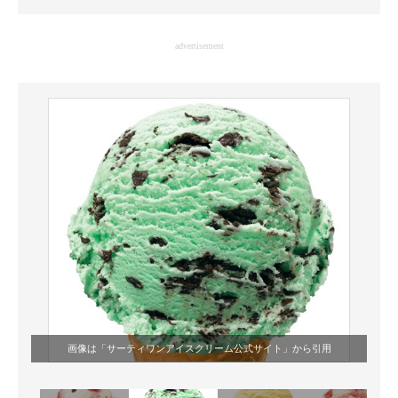
企業向けIT製品の総合サイト
advertisement
IT製品の技術・比較・事例
製造業のIT導入・活用を支援
モノづくり技術者専門サイト
エレクトロニクス専門サイト
電子設計の基本と応用
エネルギーの専門メディア
建設×テクノロジーの最前線
ちょっと気になるネットの話題
画像は「
サーティワンアイスクリーム公式サイト
」から引用