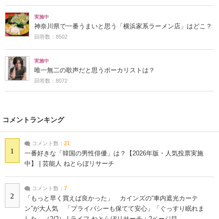
実施中
神奈川県で一番うまいと思う「横浜家系ラーメン店」はどこ？
回答数：8502
実施中
唯一無二の歌声だと思うボーカリストは？
回答数：8072
コメントランキング
コメント数：
21
1
一番好きな「韓国の男性俳優」は？【2026年版・人気投票実施
中】 | 芸能人 ねとらぼリサーチ
コメント数：
7
2
「もっと早く買えば良かった」 カインズの“車内遮光カーテ
ン”が大人気 「プライバシーも保てて安心」「ぐっすり眠れま
した」（2/2） | ライフ ねとらぼリサーチ：2ページ目