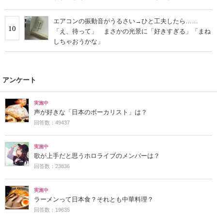
エアコンの振動音がうるさい→ひと工夫したら……
10
「え、待って」 まさかの光景に「好きすぎる」「まね
しちゃおうかな」
アンケート
実施中
声が好きな「日本のボーカリスト」は？
回答数：49437
実施中
歌が上手だと思うホロライブのメンバーは？
回答数：23836
実施中
ラーメンって日本食？それとも中華料理？
回答数：19635