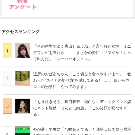
アクセスランキング
「その体型でよく脚出せるよね」と言われた女性→ミニ
1
丈ワンピを着たら…… まさかの姿に「『マジか！』っ
て叫んだ」「スーパーオシャレ」
近所のおばあちゃん「こう切ると食べやすいよ〜」→教
2
わった“スイカの切り方”を試してみると…… 目からウ
ロコの光景に「やってみます」
「もう泣きそう」川口春奈、純白ウエディングドレス姿
3
にネット騒然「ほんとに綺麗」「この笑顔が切なすぎ
る」
外が暑くて夫に「40度超えてる」と連絡→目を疑う展開
4