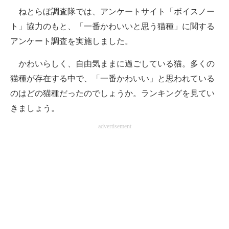
ねとらぼ調査隊では、アンケートサイト「ボイスノー
ITの今と未来を見通す
ト」協力のもと、「一番かわいいと思う猫種」に関する
アンケート調査を実施しました。
スマホと通信の最新トレンド
かわいらしく、自由気ままに過ごしている猫。多くの
進化するPCとデバイスの未来
猫種が存在する中で、「一番かわいい」と思われている
好きが集まる 比べて選べる
のはどの猫種だったのでしょうか。ランキングを見てい
きましょう。
ビジネスと働き方のヒント
advertisement
AI活用のいまが分かる
企業ITのトレンドを詳説
経営リーダーのコミュニティ
マーケ×ITの今がよく分かる
ITエンジニア向け専門サイト