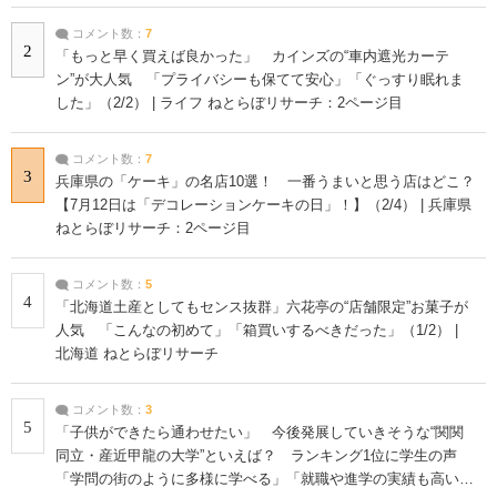
コメント数：
7
2
「もっと早く買えば良かった」 カインズの“車内遮光カーテ
ン”が大人気 「プライバシーも保てて安心」「ぐっすり眠れま
した」（2/2） | ライフ ねとらぼリサーチ：2ページ目
コメント数：
7
3
兵庫県の「ケーキ」の名店10選！ 一番うまいと思う店はどこ？
【7月12日は「デコレーションケーキの日」！】（2/4） | 兵庫県
ねとらぼリサーチ：2ページ目
コメント数：
5
4
「北海道土産としてもセンス抜群」六花亭の“店舗限定”お菓子が
人気 「こんなの初めて」「箱買いするべきだった」（1/2） |
北海道 ねとらぼリサーチ
コメント数：
3
5
「子供ができたら通わせたい」 今後発展していきそうな“関関
同立・産近甲龍の大学”といえば？ ランキング1位に学生の声
「学問の街のように多様に学べる」「就職や進学の実績も高い」