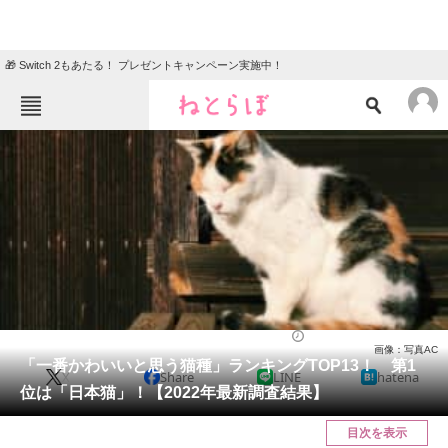
🎁 Switch 2もあたる！ プレゼントキャンペーン実施中！
ねとらぼメニュー
TOP
ニュース
エンタメ
クイズ
グルメ
地域
住まい
教育・育児
動物
リサーチ
動物
2022/04/15 19:25（公開）
画像：写真AC
会員記事
「一番かわいいと思う猫種」ランキングTOP13！ 第1
X
Share
LINE
hatena
位は「日本猫」！【2022年最新調査結果】
メディア
目次を表示
注目記事を集めた総合ページ