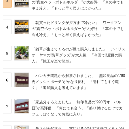
3
の“真空ペットボトルホルダー”が大好評 「車の中でも
冷え冷え」「もっと早く買えばよかった」
「朝買ったドリンクが夕方まで冷たい」 ワークマン
4
の“真空ペットボトルホルダー”が大好評 「車の中でも
冷え冷え」「もっと早く買えばよかった」
「雑草が生えてくるのが嫌で購入しました」 アイリス
5
オーヤマの“防草グッズ”が大人気 「今回で3度目の購
入」「施工が楽で簡単」
「ハンカチ問題から解放されました」 無印良品の“790
6
円メッシュポーチ”がかなり便利 「濡れてもすぐ乾
く」「追加購入を考えています」
「家族分そろえました」 無印良品の“990円オーバル
7
皿”が高評価 「何にでも合う」「盛り付けるだけでカ
フェっぽくなってお気に入り」
「暑さが全然違う」 窓に貼るだけの“遮熱フィルム”が