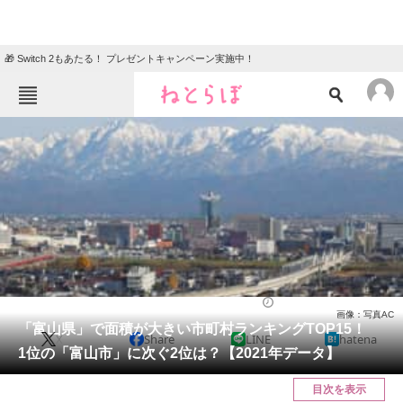
🎁 Switch 2もあたる！ プレゼントキャンペーン実施中！
ねとらぼメニュー
TOP
ニュース
エンタメ
クイズ
グルメ
地域
住まい
教育・育児
動物
リサーチ
ライフ
2022/05/15 12:35（公開）
画像：写真AC
会員記事
「富山県」で面積が大きい市町村ランキングTOP15！
X
Share
LINE
hatena
1位の「富山市」に次ぐ2位は？【2021年データ】
メディア
目次を表示
注目記事を集めた総合ページ