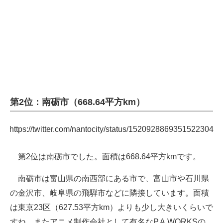
企業向けIT製品の総合サイト
IT製品の技術・比較・事例
製造業のIT導入・活用を支援
モノづくり技術者専門サイト
エレクトロニクス専門サイト
第2位：南砺市（668.64平方km）
電子設計の基本と応用
https://twitter.com/nantocity/status/1520928869351522304
エネルギーの専門メディア
第2位は南砺市でした。面積は668.64平方kmです。
建設×テクノロジーの最前線
南砺市は富山県の南西部にある市で、富山市や石川県
ちょっと気になるネットの話題
の金沢市、岐阜県の飛騨市などに隣接しています。面積
は東京23区（627.53平方km）よりも少し大きいくらいで
すね。またアニメ制作会社として有名なP.A.WORKSの