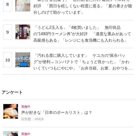
8
好評 「西日を眩しくない程度に遮る」「夏の暑さが随
分しのげて助かっています」
「うどん2玉入る」「4枚買いました」 無印良品
9
の“1490円ラーメン丼”が大好評 「適度な重みがあって
高級感もある」「レンジにも食洗機にも入れられる」
「汚れる度に購入しています」 ケユカの“保冷バッ
10
グ”が便利→コンパクトで「ちょうど良かった」「かわ
いくていつもにやにや」「お弁当箱、お箸、おやつを入
れるのに十分」
アンケート
実施中
声が好きな「日本のボーカリスト」は？
回答数：49426
実施中