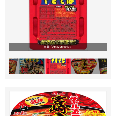
出典「
Amazon.co.jp
」