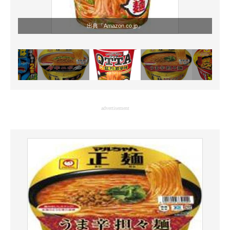
出典「
Amazon.co.jp
」
advertisement