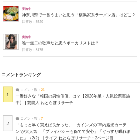
実施中
神奈川県で一番うまいと思う「横浜家系ラーメン店」はどこ？
回答数：8520
実施中
唯一無二の歌声だと思うボーカリストは？
回答数：8175
コメントランキング
コメント数：
21
1
一番好きな「韓国の男性俳優」は？【2026年版・人気投票実施
中】 | 芸能人 ねとらぼリサーチ
コメント数：
7
2
「もっと早く買えば良かった」 カインズの“車内遮光カーテ
ン”が大人気 「プライバシーも保てて安心」「ぐっすり眠れま
した」（2/2） | ライフ ねとらぼリサーチ：2ページ目