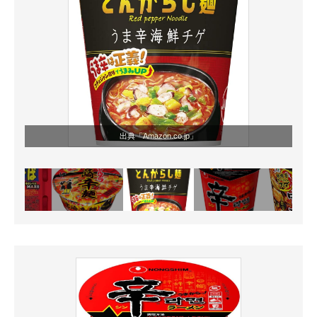
出典「
Amazon.co.jp
」