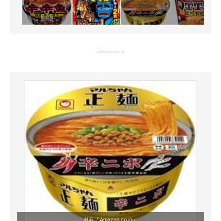
advertisement
出典「
Amazon.co.jp
」