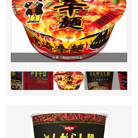
出典「
Amazon.co.jp
」