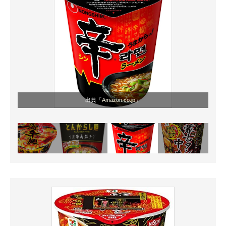
出典「
Amazon.co.jp
」