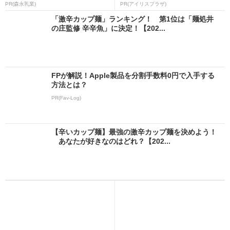
PR(森永乳業)
PR(アイリスプラザ)
「激辛カップ麺」ランキング！ 第1位は「麺処井
の庄監修 辛辛魚」に決定！【202...
FPが解説！Apple製品を分割手数料0円で入手する
方法とは？
PR(Fav-Log)
【辛いカップ麺】最強の激辛カップ麺を決めよう！
あなたが好きなのはどれ？【202...