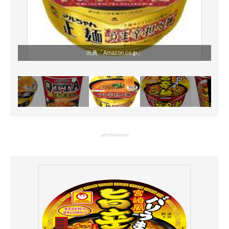
出典「
Amazon.co.jp
」
advertisement