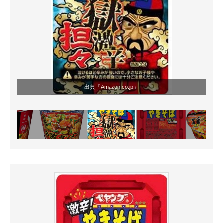
出典「
Amazon.co.jp
」