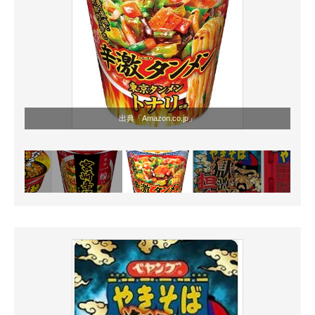
出典「
Amazon.co.jp
」