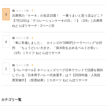
コメント数：
7
3
兵庫県の「ケーキ」の名店10選！ 一番うまいと思う店はどこ？
【7月12日は「デコレーションケーキの日」！】（2/4） | 兵庫県
ねとらぼリサーチ：2ページ目
コメント数：
4
4
「車に常備しました」 カインズの“1980円クーラーバッグ”が評
判 「ちょうどいい大きさ」「保冷剤を止めるベルトが良い」
（1/5） | ライフ ねとらぼリサーチ
コメント数：
3
5
【バレーボール】ネーションズリーグ日本ラウンドで活躍を期待
している「日本男子バレー代表選手」は？【2026年版・人気投
票実施中】（投票結果） | スポーツ ねとらぼリサーチ
カテゴリ一覧