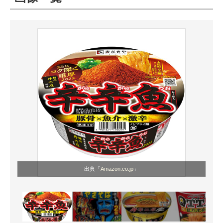
ITの今と未来を見通す
スマホと通信の最新トレンド
進化するPCとデバイスの未来
好きが集まる 比べて選べる
ビジネスと働き方のヒント
AI活用のいまが分かる
企業ITのトレンドを詳説
出典「
Amazon.co.jp
」
経営リーダーのコミュニティ
マーケ×ITの今がよく分かる
ITエンジニア向け専門サイト