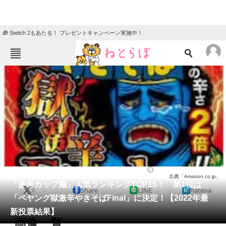
🎁 Switch 2もあたる！ プレゼントキャンペーン実施中！
ねとらぼメニュー
TOP
ニュース
エンタメ
クイズ
グルメ
地域
住まい
教育・育児
動物
リサーチ
ラーメン
2022/04/22 21:35（公開）
出典「Amazon.co.jp」
会員記事
「激辛カップ麺」人気ランキングTOP15！ 第1位は
X
Share
LINE
hatena
「ペヤング獄激辛やきそばFinal」に決定！【2022年最
メディア
新投票結果】
画像一覧
注目記事を集めた総合ページ