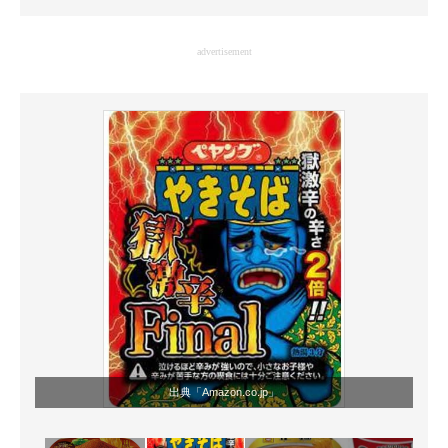
企業向けIT製品の総合サイト
advertisement
IT製品の技術・比較・事例
製造業のIT導入・活用を支援
モノづくり技術者専門サイト
エレクトロニクス専門サイト
電子設計の基本と応用
エネルギーの専門メディア
建設×テクノロジーの最前線
ちょっと気になるネットの話題
出典「
Amazon.co.jp
」