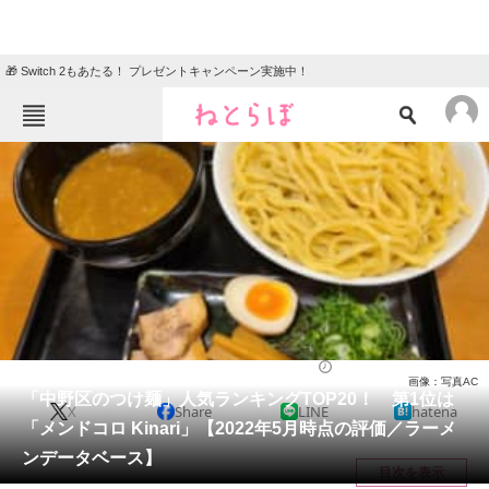
🎁 Switch 2もあたる！ プレゼントキャンペーン実施中！
ねとらぼメニュー
TOP
ニュース
エンタメ
クイズ
グルメ
地域
住まい
教育・育児
動物
リサーチ
ラーメン
2022/05/16 18:35（公開）
画像：写真AC
会員記事
「中野区のつけ麺」人気ランキングTOP20！ 第1位は
X
Share
LINE
hatena
「メンドコロ Kinari」【2022年5月時点の評価／ラーメ
メディア
ンデータベース】
目次を表示
注目記事を集めた総合ページ