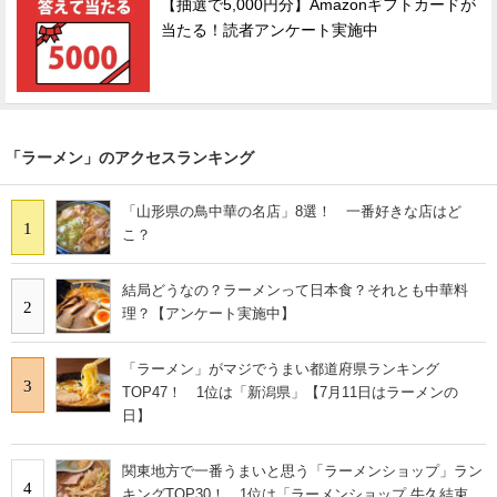
【抽選で5,000円分】Amazonギフトカードが
当たる！読者アンケート実施中
「ラーメン」のアクセスランキング
「山形県の鳥中華の名店」8選！ 一番好きな店はど
1
こ？
結局どうなの？ラーメンって日本食？それとも中華料
2
理？【アンケート実施中】
「ラーメン」がマジでうまい都道府県ランキング
3
TOP47！ 1位は「新潟県」【7月11日はラーメンの
日】
関東地方で一番うまいと思う「ラーメンショップ」ラン
4
キングTOP30！ 1位は「ラーメンショップ 牛久結束