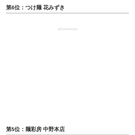
第6位：つけ麺 花みずき
ITの今と未来を見通す
スマホと通信の最新トレンド
advertisement
進化するPCとデバイスの未来
好きが集まる 比べて選べる
ビジネスと働き方のヒント
AI活用のいまが分かる
企業ITのトレンドを詳説
経営リーダーのコミュニティ
マーケ×ITの今がよく分かる
第5位：麺彩房 中野本店
ITエンジニア向け専門サイト