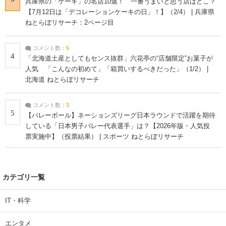
兵庫県の「ケーキ」の名店10選！ 一番うまいと思う店はどこ？
【7月12日は「デコレーションケーキの日」！】（2/4） | 兵庫県
ねとらぼリサーチ：2ページ目
コメント数：
5
4
「北海道土産としてもセンス抜群」六花亭の“店舗限定”お菓子が
人気 「こんなの初めて」「箱買いするべきだった」（1/2） |
北海道 ねとらぼリサーチ
コメント数：
3
5
【バレーボール】ネーションズリーグ日本ラウンドで活躍を期待
している「日本男子バレー代表選手」は？【2026年版・人気投
票実施中】（投票結果） | スポーツ ねとらぼリサーチ
カテゴリ一覧
IT・科学
エンタメ