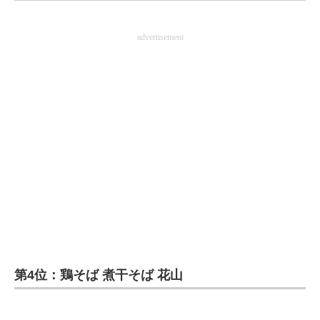
企業向けIT製品の総合サイト
advertisement
IT製品の技術・比較・事例
製造業のIT導入・活用を支援
モノづくり技術者専門サイト
エレクトロニクス専門サイト
電子設計の基本と応用
エネルギーの専門メディア
建設×テクノロジーの最前線
ちょっと気になるネットの話題
第4位：鶏そば 煮干そば 花山