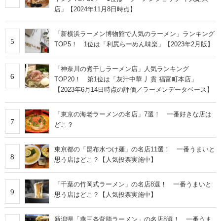
店」【2024年11月8日時点】
「新横浜ラーメン博物館で人気のラーメン」ランキング
5
TOP5！ 1位は「利尻らーめん味楽」【2023年2月版】
「神奈川の煮干しラーメン店」人気ランキング
6
TOP20！ 第1位は「灰汁中華 丿貫 福富町本店」
【2023年6月14日時点の評価／ラーメンデータベース】
「東京の海老ラーメンの名店」7選！ 一番好きな店は
7
どこ？
東京都の「昆布水つけ麺」の名店11選！ 一番うまいと
8
思う店はどこ？【人気投票実施中】
「千葉の竹岡式ラーメン」の名店8選！ 一番うまいと
9
思う店はどこ？【人気投票実施中】
新潟県「燕三条背脂ラーメン」の名店8選！ 一番うま