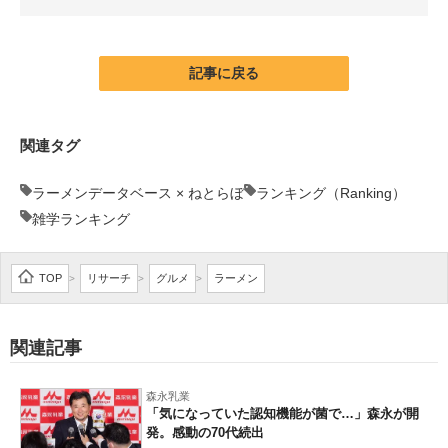
企業向けIT製品の総合サイト
IT製品の技術・比較・事例
記事に戻る
製造業のIT導入・活用を支援
関連タグ
モノづくり技術者専門サイト
ラーメンデータベース × ねとらぼ
ランキング（Ranking）
エレクトロニクス専門サイト
雑学ランキング
電子設計の基本と応用
TOP
リサーチ
グルメ
ラーメン
>
>
>
エネルギーの専門メディア
建設×テクノロジーの最前線
関連記事
ちょっと気になるネットの話題
森永乳業
「気になっていた認知機能が菌で…」森永が開
発。感動の70代続出