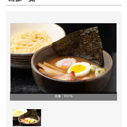
ITの今と未来を見通す
スマホと通信の最新トレンド
進化するPCとデバイスの未来
好きが集まる 比べて選べる
ビジネスと働き方のヒント
AI活用のいまが分かる
企業ITのトレンドを詳説
画像：
PIXTA
経営リーダーのコミュニティ
マーケ×ITの今がよく分かる
ITエンジニア向け専門サイト