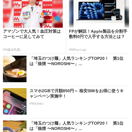
アマゾンで大人気！血圧対策は
FPが解説！Apple製品を分割手
コーヒーに足してみて
数料0円で入手する方法とは？
PR(森永乳業)
PR(Fav-Log)
「埼玉のつけ麺」人気ランキングTOP20！ 第1位
は「狼煙 〜NOROSHI〜」...
スマホ2GBで月額850円～ 格安SIMをお得に使うキ
ャンペーン実施中！
PR(IIJmio)
「埼玉のつけ麺」人気ランキングTOP20！ 第1位
は「狼煙 〜NOROSHI〜」...