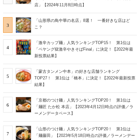
店」【2024年11月8日時点】
「山形県の鳥中華の名店」8選！ 一番好きな店はど
3
こ？
「激辛カップ麺」人気ランキングTOP15！ 第1位は
4
「ペヤング獄激辛やきそばFinal」に決定！【2022年最
新投票結果】
「蒙古タンメン中本」の好きな店舗ランキング
5
TOP27！ 第1位は「橋本」に決定！【2022年最新投票
結果】
「京都のつけ麺」人気ランキングTOP20！ 第1位は
6
「麺匠 たか松 本店」【2023年4月12日時点の評価／ラ
ーメンデータベース】
「山形のつけ麺」人気ランキングTOP20！ 第1位は
7
「麺藤田」【2023年5月18日時点の評価／ラーメンデー