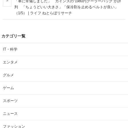
「車に常備しました」 カインズの“1980円クーラーバッグ”が評
判 「ちょうどいい大きさ」「保冷剤を止めるベルトが良い」
（1/5） | ライフ ねとらぼリサーチ
カテゴリ一覧
IT・科学
エンタメ
グルメ
ゲーム
スポーツ
ニュース
ファッション