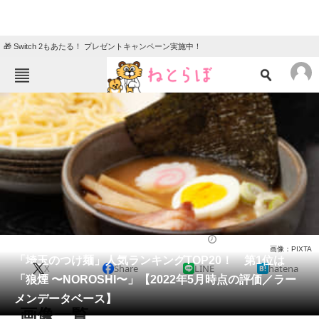
🎁 Switch 2もあたる！ プレゼントキャンペーン実施中！
ねとらぼメニュー
TOP
ニュース
エンタメ
クイズ
グルメ
地域
住まい
教育・育児
動物
リサーチ
ラーメン
2022/05/17 18:20（公開）
画像：PIXTA
会員記事
「埼玉のつけ麺」人気ランキングTOP20！ 第1位は
X
Share
LINE
hatena
「狼煙 〜NOROSHI〜」【2022年5月時点の評価／ラー
メディア
メンデータベース】
画像一覧
注目記事を集めた総合ページ