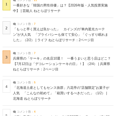
1
一番好きな「韓国の男性俳優」は？【2026年版・人気投票実施
中】 | 芸能人 ねとらぼリサーチ
コメント数：
7
2
「もっと早く買えば良かった」 カインズの“車内遮光カーテ
ン”が大人気 「プライバシーも保てて安心」「ぐっすり眠れま
した」（2/2） | ライフ ねとらぼリサーチ：2ページ目
コメント数：
7
3
兵庫県の「ケーキ」の名店10選！ 一番うまいと思う店はどこ？
【7月12日は「デコレーションケーキの日」！】（2/4） | 兵庫県
ねとらぼリサーチ：2ページ目
コメント数：
5
4
「北海道土産としてもセンス抜群」六花亭の“店舗限定”お菓子が
人気 「こんなの初めて」「箱買いするべきだった」（1/2） |
北海道 ねとらぼリサーチ
コメント数：
4
5