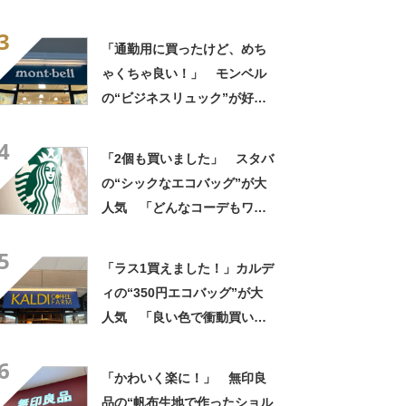
グ”がお得！ 「色んな人に褒
3
められます」「シンプルな服
「通勤用に買ったけど、めち
装の差し色に」
ゃくちゃ良い！」 モンベル
の“ビジネスリュック”が好
評 「615グラムで軽い」
4
「たくさん入る」「満員電車
「2個も買いました」 スタバ
に乗りやすくなった」
の“シックなエコバッグ”が大
人気 「どんなコーデもワン
ランク上に変身」「マグカッ
5
プ型のポーチも可愛い」「た
「ラス1買えました！」カルデ
くさん入れても肩が痛くなら
ィの“350円エコバッグ”が大
ない」
人気 「良い色で衝動買い」
「結局これが一番使いやす
6
い」
「かわいく楽に！」 無印良
品の“帆布生地で作ったショル