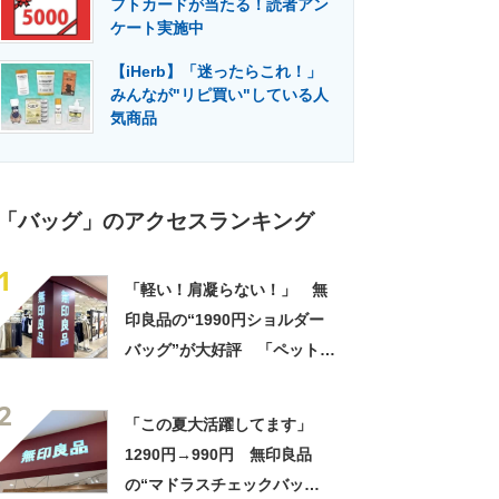
フトカードが当たる！読者アン
門メディア
建設×テクノロジーの最前線
ケート実施中
【iHerb】「迷ったらこれ！」
みんなが"リピ買い"している人
気商品
「バッグ」のアクセスランキング
1
「軽い！肩凝らない！」 無
印良品の“1990円ショルダー
バッグ”が大好評 「ペットボ
トルも入る」「旅行用のサブ
2
バックに最適」の声
「この夏大活躍してます」
1290円→990円 無印良品
の“マドラスチェックバッ