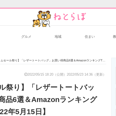
グルメ
地域
住まい
と未来を見通す
スマホと通信の最新トレンド
進化するPCとデ
セール祭り】「レザートートバッグ」お買い得商品6選＆AmazonランキングTOP10！【2022年5月15日】
のいまが分かる
企業ITのトレンドを詳説
経営リーダーの
2022/05/15 18:20（公開）
2022/05/23 14:36（更新）
ル祭り】「レザートートバッ
T製品の総合サイト
IT製品の技術・比較・事例
製造業のIT導入
品6選＆Amazonランキング
022年5月15日】