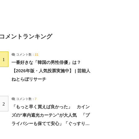
コメントランキング
コメント数：
21
1
一番好きな「韓国の男性俳優」は？
【2026年版・人気投票実施中】 | 芸能人
ねとらぼリサーチ
コメント数：
7
2
「もっと早く買えば良かった」 カイン
ズの“車内遮光カーテン”が大人気 「プ
ライバシーも保てて安心」「ぐっすり眠
れました」（2/2） | ライフ ねとらぼリ