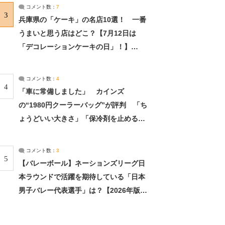
サーチ：2ページ目
コメント数：
7
3
兵庫県の「ケーキ」の名店10選！ 一番
うまいと思う店はどこ？【7月12日は
「デコレーションケーキの日」！】
（2/4） | 兵庫県 ねとらぼリサーチ：2ペ
ージ目
コメント数：
4
4
「車に常備しました」 カインズ
の“1980円クーラーバッグ”が評判 「ち
ょうどいい大きさ」「保冷剤を止めるベ
ルトが良い」（1/5） | ライフ ねとらぼ
リサーチ
コメント数：
3
5
【バレーボール】ネーションズリーグ日
本ラウンドで活躍を期待している「日本
男子バレー代表選手」は？【2026年版・
人気投票実施中】（投票結果） | スポー
ツ ねとらぼリサーチ