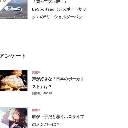
「買って大正解！」
上がります」
LeSportsac（レスポートサッ
ク）の“ミニショルダーバッ
グ”が高評価 「軽いし、しっ
かりした作り」「持っている
だけで気分があがる」
アンケート
実施中
声が好きな「日本のボーカリ
スト」は？
回答数：49548
実施中
歌が上手だと思うホロライブ
のメンバーは？