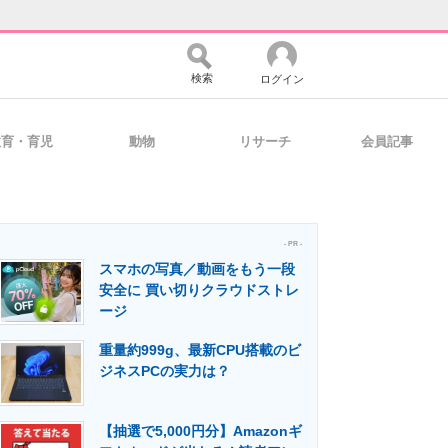
検索
ログイン
教育・育児
動物
リサーチ
会員記事
バイスの未来
好きが集まる 比べて選べる
- PR -
スマホの写真／動画をもう一段
コミュニティ
マーケ×ITの今がよく分かる
安全に 買い切りクラウドストレ
ージ
重量約999g、最新CPU搭載のビ
・活用を支援
ジネスPCの実力は？
【抽選で5,000円分】Amazonギ