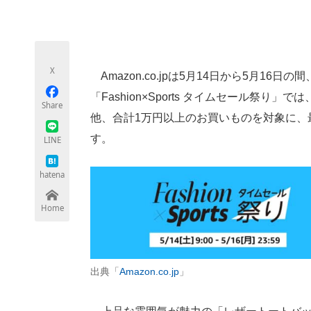
モノづくり技術者専門サイト
エレクトロ
X
Amazon.co.jpは5月14日から5月16日の
ちょっと気になるネットの話題
「Fashion×Sports タイムセール祭
Share
他、合計1万円以上のお買いものを対象に、
す。
LINE
hatena
Home
出典「
Amazon.co.jp
」