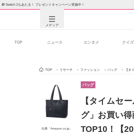
🎁 Switch 2もあたる！ プレゼントキャンペーン実施中！
メディア
TOP
ニュース
エンタメ
クイズ
注目記事を集めた総合ページ
ITの今
TOP
>
リサーチ
>
ファッション
>
バッグ
>
【タイム
ビジネスと働き方のヒント
AI活用
バッグ
【タイムセー
ITエンジニア向け専門サイト
企業向けI
グ」お買い得商
TOP10！【2
出典「Amazon.co.jp」