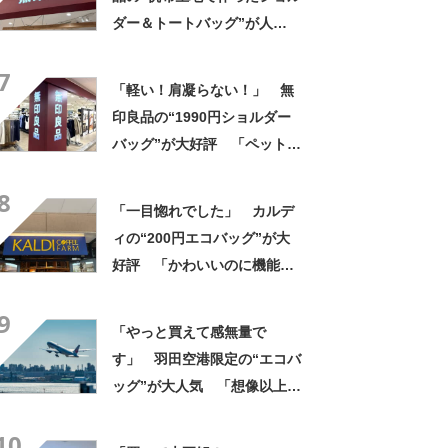
ダー＆トートバッグ”が人
気！ 「大容量で、両手が空
7
く」「ショルダーで斜めにか
「軽い！肩凝らない！」 無
けられるし、トートでも様に
印良品の“1990円ショルダー
なる！」
バッグ”が大好評 「ペットボ
トルも入る」「旅行用のサブ
8
バックに最適」の声
「一目惚れでした」 カルデ
ィの“200円エコバッグ”が大
好評 「かわいいのに機能
的」「荷物もたっぷり入る」
9
「200円とは思えない使いや
「やっと買えて感無量で
すさ」
す」 羽田空港限定の“エコバ
ッグ”が大人気 「想像以上に
便利でした」「伊勢丹柄がお
10
しゃれで、使うたびに気分が