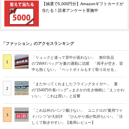
【抽選で5,000円分】Amazonギフトカードが
当たる！読者アンケート実施中
「ファッション」のアクセスランキング
「リュックと違って背中が蒸れない」 無印良品
1
の“2WAYバッグ”が夏の通勤に活躍 「両手が空き、背
中も熱くない」「ペットボトルもすぐ取り出せる」
「またやってくれましたフライングタイガー」 夏
2
の“1540円巾着バッグ”→まさかの生き物柄に「えッかわ
いい」「これは買い」と反響
「これ以外のパンツ履けない」 ユニクロの“夏用ワイ
3
ドパンツ”が大好評 「ひんやり感が気持ちいい」「涼
しくて動きやすい」【着用レビュー】