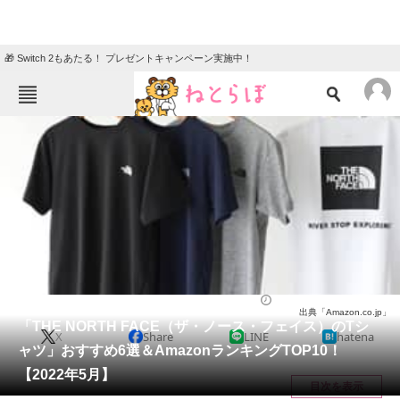
🎁 Switch 2もあたる！ プレゼントキャンペーン実施中！
ねとらぼメニュー
TOP
ニュース
エンタメ
クイズ
グルメ
地域
住まい
教育・育児
動物
リサーチ
ファッション
2022/05/18 23:35（公開）
出典「Amazon.co.jp」
会員記事
「THE NORTH FACE（ザ・ノース・フェイス）のTシ
X
Share
LINE
hatena
ャツ」おすすめ6選＆AmazonランキングTOP10！
メディア
【2022年5月】
目次を表示
注目記事を集めた総合ページ