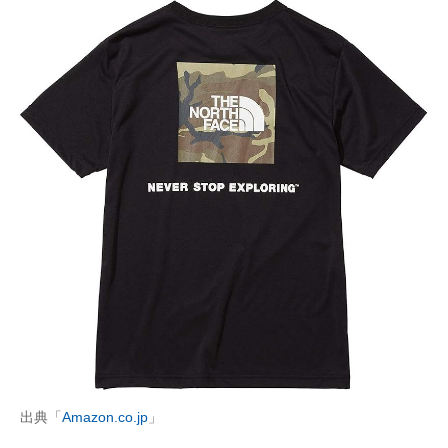
出典「
Amazon.co.jp
」