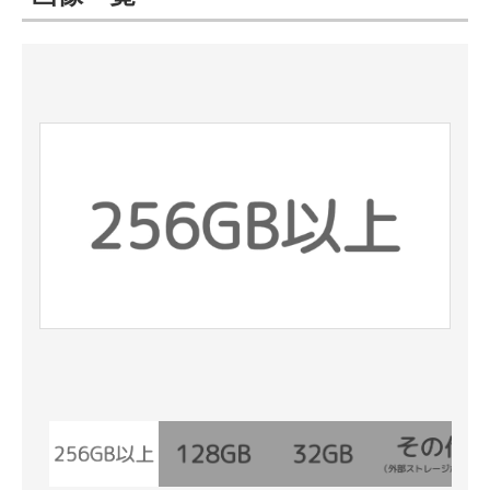
ITの今と未来を見通す
スマホと通信の最新トレンド
進化するPCとデバイスの未来
好きが集まる 比べて選べる
ビジネスと働き方のヒント
AI活用のいまが分かる
企業ITのトレンドを詳説
経営リーダーのコミュニティ
マーケ×ITの今がよく分かる
ITエンジニア向け専門サイト