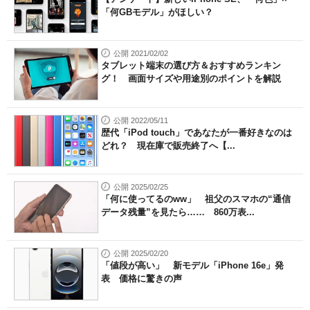
「何GBモデル」がほしい？
公開 2021/02/02
タブレット端末の選び方＆おすすめランキン
グ！ 画面サイズや用途別のポイントを解説
公開 2022/05/11
歴代「iPod touch」であなたが一番好きなのは
どれ？ 現在庫で販売終了へ【...
公開 2025/02/25
「何に使ってるのww」 祖父のスマホの“通信
データ残量”を見たら…… 860万表...
公開 2025/02/20
「値段が高い」 新モデル「iPhone 16e」発
表 価格に驚きの声