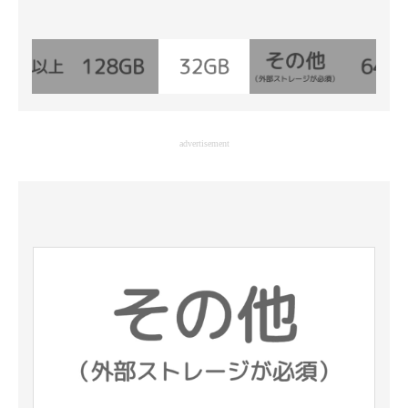
advertisement