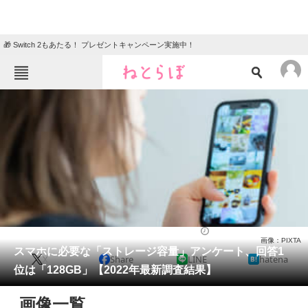
🎁 Switch 2もあたる！ プレゼントキャンペーン実施中！
ねとらぼメニュー
TOP
ニュース
エンタメ
クイズ
グルメ
地域
住まい
教育・育児
動物
リサーチ
スマホ
2022/05/20 14:05（公開）
画像：PIXTA
会員記事
スマホに必要な「ストレージ容量」アンケート、回答1
X
Share
LINE
hatena
位は「128GB」【2022年最新調査結果】
メディア
画像一覧
注目記事を集めた総合ページ