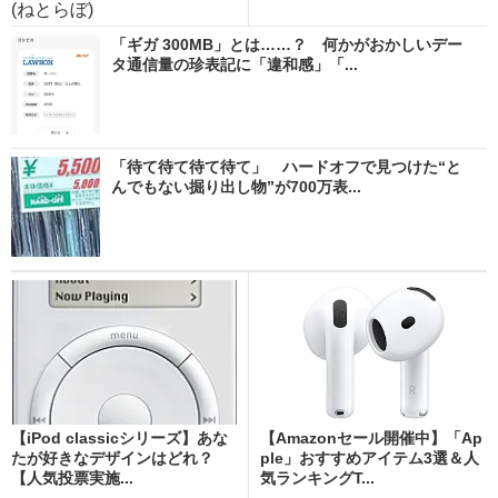
(ねとらぼ)
「ギガ 300MB」とは……？ 何かがおかしいデー
タ通信量の珍表記に「違和感」「...
「待て待て待て待て」 ハードオフで見つけた“と
んでもない掘り出し物”が700万表...
【iPod classicシリーズ】あな
【Amazonセール開催中】「Ap
たが好きなデザインはどれ？
ple」おすすめアイテム3選＆人
【人気投票実施...
気ランキングT...