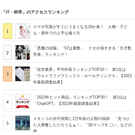
「IT・科学」のアクセスランキング
スマホ写真がすぐにうまくなる10か条！ 人物・子ど
1
も・屋外での上手な撮り方
「悪魔の頭脳」「57は素数」 クセが強すぎる「天才数
2
学者」ランキング！
「化学業界」平均年収ランキングTOP10！ 第1位は
3
「ウルトラファブリックス・ホールディングス」【2023
年最新調査結果】
「2023年ヒット商品」ランキングTOP30！ 第1位は
4
「ChatGPT」【2023年最新調査結果】
メキシコの水中洞窟に1万年前の人類の痕跡 「見つけ
5
た人興奮しただろうなぁ！」「3Dマップすごい」などの
声