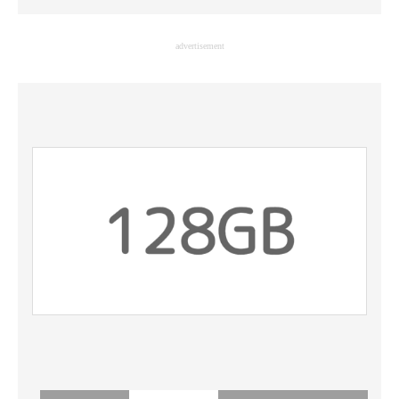
企業向けIT製品の総合サイト
advertisement
IT製品の技術・比較・事例
製造業のIT導入・活用を支援
モノづくり技術者専門サイト
エレクトロニクス専門サイト
電子設計の基本と応用
エネルギーの専門メディア
建設×テクノロジーの最前線
ちょっと気になるネットの話題