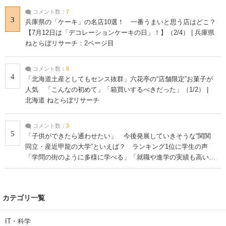
コメント数：
7
3
兵庫県の「ケーキ」の名店10選！ 一番うまいと思う店はどこ？
【7月12日は「デコレーションケーキの日」！】（2/4） | 兵庫県
ねとらぼリサーチ：2ページ目
コメント数：
5
4
「北海道土産としてもセンス抜群」六花亭の“店舗限定”お菓子が
人気 「こんなの初めて」「箱買いするべきだった」（1/2） |
北海道 ねとらぼリサーチ
コメント数：
3
5
「子供ができたら通わせたい」 今後発展していきそうな“関関
同立・産近甲龍の大学”といえば？ ランキング1位に学生の声
「学問の街のように多様に学べる」「就職や進学の実績も高い」
| 大学 ねとらぼリサーチ
カテゴリ一覧
IT・科学