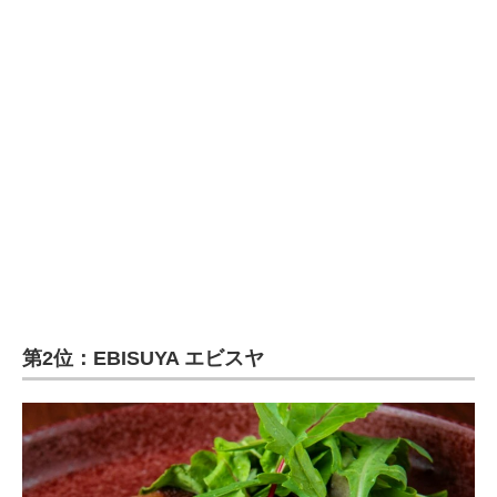
企業向けIT製品の総合サイト
IT製品の技術・比較・事例
製造業のIT導入・活用を支援
モノづくり技術者専門サイト
エレクトロニクス専門サイト
電子設計の基本と応用
エネルギーの専門メディア
第2位：EBISUYA エビスヤ
建設×テクノロジーの最前線
ちょっと気になるネットの話題