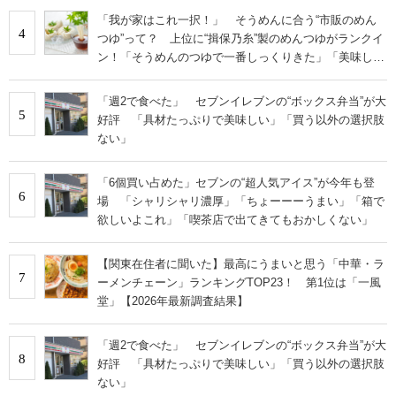
「我が家はこれ一択！」 そうめんに合う“市販のめん
4
つゆ”って？ 上位に“揖保乃糸”製のめんつゆがランクイ
ン！「そうめんのつゆで一番しっくりきた」「美味しす
ぎる」
「週2で食べた」 セブンイレブンの“ボックス弁当”が大
5
好評 「具材たっぷりで美味しい」「買う以外の選択肢
ない」
「6個買い占めた」セブンの“超人気アイス”が今年も登
6
場 「シャリシャリ濃厚」「ちょーーーうまい」「箱で
欲しいよこれ」「喫茶店で出てきてもおかしくない」
【関東在住者に聞いた】最高にうまいと思う「中華・ラ
7
ーメンチェーン」ランキングTOP23！ 第1位は「一風
堂」【2026年最新調査結果】
「週2で食べた」 セブンイレブンの“ボックス弁当”が大
8
好評 「具材たっぷりで美味しい」「買う以外の選択肢
ない」