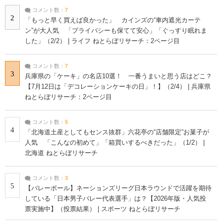
コメント数：
7
2
「もっと早く買えば良かった」 カインズの“車内遮光カーテ
ン”が大人気 「プライバシーも保てて安心」「ぐっすり眠れま
した」（2/2） | ライフ ねとらぼリサーチ：2ページ目
コメント数：
7
3
兵庫県の「ケーキ」の名店10選！ 一番うまいと思う店はどこ？
【7月12日は「デコレーションケーキの日」！】（2/4） | 兵庫県
ねとらぼリサーチ：2ページ目
コメント数：
5
4
「北海道土産としてもセンス抜群」六花亭の“店舗限定”お菓子が
人気 「こんなの初めて」「箱買いするべきだった」（1/2） |
北海道 ねとらぼリサーチ
コメント数：
3
5
【バレーボール】ネーションズリーグ日本ラウンドで活躍を期待
している「日本男子バレー代表選手」は？【2026年版・人気投
票実施中】（投票結果） | スポーツ ねとらぼリサーチ