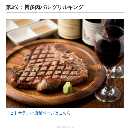
第3位：博多肉バル グリルキング
ITの今と未来を見通す
スマホと通信の最新トレンド
進化するPCとデバイスの未来
好きが集まる 比べて選べる
ビジネスと働き方のヒント
AI活用のいまが分かる
企業ITのトレンドを詳説
経営リーダーのコミュニティ
マーケ×ITの今がよく分かる
「ヒトサラ」の店舗ページはこちら
ITエンジニア向け専門サイト
advertisement