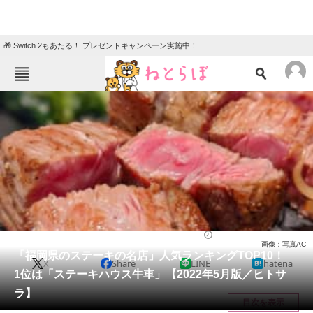
🎁 Switch 2もあたる！ プレゼントキャンペーン実施中！
ねとらぼメニュー
TOP
ニュース
エンタメ
クイズ
グルメ
地域
住まい
教育・育児
動物
リサーチ
グルメ
2022/06/01 12:10（公開）
画像：写真AC
会員記事
「福岡県のステーキの名店」人気ランキングTOP10！
X
Share
LINE
hatena
1位は「ステーキハウス牛車」【2022年5月版／ヒトサ
メディア
ラ】
目次を表示
注目記事を集めた総合ページ