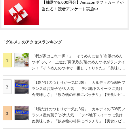
【抽選で5,000円分】Amazonギフトカードが
当たる！読者アンケート実施中
「グルメ」のアクセスランキング
「我が家はこれ一択！」 そうめんに合う“市販のめん
1
つゆ”って？ 上位に“揖保乃糸”製のめんつゆがランクイ
ン！「そうめんのつゆで一番しっくりきた」「美味しす
ぎる」
「1袋だけのつもりが一気に3袋」 カルディの“598円フ
2
ランス産お菓子”が大人気 「デパ地下スイーツに負け
ぬ美味しさ」「飲み物の相棒にバッチリ」【実食レビュ
ー】
「1袋だけのつもりが一気に3袋」 カルディの“598円フ
3
ランス産お菓子”が大人気 「デパ地下スイーツに負け
ぬ美味しさ」「飲み物の相棒にバッチリ」【実食レビュ
ー】