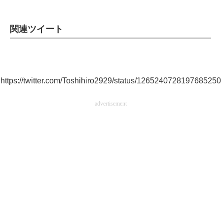
関連ツイート
https://twitter.com/Toshihiro2929/status/1265240728197685250
advertisement