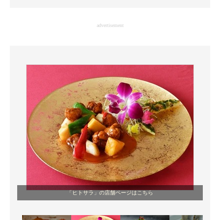
企業向けIT製品の総合サイト
advertisement
IT製品の技術・比較・事例
製造業のIT導入・活用を支援
モノづくり技術者専門サイト
エレクトロニクス専門サイト
電子設計の基本と応用
エネルギーの専門メディア
建設×テクノロジーの最前線
ちょっと気になるネットの話題
「ヒトサラ」の店舗ページはこちら