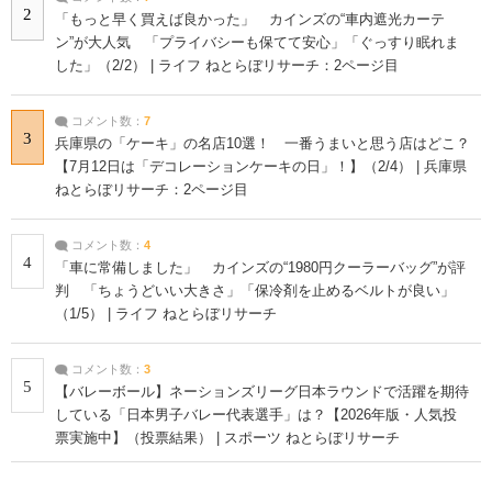
2
「もっと早く買えば良かった」 カインズの“車内遮光カーテ
ン”が大人気 「プライバシーも保てて安心」「ぐっすり眠れま
した」（2/2） | ライフ ねとらぼリサーチ：2ページ目
コメント数：
7
3
兵庫県の「ケーキ」の名店10選！ 一番うまいと思う店はどこ？
【7月12日は「デコレーションケーキの日」！】（2/4） | 兵庫県
ねとらぼリサーチ：2ページ目
コメント数：
4
4
「車に常備しました」 カインズの“1980円クーラーバッグ”が評
判 「ちょうどいい大きさ」「保冷剤を止めるベルトが良い」
（1/5） | ライフ ねとらぼリサーチ
コメント数：
3
5
【バレーボール】ネーションズリーグ日本ラウンドで活躍を期待
している「日本男子バレー代表選手」は？【2026年版・人気投
票実施中】（投票結果） | スポーツ ねとらぼリサーチ