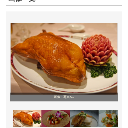
ITの今と未来を見通す
スマホと通信の最新トレンド
進化するPCとデバイスの未来
好きが集まる 比べて選べる
ビジネスと働き方のヒント
AI活用のいまが分かる
企業ITのトレンドを詳説
画像：写真AC
経営リーダーのコミュニティ
マーケ×ITの今がよく分かる
ITエンジニア向け専門サイト