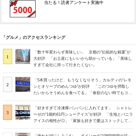
当たる！読者アンケート実施中
「グルメ」のアクセスランキング
「数十年変わらず美味しい」 京都の“伝統的な銘菓”が
1
大好評 「お土産にもいいから助かっている」「美味し
すぎて会社に持って行きたくない」
「5本買ったけど、もうなくなりそう」カルディの“レモ
2
ンとオリーブのめんつゆ”が好評 「このつゆを摂取し
たいからそうめんを食べてる」「食欲のない時でもコレ
で食べられる」
「好きすぎて冷凍庫パンパンに入れてます」 シャトレ
3
ーゼの“1個約61円シューアイス”が好評 「生地とバニラ
アイスの相性が◎」「家族も好きで夏はストックして
る」
「疲れた頭にしみこむ」 ダイソーの“108円韓国の甘～