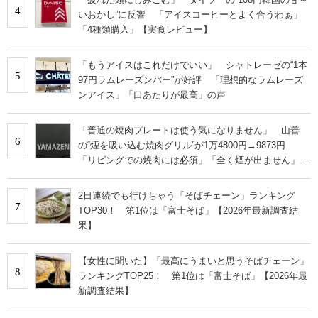
4
いおかし”に反響 「アイスコーヒーとよく合うわぁ」
「4種類購入」【実食レビュー】
「もうアイスはこれだけでいい」 シャトレーゼの“1本
5
97円ラムレーズンバー”が好評 「理想的なラムレーズ
ンアイス」「口あたりが最高」の声
「普通の焼肉プレートは使う気になりません」 山善
6
の“煙を吸い込む焼肉グリル”が1万4800円→9873円
「リビングでの焼肉には必須」「全く煙が出ません」と
絶賛
2日連続でも行けちゃう「そばチェーン」ランキング
7
TOP30！ 第1位は「富士そば」【2026年最新調査結
果】
【女性に聞いた】「最高にうまいと思うそばチェーン」
8
ランキングTOP25！ 第1位は「富士そば」【2026年最
新調査結果】