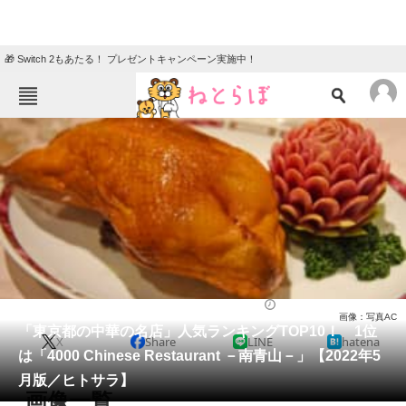
🎁 Switch 2もあたる！ プレゼントキャンペーン実施中！
ねとらぼメニュー
TOP
ニュース
エンタメ
クイズ
グルメ
地域
住まい
教育・育児
動物
リサーチ
グルメ
2022/05/31 19:35（公開）
画像：写真AC
会員記事
「東京都の中華の名店」人気ランキングTOP10！ 1位
X
Share
LINE
hatena
は「4000 Chinese Restaurant －南青山－」【2022年5
メディア
月版／ヒトサラ】
画像一覧
注目記事を集めた総合ページ