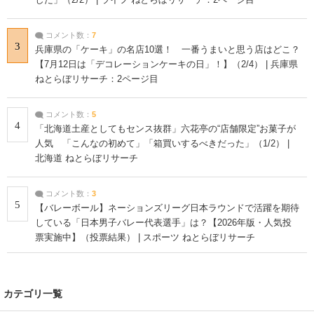
コメント数：
7
3
兵庫県の「ケーキ」の名店10選！ 一番うまいと思う店はどこ？
【7月12日は「デコレーションケーキの日」！】（2/4） | 兵庫県
ねとらぼリサーチ：2ページ目
コメント数：
5
4
「北海道土産としてもセンス抜群」六花亭の“店舗限定”お菓子が
人気 「こんなの初めて」「箱買いするべきだった」（1/2） |
北海道 ねとらぼリサーチ
コメント数：
3
5
【バレーボール】ネーションズリーグ日本ラウンドで活躍を期待
している「日本男子バレー代表選手」は？【2026年版・人気投
票実施中】（投票結果） | スポーツ ねとらぼリサーチ
カテゴリ一覧