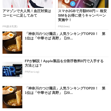
アマゾンで大人気！血圧対策は
スマホ2GBで月額850円～ 格安
コーヒーに足してみて
SIMをお得に使うキャンペーン
実施中！
PR(森永乳業)
PR(IIJmio)
「神奈川のつけ麺店」人気ランキングTOP20！ 第
1位は「中華そば 髙野」【20...
FPが解説！Apple製品を分割手数料0円で入手する
方法とは？
PR(Fav-Log)
「神奈川のつけ麺店」人気ランキングTOP20！ 第
1位は「中華そば 髙野」【20...