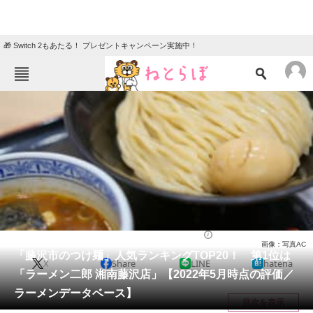
🎁 Switch 2もあたる！ プレゼントキャンペーン実施中！
ねとらぼメニュー
TOP
ニュース
エンタメ
クイズ
グルメ
地域
住まい
教育・育児
動物
リサーチ
ラーメン
2022/05/30 17:05（公開）
画像：写真AC
会員記事
「藤沢市のつけ麺」人気ランキングTOP20！ 第1位は
X
Share
LINE
hatena
「ラーメン二郎 湘南藤沢店」【2022年5月時点の評価／
メディア
ラーメンデータベース】
目次を表示
注目記事を集めた総合ページ