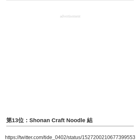
企業向けIT製品の総合サイト
advertisement
IT製品の技術・比較・事例
製造業のIT導入・活用を支援
モノづくり技術者専門サイト
エレクトロニクス専門サイト
電子設計の基本と応用
エネルギーの専門メディア
建設×テクノロジーの最前線
ちょっと気になるネットの話題
第13位：Shonan Craft Noodle 結
https://twitter.com/tide_0402/status/1527200210677399553