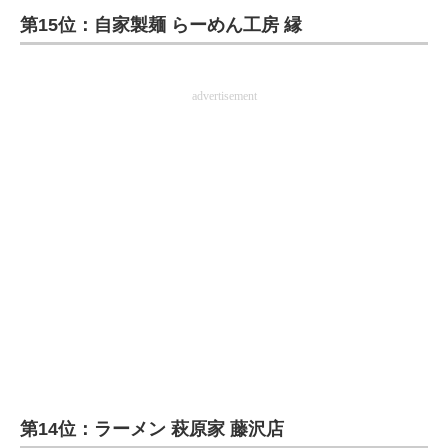
第15位：自家製麺 らーめん工房 縁
ITの今と未来を見通す
スマホと通信の最新トレンド
advertisement
進化するPCとデバイスの未来
好きが集まる 比べて選べる
ビジネスと働き方のヒント
AI活用のいまが分かる
企業ITのトレンドを詳説
経営リーダーのコミュニティ
マーケ×ITの今がよく分かる
第14位：ラーメン 萩原家 藤沢店
ITエンジニア向け専門サイト