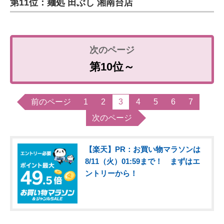
第11位：麺処 田ぶし 湘南台店
第10位～
前のページ
1
2
3
4
5
6
7
次のページ
【楽天】PR：お買い物マラソンは
8/11（火）01:59まで！ まずはエ
ントリーから！