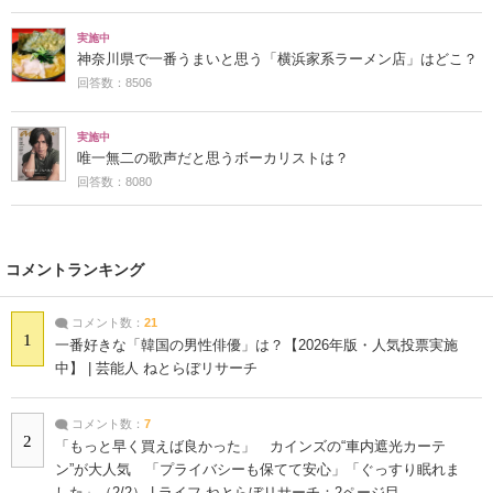
実施中
神奈川県で一番うまいと思う「横浜家系ラーメン店」はどこ？
回答数：8506
実施中
唯一無二の歌声だと思うボーカリストは？
回答数：8080
コメントランキング
コメント数：
21
1
一番好きな「韓国の男性俳優」は？【2026年版・人気投票実施
中】 | 芸能人 ねとらぼリサーチ
コメント数：
7
2
「もっと早く買えば良かった」 カインズの“車内遮光カーテ
ン”が大人気 「プライバシーも保てて安心」「ぐっすり眠れま
した」（2/2） | ライフ ねとらぼリサーチ：2ページ目