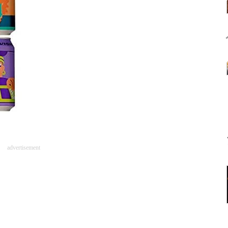
advertisement