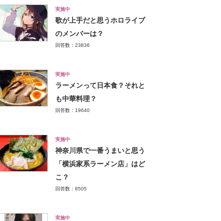
実施中
歌が上手だと思うホロライブ
のメンバーは？
回答数：23836
実施中
ラーメンって日本食？それと
も中華料理？
回答数：19640
実施中
神奈川県で一番うまいと思う
「横浜家系ラーメン店」はど
こ？
回答数：8505
実施中