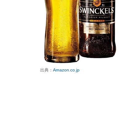
出典：
Amazon.co.jp