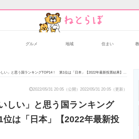
グルメ
地域
住まい
と未来を見通す
スマホと通信の最新トレンド
進化するPCとデ
しい」と思う国ランキングTOP14！ 第1位は「日本」【2022年最新投票結果】
のいまが分かる
企業ITのトレンドを詳説
経営リーダーの
2022/05/31 20:05（公開）
2022/05/31 20:05（更新）
いしい」と思う国ランキング
T製品の総合サイト
IT製品の技術・比較・事例
製造業のIT導入
第1位は「日本」【2022年最新投