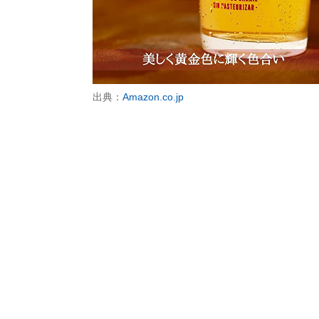
出典：
Amazon.co.jp