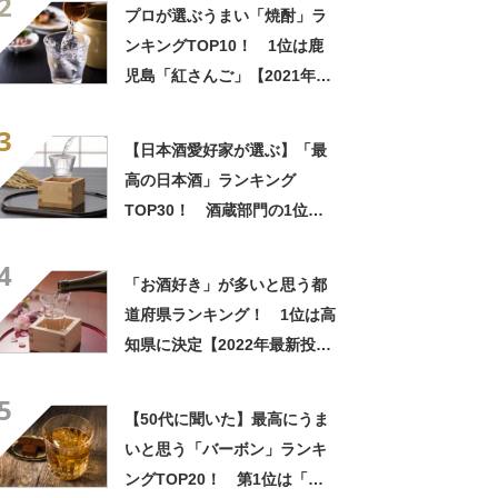
2
プロが選ぶうまい「焼酎」ラ
ンキングTOP10！ 1位は鹿
児島「紅さんご」【2021年発
表】
3
【日本酒愛好家が選ぶ】「最
高の日本酒」ランキング
TOP30！ 酒蔵部門の1位は
「高木酒造」【2024年最新調
4
査結果／The Sakenomy
「お酒好き」が多いと思う都
Award】
道府県ランキング！ 1位は高
知県に決定【2022年最新投票
結果】
5
【50代に聞いた】最高にうま
いと思う「バーボン」ランキ
ングTOP20！ 第1位は「ワ