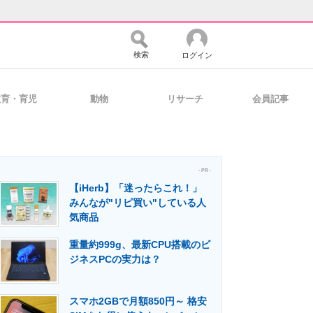
検索
ログイン
教育・育児
動物
リサーチ
会員記事
バイスの未来
好きが集まる 比べて選べる
- PR -
【iHerb】「迷ったらこれ！」
コミュニティ
マーケ×ITの今がよく分かる
みんなが"リピ買い"している人
気商品
重量約999g、最新CPU搭載のビ
・活用を支援
ジネスPCの実力は？
スマホ2GBで月額850円～ 格安