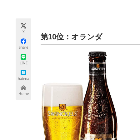
モノづくり技術者専門サイト
エレクトロ
X
ちょっと気になるネットの話題
第10位：オランダ
Share
LINE
hatena
Home