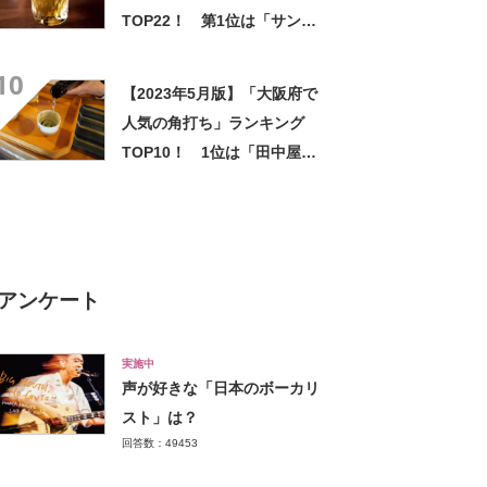
TOP22！ 第1位は「サント
リースピリッツ 山崎蒸溜
10
所」！【2023年最新調査結
【2023年5月版】「大阪府で
果】
人気の角打ち」ランキング
TOP10！ 1位は「田中屋酒
店」
アンケート
実施中
声が好きな「日本のボーカリ
スト」は？
回答数：49453