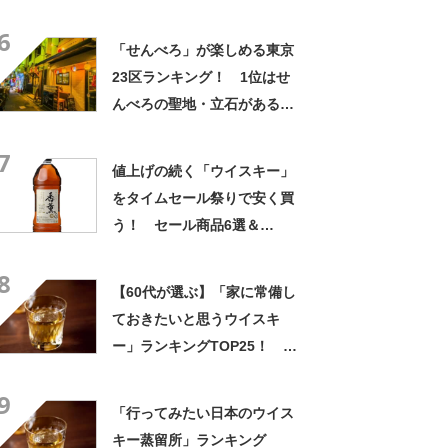
イルド ターキー」【2024年最
6
新調査結果】
「せんべろ」が楽しめる東京
23区ランキング！ 1位はせ
んべろの聖地・立石がある
「葛飾区」【2021年最新投票
7
結果】
値上げの続く「ウイスキー」
をタイムセール祭りで安く買
う！ セール商品6選＆
AmazonランキングTOP10！
8
【タイムセール祭り／2022年
【60代が選ぶ】「家に常備し
10月31日】
ておきたいと思うウイスキ
ー」ランキングTOP25！ 第
1位は「山崎」【2023年最新
9
調査結果】
「行ってみたい日本のウイス
キー蒸留所」ランキング