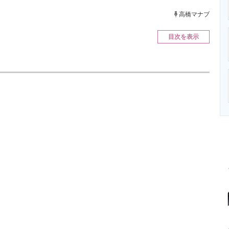
ニクス専門サイト
電子設計の基本と応用
エネルギーの専
高橋マナブ
目次を表示