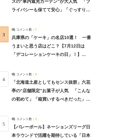
ズの“車内遮光カーテン”が大人気 「プ
ライバシーも保てて安心」「ぐっすり眠
れました」（2/2） | ライフ ねとらぼリ
サーチ：2ページ目
コメント数：
7
3
兵庫県の「ケーキ」の名店10選！ 一番
うまいと思う店はどこ？【7月12日は
「デコレーションケーキの日」！】
（2/4） | 兵庫県 ねとらぼリサーチ：2ペ
ージ目
コメント数：
5
4
「北海道土産としてもセンス抜群」六花
亭の“店舗限定”お菓子が人気 「こんな
の初めて」「箱買いするべきだった」
（1/2） | 北海道 ねとらぼリサーチ
コメント数：
3
5
【バレーボール】ネーションズリーグ日
本ラウンドで活躍を期待している「日本