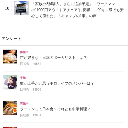
「家族分3脚購入、さらに追加予定」 ワークマン
10
の“1900円アウトドアチェア”に反響 「90キロ級でも安
心して座れた」「キャンプの1軍」の声
アンケート
実施中
声が好きな「日本のボーカリスト」は？
回答数：49584
実施中
歌が上手だと思うホロライブのメンバーは？
回答数：23908
実施中
ラーメンって日本食？それとも中華料理？
回答数：19681