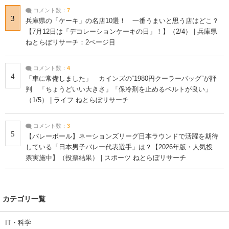
コメント数：
7
3
兵庫県の「ケーキ」の名店10選！ 一番うまいと思う店はどこ？
【7月12日は「デコレーションケーキの日」！】（2/4） | 兵庫県
ねとらぼリサーチ：2ページ目
コメント数：
4
4
「車に常備しました」 カインズの“1980円クーラーバッグ”が評
判 「ちょうどいい大きさ」「保冷剤を止めるベルトが良い」
（1/5） | ライフ ねとらぼリサーチ
コメント数：
3
5
【バレーボール】ネーションズリーグ日本ラウンドで活躍を期待
している「日本男子バレー代表選手」は？【2026年版・人気投
票実施中】（投票結果） | スポーツ ねとらぼリサーチ
カテゴリ一覧
IT・科学