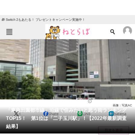
🎁 Switch 2もあたる！ プレゼントキャンペーン実施中！
ねとらぼメニュー
TOP
ニュース
エンタメ
クイズ
グルメ
地域
住まい
教育・育児
動物
リサーチ
ライフ
2022/05/30 12:05（公開）
画像：写真AC
会員記事
「東急田園都市線」沿線で住みたいと思う街ランキング
X
Share
LINE
hatena
TOP15！ 第1位は「二子玉川駅」！【2022年最新調査
メディア
結果】
目次を表示
注目記事を集めた総合ページ