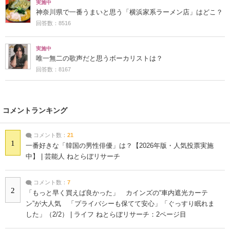
実施中
神奈川県で一番うまいと思う「横浜家系ラーメン店」はどこ？
回答数：8516
実施中
唯一無二の歌声だと思うボーカリストは？
回答数：8167
コメントランキング
コメント数：
21
1
一番好きな「韓国の男性俳優」は？【2026年版・人気投票実施
中】 | 芸能人 ねとらぼリサーチ
コメント数：
7
2
「もっと早く買えば良かった」 カインズの“車内遮光カーテ
ン”が大人気 「プライバシーも保てて安心」「ぐっすり眠れま
した」（2/2） | ライフ ねとらぼリサーチ：2ページ目