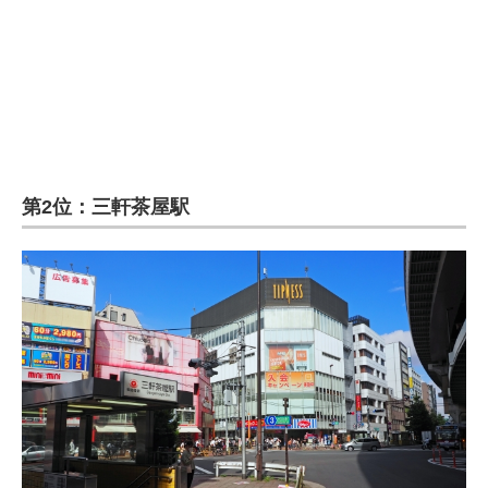
企業向けIT製品の総合サイト
IT製品の技術・比較・事例
製造業のIT導入・活用を支援
モノづくり技術者専門サイト
第2位：三軒茶屋駅
エレクトロニクス専門サイト
電子設計の基本と応用
エネルギーの専門メディア
建設×テクノロジーの最前線
ちょっと気になるネットの話題