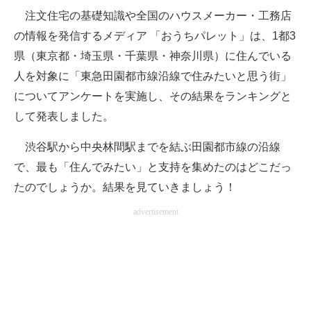
注文住宅の基礎知識や全国のハウスメーカー・工務店
ITの今と未来を見通す
の情報を発信するメディア 「おうちパレット」は、1都3
県（東京都・埼玉県・千葉県・神奈川県）に住んでいる
スマホと通信の最新トレンド
人を対象に「東急田園都市線沿線で住みたいと思う街」
進化するPCとデバイスの未来
についてアンケートを実施し、その結果をランキングと
して発表しました。
好きが集まる 比べて選べる
渋谷駅から中央林間駅までを結ぶ田園都市線の沿線
ビジネスと働き方のヒント
で、最も「住んでみたい」と支持を集めたのはどこだっ
AI活用のいまが分かる
たのでしょうか。結果を見ていきましょう！
企業ITのトレンドを詳説
advertisement
経営リーダーのコミュニティ
マーケ×ITの今がよく分かる
ITエンジニア向け専門サイト