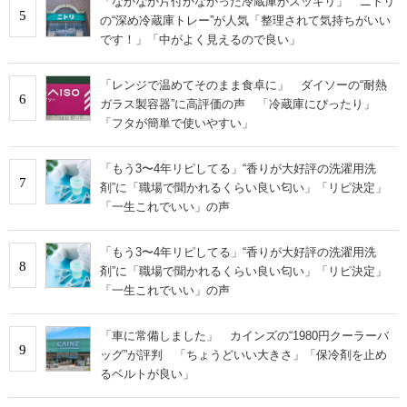
「なかなか片付かなかった冷蔵庫がスッキリ」 ニトリ
5
の“深め冷蔵庫トレー”が人気「整理されて気持ちがいい
です！」「中がよく見えるので良い」
「レンジで温めてそのまま食卓に」 ダイソーの“耐熱
6
ガラス製容器”に高評価の声 「冷蔵庫にぴったり」
「フタが簡単で使いやすい」
「もう3〜4年リピしてる」“香りが大好評の洗濯用洗
7
剤”に「職場で聞かれるくらい良い匂い」「リピ決定」
「一生これでいい」の声
「もう3〜4年リピしてる」“香りが大好評の洗濯用洗
8
剤”に「職場で聞かれるくらい良い匂い」「リピ決定」
「一生これでいい」の声
「車に常備しました」 カインズの“1980円クーラーバ
9
ッグ”が評判 「ちょうどいい大きさ」「保冷剤を止め
るベルトが良い」