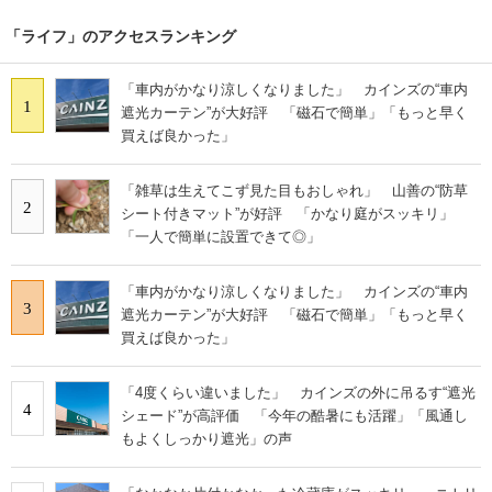
「ライフ」のアクセスランキング
「車内がかなり涼しくなりました」 カインズの“車内
1
遮光カーテン”が大好評 「磁石で簡単」「もっと早く
買えば良かった」
「雑草は生えてこず見た目もおしゃれ」 山善の“防草
2
シート付きマット”が好評 「かなり庭がスッキリ」
「一人で簡単に設置できて◎」
「車内がかなり涼しくなりました」 カインズの“車内
3
遮光カーテン”が大好評 「磁石で簡単」「もっと早く
買えば良かった」
「4度くらい違いました」 カインズの外に吊るす“遮光
4
シェード”が高評価 「今年の酷暑にも活躍」「風通し
もよくしっかり遮光」の声