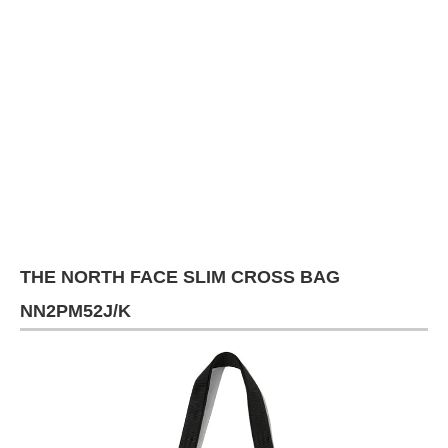
企業向けIT製品の総合サイト
IT製品の技術・比較・事例
製造業のIT導入・活用を支援
モノづくり技術者専門サイト
エレクトロニクス専門サイト
電子設計の基本と応用
THE NORTH FACE SLIM CROSS BAG
エネルギーの専門メディア
NN2PM52J/K
建設×テクノロジーの最前線
ちょっと気になるネットの話題