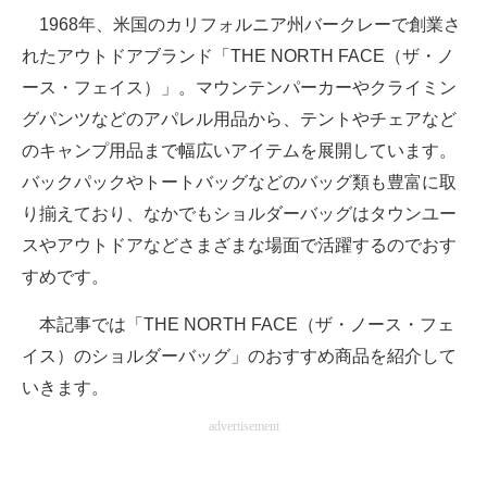
1968年、米国のカリフォルニア州バークレーで創業さ
ITの今と未来を見通す
れたアウトドアブランド「THE NORTH FACE（ザ・ノ
ース・フェイス）」。マウンテンパーカーやクライミン
スマホと通信の最新トレンド
グパンツなどのアパレル用品から、テントやチェアなど
進化するPCとデバイスの未来
のキャンプ用品まで幅広いアイテムを展開しています。
バックパックやトートバッグなどのバッグ類も豊富に取
好きが集まる 比べて選べる
り揃えており、なかでもショルダーバッグはタウンユー
ビジネスと働き方のヒント
スやアウトドアなどさまざまな場面で活躍するのでおす
すめです。
AI活用のいまが分かる
本記事では「THE NORTH FACE（ザ・ノース・フェ
企業ITのトレンドを詳説
イス）のショルダーバッグ」のおすすめ商品を紹介して
経営リーダーのコミュニティ
いきます。
マーケ×ITの今がよく分かる
advertisement
ITエンジニア向け専門サイト