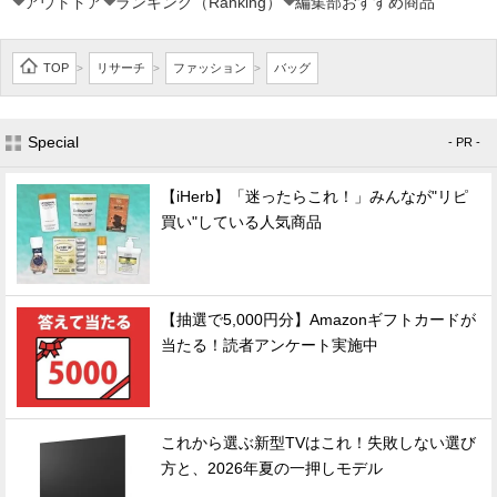
アウトドア
ランキング（Ranking）
編集部おすすめ商品
TOP
リサーチ
ファッション
バッグ
>
>
>
Special
- PR -
【iHerb】「迷ったらこれ！」みんなが"リピ
買い"している人気商品
【抽選で5,000円分】Amazonギフトカードが
当たる！読者アンケート実施中
これから選ぶ新型TVはこれ！失敗しない選び
方と、2026年夏の一押しモデル