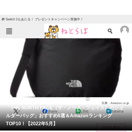
🎁 Switch 2もあたる！ プレゼントキャンペーン実施中！
ねとらぼメニュー
TOP
ニュース
エンタメ
クイズ
グルメ
地域
住まい
教育・育児
動物
リサーチ
バッグ
2022/05/31 23:20（公開）
出典：Amazon.co.jp
会員記事
「THE NORTH FACE（ザ・ノース・フェイス）のショ
X
Share
LINE
hatena
ルダーバッグ」おすすめ6選＆Amazonランキング
メディア
TOP10！【2022年5月】
目次を表示
注目記事を集めた総合ページ