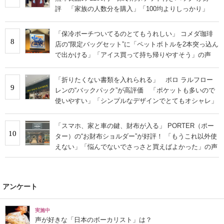
評 「家族の人数分を購入」「100均よりしっかり」
「保冷ポーチついてるのとてもうれしい」 コメダ珈琲
8
店の“限定バッグセット”に「ペットボトルを2本突っ込ん
で出かける」「アイス買って持ち帰りやすそう」の声
「折りたくない書類を入れられる」 ポロ ラルフロー
9
レンの“バックパック”が高評価 「ポケットも多いので
使いやすい」「シンプルなデザインでとてもオシャレ」
「スマホ、家と車の鍵、財布が入る」 PORTER（ポー
10
ター）の“お財布ショルダー”が好評！ 「もうこれ以外使
えない」「悩んでないでさっさと買えばよかった」の声
アンケート
実施中
声が好きな「日本のボーカリスト」は？