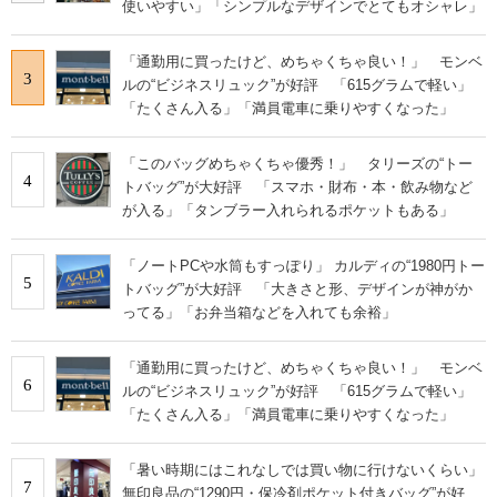
使いやすい」「シンプルなデザインでとてもオシャレ」
「通勤用に買ったけど、めちゃくちゃ良い！」 モンベ
3
ルの“ビジネスリュック”が好評 「615グラムで軽い」
「たくさん入る」「満員電車に乗りやすくなった」
「このバッグめちゃくちゃ優秀！」 タリーズの“トー
4
トバッグ”が大好評 「スマホ・財布・本・飲み物など
が入る」「タンブラー入れられるポケットもある」
「ノートPCや水筒もすっぽり」 カルディの“1980円トー
5
トバッグ”が大好評 「大きさと形、デザインが神がか
ってる」「お弁当箱などを入れても余裕」
「通勤用に買ったけど、めちゃくちゃ良い！」 モンベ
6
ルの“ビジネスリュック”が好評 「615グラムで軽い」
「たくさん入る」「満員電車に乗りやすくなった」
「暑い時期にはこれなしでは買い物に行けないくらい」
7
無印良品の“1290円・保冷剤ポケット付きバッグ”が好