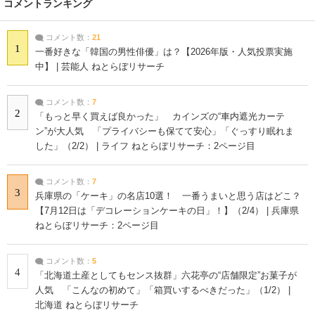
コメントランキング
コメント数：
21
1
一番好きな「韓国の男性俳優」は？【2026年版・人気投票実施
中】 | 芸能人 ねとらぼリサーチ
コメント数：
7
2
「もっと早く買えば良かった」 カインズの“車内遮光カーテ
ン”が大人気 「プライバシーも保てて安心」「ぐっすり眠れま
した」（2/2） | ライフ ねとらぼリサーチ：2ページ目
コメント数：
7
3
兵庫県の「ケーキ」の名店10選！ 一番うまいと思う店はどこ？
【7月12日は「デコレーションケーキの日」！】（2/4） | 兵庫県
ねとらぼリサーチ：2ページ目
コメント数：
5
4
「北海道土産としてもセンス抜群」六花亭の“店舗限定”お菓子が
人気 「こんなの初めて」「箱買いするべきだった」（1/2） |
北海道 ねとらぼリサーチ