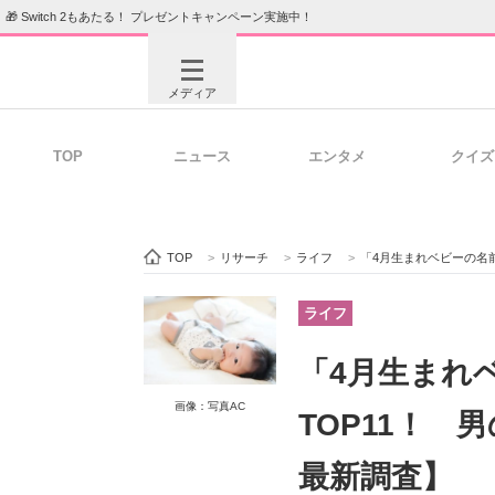
🎁 Switch 2もあたる！ プレゼントキャンペーン実施中！
メディア
TOP
ニュース
エンタメ
クイズ
注目記事を集めた総合ページ
ITの今
TOP
>
リサーチ
>
ライフ
>
「4月生まれベビーの名前
ビジネスと働き方のヒント
AI活用
ライフ
「4月生まれ
ITエンジニア向け専門サイト
企業向けI
画像：写真AC
TOP11！ 
最新調査】