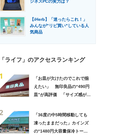
ジネスPCの実力は？
門メディア
建設×テクノロジーの最前線
【iHerb】「迷ったらこれ！」
みんなが"リピ買い"している人
気商品
「ライフ」のアクセスランキング
1
「お皿が欠けたのでこれで揃
えたい」 無印良品の“490円
皿”が高評価 「サイズ感が絶
妙」「食洗機やレンジで使え
2
るのが◎」「何をのせても映
「36度の中5時間移動しても
える」
凍ったままだった」カインズ
の“1480円大容量保冷トー