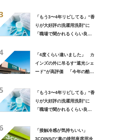
ト”が好評 「1〜2日分の買い
3
物にちょうど良い」「この夏
「もう3〜4年リピしてる」“香
は重宝しそう」の声
りが大好評の洗濯用洗剤”に
「職場で聞かれるくらい良い
匂い」「リピ決定」「一生こ
4
れでいい」の声
「4度くらい違いました」 カ
インズの外に吊るす“遮光シェ
ード”が高評価 「今年の酷暑
にも活躍」「風通しもよくし
5
っかり遮光」の声
「もう3〜4年リピしてる」“香
りが大好評の洗濯用洗剤”に
「職場で聞かれるくらい良い
匂い」「リピ決定」「一生こ
6
れでいい」の声
「接触冷感が気持ちいい」
3COINSの“車の後部座席用冷