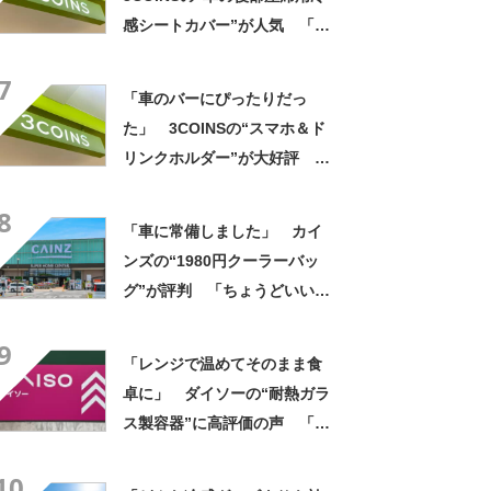
感シートカバー”が人気 「座
った時にふわっとしてて良い
7
感じ」「シートも汚れない」
「車のバーにぴったりだっ
た」 3COINSの“スマホ＆ド
リンクホルダー”が大好評
「ドリンクホルダーが二つあ
8
って便利」「もっと早く買え
「車に常備しました」 カイ
ばよかった」
ンズの“1980円クーラーバッ
グ”が評判 「ちょうどいい大
きさ」「保冷剤を止めるベル
9
トが良い」
「レンジで温めてそのまま食
卓に」 ダイソーの“耐熱ガラ
ス製容器”に高評価の声 「冷
蔵庫にぴったり」「フタが簡
10
単で使いやすい」