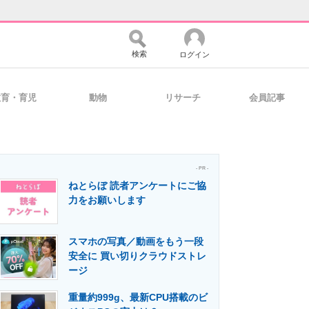
検索
ログイン
教育・育児
動物
リサーチ
会員記事
バイスの未来
好きが集まる 比べて選べる
- PR -
ねとらぼ 読者アンケートにご協
コミュニティ
マーケ×ITの今がよく分かる
力をお願いします
スマホの写真／動画をもう一段
・活用を支援
安全に 買い切りクラウドストレ
ージ
重量約999g、最新CPU搭載のビ