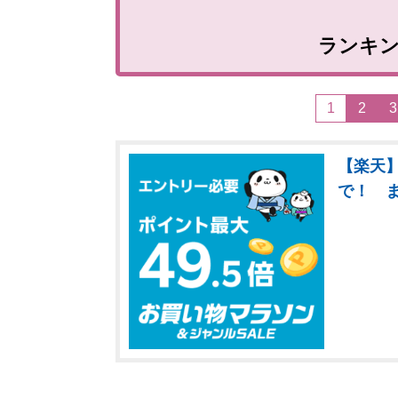
ランキ
1
2
3
【楽天】
で！ 