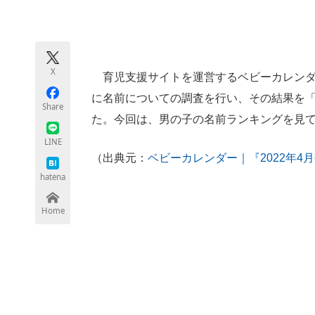
モノづくり技術者専門サイト
エレクトロ
X
育児支援サイトを運営するベビーカレンダーは
ちょっと気になるネットの話題
に名前についての調査を行い、その結果を「
Share
た。今回は、男の子の名前ランキングを見
LINE
（出典元：
ベビーカレンダー｜『2022年
hatena
Home