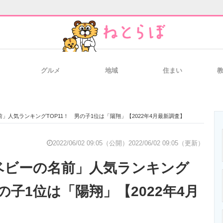
グルメ
地域
住まい
と未来を見通す
スマホと通信の最新トレンド
進化するPCとデ
」人気ランキングTOP11！ 男の子1位は「陽翔」【2022年4月最新調査】
のいまが分かる
企業ITのトレンドを詳説
経営リーダーの
2022/06/02 09:05（公開）
2022/06/02 09:05（更新）
ベビーの名前」人気ランキング
T製品の総合サイト
IT製品の技術・比較・事例
製造業のIT導入
男の子1位は「陽翔」【2022年4月