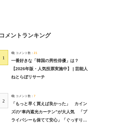
コメントランキング
コメント数：
21
1
一番好きな「韓国の男性俳優」は？
【2026年版・人気投票実施中】 | 芸能人
ねとらぼリサーチ
コメント数：
7
2
「もっと早く買えば良かった」 カイン
ズの“車内遮光カーテン”が大人気 「プ
ライバシーも保てて安心」「ぐっすり眠
れました」（2/2） | ライフ ねとらぼリ