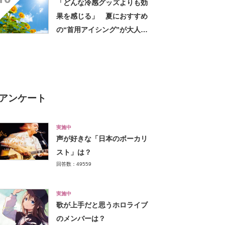
「どんな冷感グッズよりも効
果を感じる」 夏におすすめ
の“首用アイシング”が大人
気 「使いやすい」「夏のゴ
ルフの必需品」
アンケート
実施中
声が好きな「日本のボーカリ
スト」は？
回答数：49559
実施中
歌が上手だと思うホロライブ
のメンバーは？