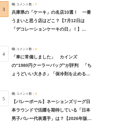
サーチ：2ページ目
コメント数：
7
3
兵庫県の「ケーキ」の名店10選！ 一番
うまいと思う店はどこ？【7月12日は
「デコレーションケーキの日」！】
（2/4） | 兵庫県 ねとらぼリサーチ：2ペ
ージ目
コメント数：
4
4
「車に常備しました」 カインズ
の“1980円クーラーバッグ”が評判 「ち
ょうどいい大きさ」「保冷剤を止めるベ
ルトが良い」（1/5） | ライフ ねとらぼ
リサーチ
コメント数：
3
5
【バレーボール】ネーションズリーグ日
本ラウンドで活躍を期待している「日本
男子バレー代表選手」は？【2026年版・
人気投票実施中】（投票結果） | スポー
ツ ねとらぼリサーチ