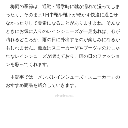
梅雨の季節は、通勤・通学時に靴が濡れて湿ってしま
ITの今と未来を見通す
ったり、そのまま1日中靴や靴下が乾かず快適に過ごせ
なかったりして憂鬱になることがありますよね。そんな
スマホと通信の最新トレンド
ときにお気に入りのレインシューズが一足あれば、心が
進化するPCとデバイスの未来
晴れるどころか、雨の日に外出するのが楽しみになるか
もしれません。最近はスニーカー型やブーツ型のおしゃ
好きが集まる 比べて選べる
れなレインシューズが増えており、雨の日のファッショ
ビジネスと働き方のヒント
ンを彩ってくれます。
AI活用のいまが分かる
本記事では「メンズレインシューズ・スニーカー」の
おすすめ商品を紹介していきます。
企業ITのトレンドを詳説
advertisement
経営リーダーのコミュニティ
マーケ×ITの今がよく分かる
ITエンジニア向け専門サイト