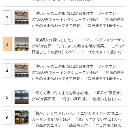
「履いたその日の夜には2足目を注文」ワークマン
2
の“3900円ウォーキングシューズ”が好評 「地面の感覚
がそのまま伝わってきて感動」「普段履きで1番使って
います」
「家族5人分買いました」 ニコアンドの“シャワーサン
3
ダル”が好評 「ぷにぷにの履き心地が最高」「これで1
日過ごしても疲れ知らず！」「ロゴが大きくて超かわい
い」の声
「履いたその日の夜には2足目を注文」ワークマン
4
の“3900円ウォーキングシューズ”が好評 「地面の感覚
がそのまま伝わってきて感動」「普段履きで1番使って
います」
「軽くて吸い付くような履き心地」 UGGの“厚底サン
5
ダル”が高評価！「程よい厚底感」「色違いも欲しい」
「超かわいくておしゃれ」オニツカタイガーの“スニー
6
カーサンダル”が大好評 「流行りすぎないでほしい」
「最高のスニサン」「高級感も◎」「フェス用に購入」