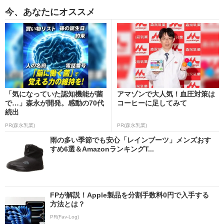
今、あなたにオススメ
「気になっていた認知機能が菌
アマゾンで大人気！血圧対策は
で…」森永が開発。感動の70代
コーヒーに足してみて
続出
PR(森永乳業)
PR(森永乳業)
雨の多い季節でも安心「レインブーツ」メンズおす
すめ6選＆AmazonランキングT...
FPが解説！Apple製品を分割手数料0円で入手する
方法とは？
PR(Fav-Log)