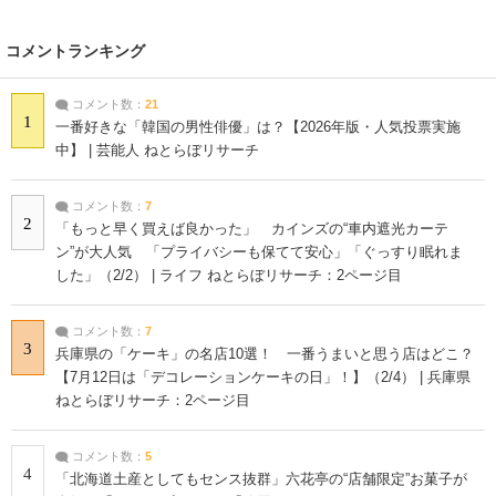
コメントランキング
コメント数：
21
1
一番好きな「韓国の男性俳優」は？【2026年版・人気投票実施
中】 | 芸能人 ねとらぼリサーチ
コメント数：
7
2
「もっと早く買えば良かった」 カインズの“車内遮光カーテ
ン”が大人気 「プライバシーも保てて安心」「ぐっすり眠れま
した」（2/2） | ライフ ねとらぼリサーチ：2ページ目
コメント数：
7
3
兵庫県の「ケーキ」の名店10選！ 一番うまいと思う店はどこ？
【7月12日は「デコレーションケーキの日」！】（2/4） | 兵庫県
ねとらぼリサーチ：2ページ目
コメント数：
5
4
「北海道土産としてもセンス抜群」六花亭の“店舗限定”お菓子が