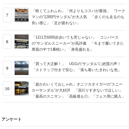
「軽くてふわふわ」「何よりもコスパが最強」 ワーク
7
マンの“1280円サンダル”が大人気 「歩くのも走るのも
良い感じ」「足が疲れない」
「1日1万6000歩歩いても苦じゃない」 コンバース
8
の“サンダルスニーカー”が高評価 「今まで履いてきた
厚底の中で1番軽い」「身長盛れる」
「買って大正解！」 UGGの“サンダル”に絶賛の声！
9
「ストラップ付きで安心」「落ち着いたきれいな色」
「超かわいくておしゃれ」オニツカタイガーの“スニー
10
カーサンダル”が大好評 「流行りすぎないでほしい」
「最高のスニサン」「高級感も◎」「フェス用に購入」
アンケート