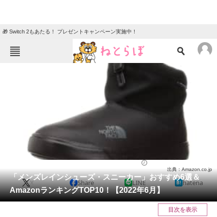
🎁 Switch 2もあたる！ プレゼントキャンペーン実施中！
ねとらぼメニュー
TOP
ニュース
エンタメ
クイズ
グルメ
地域
住まい
教育・育児
動物
リサーチ
シューズ
2022/06/03 16:20（公開）
出典：Amazon.co.jp
会員記事
「メンズレインシューズ・スニーカー」おすすめ6選＆
X
Share
LINE
hatena
AmazonランキングTOP10！【2022年6月】
メディア
目次を表示
注目記事を集めた総合ページ