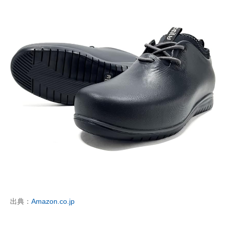
出典：
Amazon.co.jp