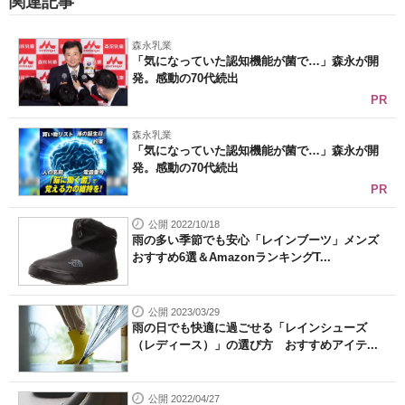
関連記事
森永乳業
「気になっていた認知機能が菌で…」森永が開
発。感動の70代続出
PR
森永乳業
「気になっていた認知機能が菌で…」森永が開
発。感動の70代続出
PR
公開 2022/10/18
雨の多い季節でも安心「レインブーツ」メンズ
おすすめ6選＆AmazonランキングT...
公開 2023/03/29
雨の日でも快適に過ごせる「レインシューズ
（レディース）」の選び方 おすすめアイテ...
公開 2022/04/27