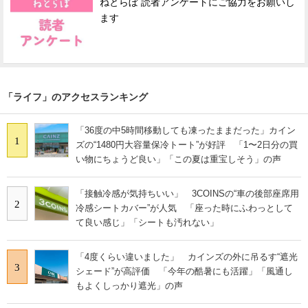
ねとらぼ 読者アンケートにご協力をお願いし
ます
「ライフ」のアクセスランキング
「36度の中5時間移動しても凍ったままだった」カイン
1
ズの“1480円大容量保冷トート”が好評 「1〜2日分の買
い物にちょうど良い」「この夏は重宝しそう」の声
「接触冷感が気持ちいい」 3COINSの“車の後部座席用
2
冷感シートカバー”が人気 「座った時にふわっとして
て良い感じ」「シートも汚れない」
「4度くらい違いました」 カインズの外に吊るす“遮光
3
シェード”が高評価 「今年の酷暑にも活躍」「風通し
もよくしっかり遮光」の声