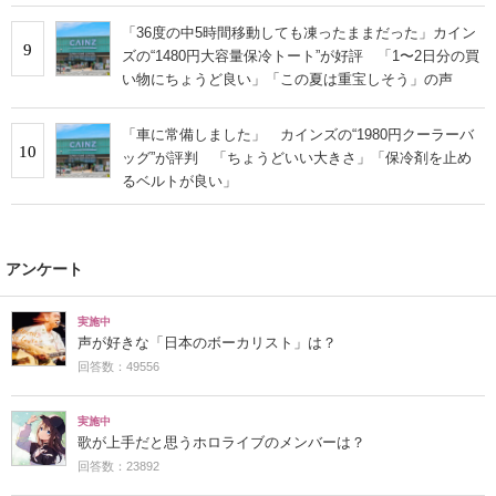
「36度の中5時間移動しても凍ったままだった」カイン
9
ズの“1480円大容量保冷トート”が好評 「1〜2日分の買
い物にちょうど良い」「この夏は重宝しそう」の声
「車に常備しました」 カインズの“1980円クーラーバ
10
ッグ”が評判 「ちょうどいい大きさ」「保冷剤を止め
るベルトが良い」
アンケート
実施中
声が好きな「日本のボーカリスト」は？
回答数：49556
実施中
歌が上手だと思うホロライブのメンバーは？
回答数：23892