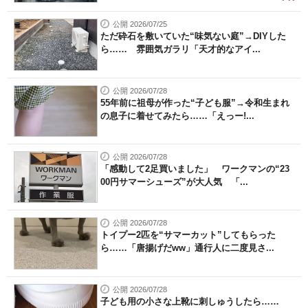
公開 2026/07/25
ただ砕石を敷いていた“味気ない庭”→DIYした
ら…… 雰囲気ガラリ「天才的なアイ...
公開 2026/07/28
55年前に祖母が作った“子ども服”→令和生まれ
の息子に着せてみたら……「えっー!...
公開 2026/07/28
「感動して2足買いました」 ワークマンの“23
00円サマーシューズ”が大人気 「...
公開 2026/07/28
トイプー2匹を“サマーカット”してもらった
ら……「唐揚げだww」通行人に二度見さ...
公開 2026/07/28
子ども用の小さな上靴に刺しゅうしたら……