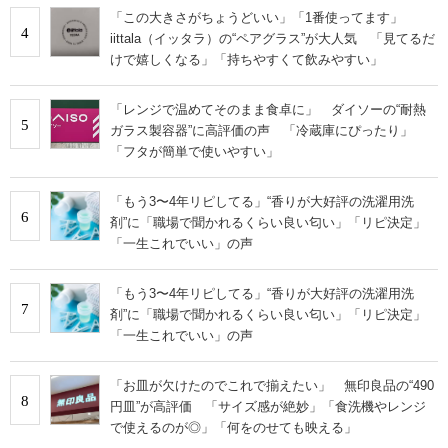
「この大きさがちょうどいい」「1番使ってます」
4
iittala（イッタラ）の“ペアグラス”が大人気 「見てるだ
けで嬉しくなる」「持ちやすくて飲みやすい」
「レンジで温めてそのまま食卓に」 ダイソーの“耐熱
5
ガラス製容器”に高評価の声 「冷蔵庫にぴったり」
「フタが簡単で使いやすい」
「もう3〜4年リピしてる」“香りが大好評の洗濯用洗
6
剤”に「職場で聞かれるくらい良い匂い」「リピ決定」
「一生これでいい」の声
「もう3〜4年リピしてる」“香りが大好評の洗濯用洗
7
剤”に「職場で聞かれるくらい良い匂い」「リピ決定」
「一生これでいい」の声
「お皿が欠けたのでこれで揃えたい」 無印良品の“490
8
円皿”が高評価 「サイズ感が絶妙」「食洗機やレンジ
で使えるのが◎」「何をのせても映える」