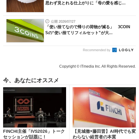
思わず見とれる仕上がりに「母の愛を感じ...
公開 2026/07/27
「使い捨てなので帰りの荷物が減る」 3COIN
Sの“使い捨てリフィルセット”が大...
Recommended by
Copyright © ITmedia Inc. All Rights Reserved.
今、あなたにオススメ
FINCHI主催「IVS2026」トーク
【見城徹×藤田晋】AI時代でも変
セッションが話題に！
わらない経営者の本質