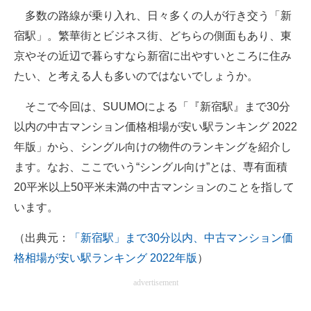
多数の路線が乗り入れ、日々多くの人が行き交う「新
ITの今と未来を見通す
宿駅」。繁華街とビジネス街、どちらの側面もあり、東
京やその近辺で暮らすなら新宿に出やすいところに住み
スマホと通信の最新トレンド
たい、と考える人も多いのではないでしょうか。
進化するPCとデバイスの未来
そこで今回は、SUUMOによる「『新宿駅』まで30分
好きが集まる 比べて選べる
以内の中古マンション価格相場が安い駅ランキング 2022
年版」から、シングル向けの物件のランキングを紹介し
ビジネスと働き方のヒント
ます。なお、ここでいう“シングル向け”とは、専有面積
AI活用のいまが分かる
20平米以上50平米未満の中古マンションのことを指して
います。
企業ITのトレンドを詳説
（出典元：
「新宿駅」まで30分以内、中古マンション価
経営リーダーのコミュニティ
格相場が安い駅ランキング 2022年版
）
マーケ×ITの今がよく分かる
advertisement
ITエンジニア向け専門サイト