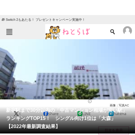
🎁 Switch 2もあたる！ プレゼントキャンペーン実施中！
ねとらぼメニュー
TOP
ニュース
エンタメ
クイズ
グルメ
地域
住まい
教育・育児
動物
リサーチ
ライフ
2022/06/14 10:30（公開）
画像：写真AC
会員記事
新宿駅まで30分以内の「中古マンション相場が安い駅」
X
Share
LINE
hatena
ランキングTOP15！ シングル向け1位は「大森」
メディア
【2022年最新調査結果】
目次を表示
注目記事を集めた総合ページ