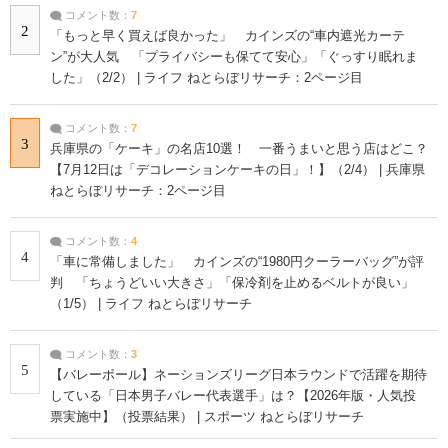
コメント数：
7
2
「もっと早く買えば良かった」 カインズの“車内遮光カーテ
ン”が大人気 「プライバシーも保てて安心」「ぐっすり眠れま
した」（2/2） | ライフ ねとらぼリサーチ：2ページ目
コメント数：
7
3
兵庫県の「ケーキ」の名店10選！ 一番うまいと思う店はどこ？
【7月12日は「デコレーションケーキの日」！】（2/4） | 兵庫県
ねとらぼリサーチ：2ページ目
コメント数：
4
4
「車に常備しました」 カインズの“1980円クーラーバッグ”が評
判 「ちょうどいい大きさ」「保冷剤を止めるベルトが良い」
（1/5） | ライフ ねとらぼリサーチ
コメント数：
3
5
【バレーボール】ネーションズリーグ日本ラウンドで活躍を期待
している「日本男子バレー代表選手」は？【2026年版・人気投
票実施中】（投票結果） | スポーツ ねとらぼリサーチ