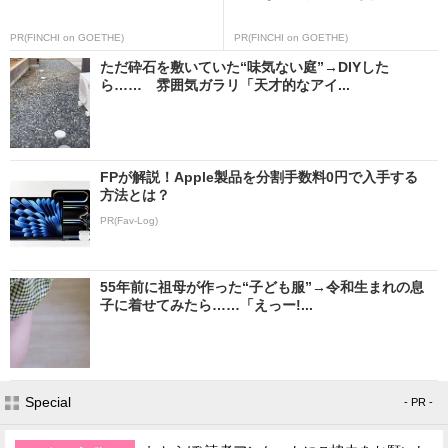
PR(FINCHI on GOETHE)
PR(FINCHI on GOETHE)
ただ砕石を敷いていた“味気ない庭”→DIYした
ら…… 雰囲気ガラリ「天才的なアイ...
FPが解説！Apple製品を分割手数料0円で入手する
方法とは？
PR(Fav-Log)
55年前に祖母が作った“子ども服”→令和生まれの息
子に着せてみたら……「えっー!...
Special
- PR -