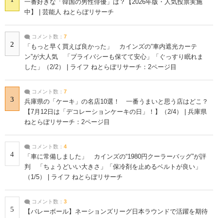
一番好きな「韓国の男性俳優」は？【2026年版・人気投票実施
中】 | 芸能人 ねとらぼリサーチ
コメント数：
7
2
「もっと早く買えば良かった」 カインズの“車内遮光カーテ
ン”が大人気 「プライバシーも保てて安心」「ぐっすり眠れま
した」（2/2） | ライフ ねとらぼリサーチ：2ページ目
コメント数：
7
3
兵庫県の「ケーキ」の名店10選！ 一番うまいと思う店はどこ？
【7月12日は「デコレーションケーキの日」！】（2/4） | 兵庫県
ねとらぼリサーチ：2ページ目
コメント数：
4
4
「車に常備しました」 カインズの“1980円クーラーバッグ”が評
判 「ちょうどいい大きさ」「保冷剤を止めるベルトが良い」
（1/5） | ライフ ねとらぼリサーチ
コメント数：
3
5
【バレーボール】ネーションズリーグ日本ラウンドで活躍を期待