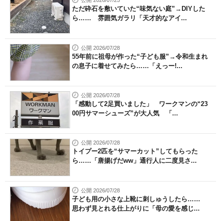
公開 2026/07/25
ただ砕石を敷いていた“味気ない庭”→DIYした
ら…… 雰囲気ガラリ「天才的なアイ...
公開 2026/07/28
55年前に祖母が作った“子ども服”→令和生まれ
の息子に着せてみたら……「えっー!...
公開 2026/07/28
「感動して2足買いました」 ワークマンの“23
00円サマーシューズ”が大人気 「...
公開 2026/07/28
トイプー2匹を“サマーカット”してもらった
ら……「唐揚げだww」通行人に二度見さ...
公開 2026/07/28
子ども用の小さな上靴に刺しゅうしたら……
思わず見とれる仕上がりに「母の愛を感じ...