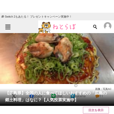
🎁 Switch 2もあたる！ プレゼントキャンペーン実施中！
ねとらぼメニュー
TOP
ニュース
エンタメ
クイズ
グルメ
地域
住まい
教育・育児
動物
リサーチ
グルメ
2022/06/17 18:50（公開）
画像：写真AC
会員記事
【広島県】全国の人に食べてほしいおすすめの「広島の
X
Share
LINE
hatena
11
郷土料理」はなに？【人気投票実施中】
メディア
目次を表示
注目記事を集めた総合ページ