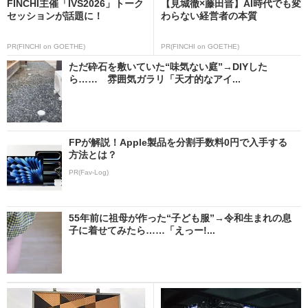
FINCHI主催「IVS2026」トーク
【見城徹×藤田晋】AI時代でも変
セッションが話題に！
わらない経営者の本質
PR(FINCHI on GOETHE)
PR(FINCHI on GOETHE)
ただ砕石を敷いていた“味気ない庭”→DIYした
ら…… 雰囲気ガラリ「天才的なアイ...
FPが解説！Apple製品を分割手数料0円で入手する
方法とは？
PR(Fav-Log)
55年前に祖母が作った“子ども服”→令和生まれの息
子に着せてみたら……「えっー!...