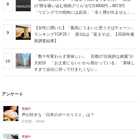
8
の“煙を吸い込む焼肉グリル”が1万4800円→9873円
「リビングでの焼肉には必須」「全く煙が出ません」と
絶賛
【女性に聞いた】「最高にうまいと思うそばチェーン」
9
ランキングTOP25！ 第1位は「富士そば」【2026年最
新調査結果】
「数十年変わらず美味しい」 京都の“伝統的な銘菓”が
10
大好評 「お土産にもいいから助かっている」「美味し
すぎて会社に持って行きたくない」
アンケート
実施中
声が好きな「日本のボーカリスト」は？
回答数：49556
実施中