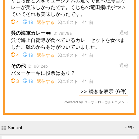
Special
- PR -