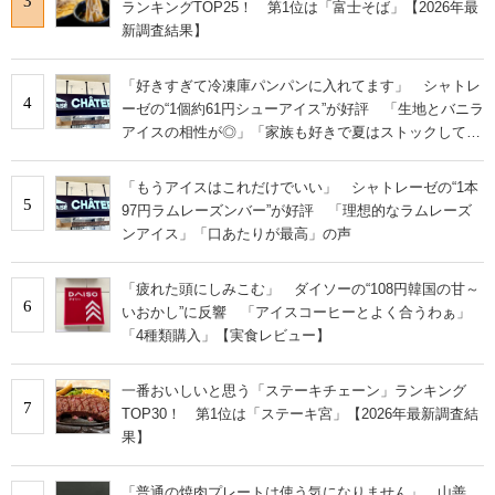
3
ランキングTOP25！ 第1位は「富士そば」【2026年最
新調査結果】
「好きすぎて冷凍庫パンパンに入れてます」 シャトレ
4
ーゼの“1個約61円シューアイス”が好評 「生地とバニラ
アイスの相性が◎」「家族も好きで夏はストックして
る」
「もうアイスはこれだけでいい」 シャトレーゼの“1本
5
97円ラムレーズンバー”が好評 「理想的なラムレーズ
ンアイス」「口あたりが最高」の声
「疲れた頭にしみこむ」 ダイソーの“108円韓国の甘～
6
いおかし”に反響 「アイスコーヒーとよく合うわぁ」
「4種類購入」【実食レビュー】
一番おいしいと思う「ステーキチェーン」ランキング
7
TOP30！ 第1位は「ステーキ宮」【2026年最新調査結
果】
「普通の焼肉プレートは使う気になりません」 山善