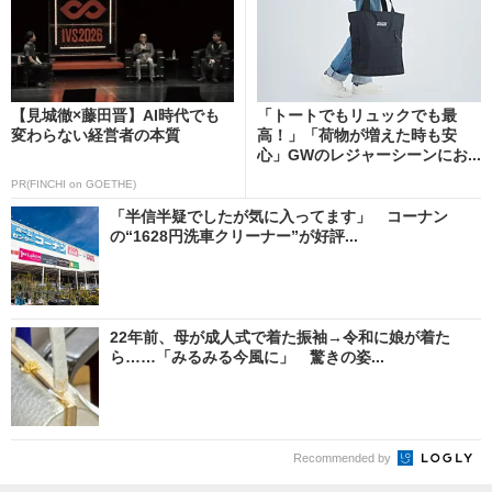
【見城徹×藤田晋】AI時代でも
「トートでもリュックでも最
変わらない経営者の本質
高！」「荷物が増えた時も安
心」GWのレジャーシーンにお...
PR(FINCHI on GOETHE)
「半信半疑でしたが気に入ってます」 コーナン
の“1628円洗車クリーナー”が好評...
22年前、母が成人式で着た振袖→令和に娘が着た
ら……「みるみる今風に」 驚きの姿...
Recommended by