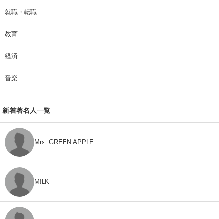
就職・転職
教育
経済
音楽
新着著名人一覧
Mrs. GREEN APPLE
M!LK