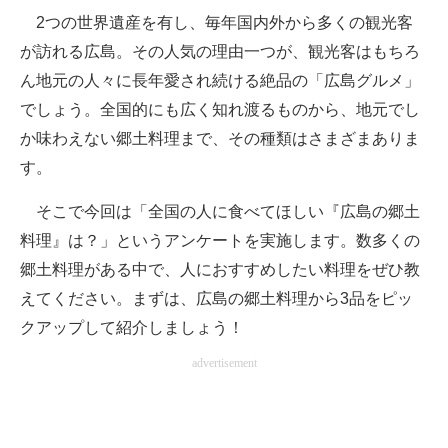
2つの世界遺産を有し、毎年国内外から多くの観光客
ITの今と未来を見通す
が訪れる広島。その人気の理由一つが、観光客はもちろ
ん地元の人々に長年愛され続ける絶品の「広島グルメ」
スマホと通信の最新トレンド
でしょう。全国的にも広く知れ渡るものから、地元でし
進化するPCとデバイスの未来
か味わえない郷土料理まで、その種類はさまざまありま
す。
好きが集まる 比べて選べる
そこで今回は「全国の人に食べてほしい『広島の郷土
ビジネスと働き方のヒント
料理』は？」というアンケートを実施します。数多くの
AI活用のいまが分かる
郷土料理がある中で、人におすすめしたい料理をぜひ教
えてください。まずは、広島の郷土料理から3品をピッ
企業ITのトレンドを詳説
クアップして紹介しましょう！
経営リーダーのコミュニティ
advertisement
マーケ×ITの今がよく分かる
ITエンジニア向け専門サイト