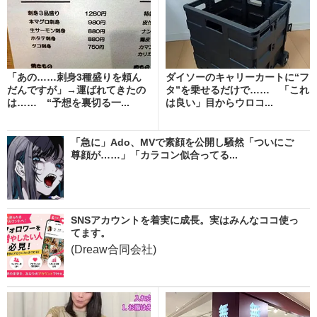
「あの……刺身3種盛りを頼ん
ダイソーのキャリーカートに“フ
だんですが」→運ばれてきたの
タ”を乗せるだけで…… 「これ
は…… “予想を裏切る一...
は良い」目からウロコ...
「急に」Ado、MVで素顔を公開し騒然「ついにご
尊顔が……」「カラコン似合ってる...
SNSアカウントを着実に成長。実はみんなココ使っ
てます。
(Dreaw合同会社)