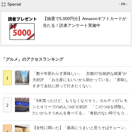
Special
- PR -
【抽選で5,000円分】Amazonギフトカードが
当たる！読者アンケート実施中
「グルメ」のアクセスランキング
「数十年変わらず美味しい」 京都の“伝統的な銘菓”が
1
大好評 「お土産にもいいから助かっている」「美味し
すぎて会社に持って行きたくない」
「5本買ったけど、もうなくなりそう」カルディの“レモ
2
ンとオリーブのめんつゆ”が好評 「このつゆを摂取し
たいからそうめんを食べてる」「食欲のない時でもコレ
で食べられる」
【女性に聞いた】「最高にうまいと思うそばチェーン」