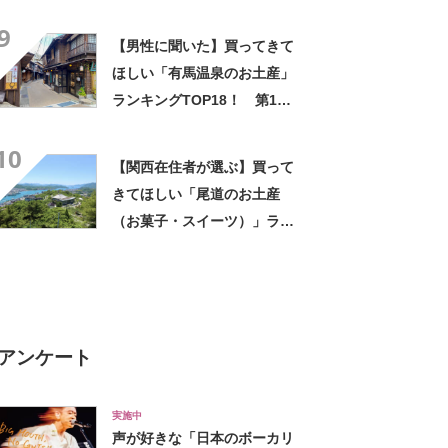
みで美味しい」「毎年買って
9
ます！」
【男性に聞いた】買ってきて
ほしい「有馬温泉のお土産」
ランキングTOP18！ 第1位
は「有馬ロール（カフェ・
10
ド・ボウ）」【2026年最新調
【関西在住者が選ぶ】買って
査結果】
きてほしい「尾道のお土産
（お菓子・スイーツ）」ラン
キングTOP17！ 第1位は
「尾道プリン」【2026年最新
調査結果】
アンケート
実施中
声が好きな「日本のボーカリ