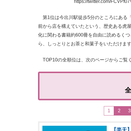
https://twitter.com/FCVPf
第1位は今出川駅徒歩5分のところにある「虎
前から店を構えていたという、歴史ある虎
化に関わる書籍約600冊を自由に読めるく
ら、しっとりとお茶と和菓子をいただけま
TOP10の全順位は、次のページからご覧
1
2
3
【楽天】