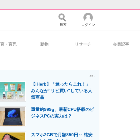
検索
ログイン
教育・育児
動物
リサーチ
会員記事
バイスの未来
好きが集まる 比べて選べる
- PR -
【iHerb】「迷ったらこれ！」
コミュニティ
マーケ×ITの今がよく分かる
みんなが"リピ買い"している人
気商品
重量約999g、最新CPU搭載のビ
・活用を支援
ジネスPCの実力は？
スマホ2GBで月額850円～ 格安