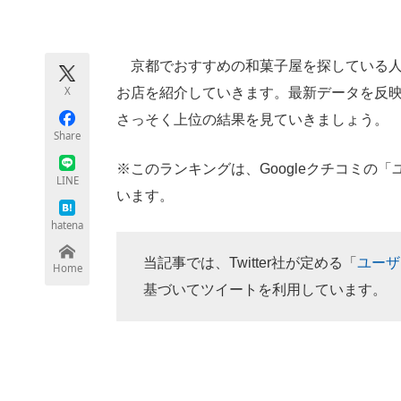
モノづくり技術者専門サイト
エレクトロ
京都でおすすめの和菓子屋を探している人に
X
お店を紹介していきます。最新データを反
ちょっと気になるネットの話題
さっそく上位の結果を見ていきましょう。
Share
※このランキングは、Googleクチコミの
LINE
います。
hatena
当記事では、Twitter社が定める「
ユーザ
Home
基づいてツイートを利用しています。