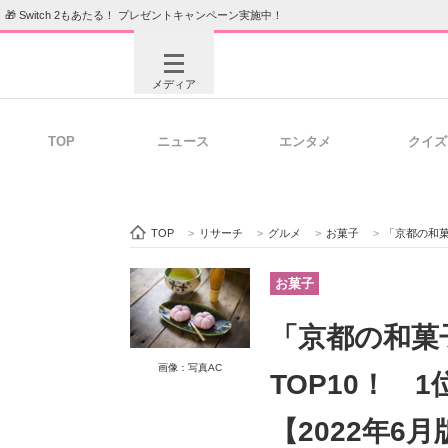
🎁 Switch 2もあたる！ プレゼントキャンペーン実施中！
メディア
TOP
ニュース
エンタメ
クイズ
注目記事を集めた総合ページ
ITの今
TOP
>
リサーチ
>
グルメ
>
お菓子
>
「京都の和菓
ビジネスと働き方のヒント
AI活用
お菓子
「京都の和菓
ITエンジニア向け専門サイト
企業向けI
画像：写真AC
TOP10！ 
【2022年6月