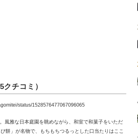
635クチコミ）
a_nagomitei/status/1528576477067096065
」。風雅な日本庭園を眺めながら、和室で和菓子をいただ
らび餅」が名物で、もちもちつるっとした口当たりはここ