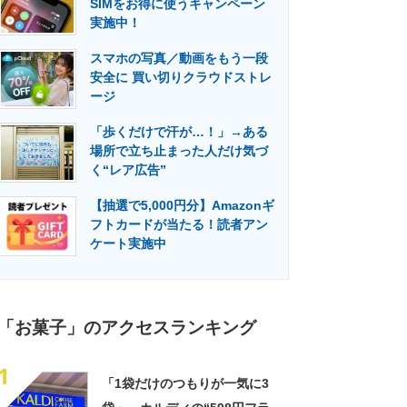
SIMをお得に使うキャンペーン
門メディア
建設×テクノロジーの最前線
実施中！
スマホの写真／動画をもう一段
安全に 買い切りクラウドストレ
ージ
「歩くだけで汗が…！」→ある
場所で立ち止まった人だけ気づ
く“レア広告”
【抽選で5,000円分】Amazonギ
フトカードが当たる！読者アン
ケート実施中
「お菓子」のアクセスランキング
1
「1袋だけのつもりが一気に3