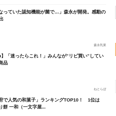
なっていた認知機能が菌で…」森永が開発。感動の
出
森永乳業
erb】「迷ったらこれ！」みんなが"リピ買い"してい
商品
ねとらぼ
府で人気の和菓子」ランキングTOP10！ 1位は
餅 一和（一文字屋...