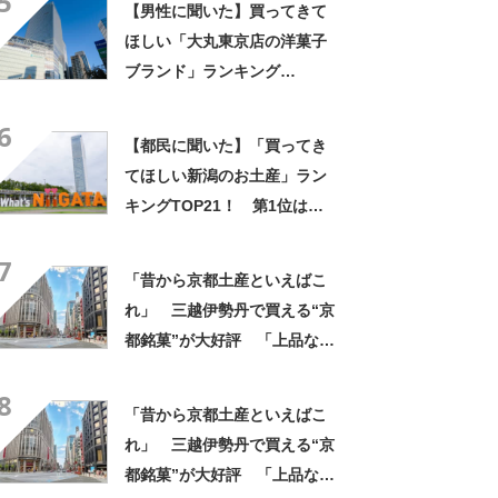
5
【男性に聞いた】買ってきて
ほしい「大丸東京店の洋菓子
ブランド」ランキング
TOP30！ 第1位は「ゴディ
6
バ」【2026年最新調査結果】
【都民に聞いた】「買ってき
てほしい新潟のお土産」ラン
キングTOP21！ 第1位は
「笹だんご（田中屋本店）」
7
【2026年最新調査結果】
「昔から京都土産といえばこ
れ」 三越伊勢丹で買える“京
都銘菓”が大好評 「上品な甘
みで美味しい」「毎年買って
8
ます！」
「昔から京都土産といえばこ
れ」 三越伊勢丹で買える“京
都銘菓”が大好評 「上品な甘