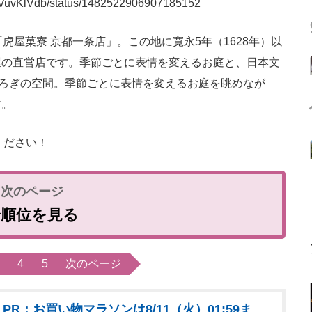
07VuvKlVdb/status/1482522906907185152
屋菓寮 京都一条店」。この地に寛永5年（1628年）以
屋の直営店です。季節ごとに表情を変えるお庭と、日本文
つろぎの空間。季節ごとに表情を変えるお庭を眺めなが
す。
ください！
全順位を見る
4
5
次のページ
PR：お買い物マラソンは8/11（火）01:59ま