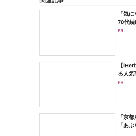
関連記事
「気に
70代続
PR
【iH
る人気
PR
「京都
「あぶり