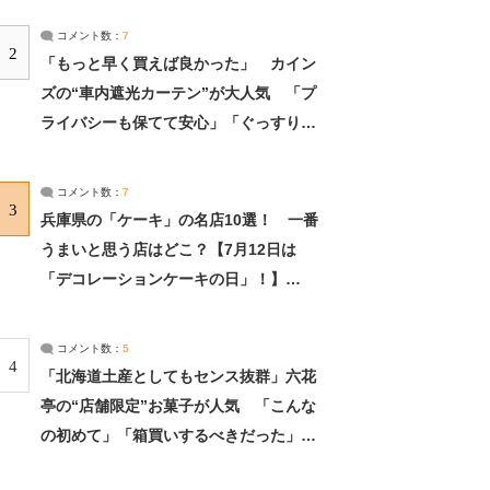
コメント数：
7
2
「もっと早く買えば良かった」 カイン
ズの“車内遮光カーテン”が大人気 「プ
ライバシーも保てて安心」「ぐっすり眠
れました」（2/2） | ライフ ねとらぼリ
サーチ：2ページ目
コメント数：
7
3
兵庫県の「ケーキ」の名店10選！ 一番
うまいと思う店はどこ？【7月12日は
「デコレーションケーキの日」！】
（2/4） | 兵庫県 ねとらぼリサーチ：2ペ
ージ目
コメント数：
5
4
「北海道土産としてもセンス抜群」六花
亭の“店舗限定”お菓子が人気 「こんな
の初めて」「箱買いするべきだった」
（1/2） | 北海道 ねとらぼリサーチ