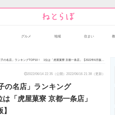
グルメ
地域
住まい
と未来を見通す
スマホと通信の最新トレンド
進化するPCとデ
子の名店」ランキングTOP10！ 1位は「虎屋菓寮 京都一条店」【2022年6月版】
のいまが分かる
企業ITのトレンドを詳説
経営リーダーの
2022/06/14 22:35（公開）
2022/06/16 21:38（更新）
子の名店」ランキング
T製品の総合サイト
IT製品の技術・比較・事例
製造業のIT導入
1位は「虎屋菓寮 京都一条店」
版】