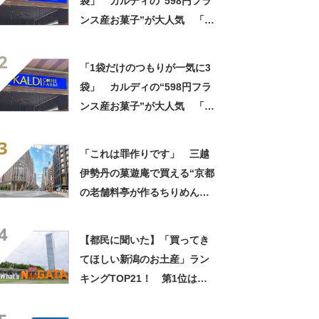
袋」 カルディの“598円フラ
ンス産お菓子”が大人気 「デ
パ地下スイーツに負けぬ美味
2
しさ」「飲み物の相棒にバッ
「1袋だけのつもりが一気に3
チリ」【実食レビュー】
袋」 カルディの“598円フラ
ンス産お菓子”が大人気 「デ
パ地下スイーツに負けぬ美味
3
しさ」「飲み物の相棒にバッ
「これは罪作りです」 三越
チリ」【実食レビュー】
伊勢丹の菓遊庵で買える“京都
の老舗料亭が作るちりめんナ
ッツ”が人気！ 「オシャレな
4
味！」「甘しょっぱくておい
【都民に聞いた】「買ってき
しい！」
てほしい新潟のお土産」ラン
キングTOP21！ 第1位は
「笹だんご（田中屋本店）」
【2026年最新調査結果】