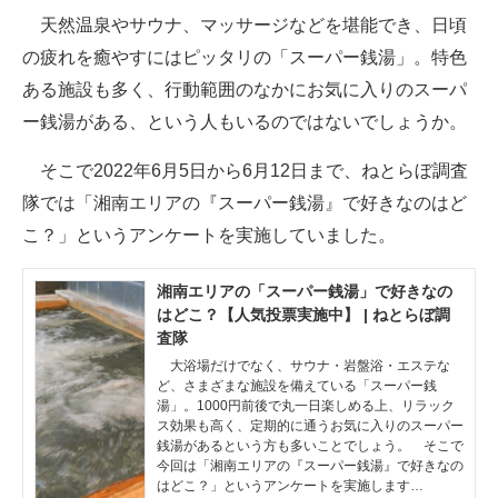
天然温泉やサウナ、マッサージなどを堪能でき、日頃
ITの今と未来を見通す
の疲れを癒やすにはピッタリの「スーパー銭湯」。特色
ある施設も多く、行動範囲のなかにお気に入りのスーパ
スマホと通信の最新トレンド
ー銭湯がある、という人もいるのではないでしょうか。
進化するPCとデバイスの未来
そこで2022年6月5日から6月12日まで、ねとらぼ調査
好きが集まる 比べて選べる
隊では「湘南エリアの『スーパー銭湯』で好きなのはど
こ？」というアンケートを実施していました。
ビジネスと働き方のヒント
AI活用のいまが分かる
湘南エリアの「スーパー銭湯」で好きなの
はどこ？【人気投票実施中】 | ねとらぼ調
企業ITのトレンドを詳説
査隊
大浴場だけでなく、サウナ・岩盤浴・エステな
経営リーダーのコミュニティ
ど、さまざまな施設を備えている「スーパー銭
湯」。1000円前後で丸一日楽しめる上、リラック
ス効果も高く、定期的に通うお気に入りのスーパー
マーケ×ITの今がよく分かる
銭湯があるという方も多いことでしょう。 そこで
今回は「湘南エリアの『スーパー銭湯』で好きなの
ITエンジニア向け専門サイト
はどこ？」というアンケートを実施します…