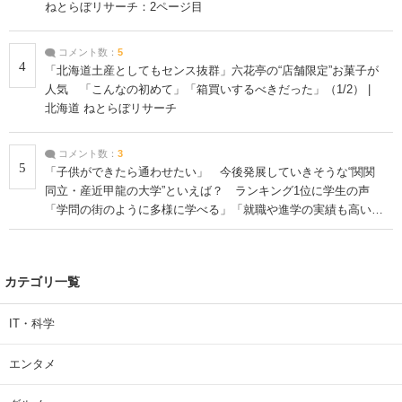
ねとらぼリサーチ：2ページ目
コメント数：
5
4
「北海道土産としてもセンス抜群」六花亭の“店舗限定”お菓子が
人気 「こんなの初めて」「箱買いするべきだった」（1/2） |
北海道 ねとらぼリサーチ
コメント数：
3
5
「子供ができたら通わせたい」 今後発展していきそうな“関関
同立・産近甲龍の大学”といえば？ ランキング1位に学生の声
「学問の街のように多様に学べる」「就職や進学の実績も高い」
| 大学 ねとらぼリサーチ
カテゴリ一覧
IT・科学
エンタメ