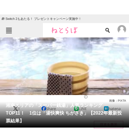
🎁 Switch 2もあたる！ プレゼントキャンペーン実施中！
ねとらぼメニュー
TOP
ニュース
エンタメ
クイズ
グルメ
地域
住まい
教育・育児
動物
リサーチ
人気スポット
2022/06/17 10:30（公開）
画像：PIXTA
会員記事
湘南エリアの「スーパー銭湯」人気ランキング
X
Share
LINE
hatena
TOP11！ 1位は「湯快爽快 ちがさき」【2022年最新投
メディア
票結果】
目次を表示
注目記事を集めた総合ページ