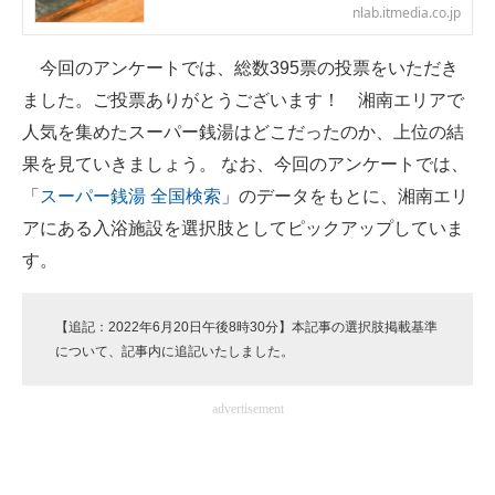
nlab.itmedia.co.jp
企業向けIT製品の総合サイト
今回のアンケートでは、総数395票の投票をいただき
IT製品の技術・比較・事例
ました。ご投票ありがとうございます！ 湘南エリアで
製造業のIT導入・活用を支援
人気を集めたスーパー銭湯はどこだったのか、上位の結
果を見ていきましょう。 なお、今回のアンケートでは、
モノづくり技術者専門サイト
「
スーパー銭湯 全国検索
」のデータをもとに、湘南エリ
エレクトロニクス専門サイト
アにある入浴施設を選択肢としてピックアップしていま
す。
電子設計の基本と応用
エネルギーの専門メディア
【追記：2022年6月20日午後8時30分】本記事の選択肢掲載基準
について、記事内に追記いたしました。
建設×テクノロジーの最前線
ちょっと気になるネットの話題
advertisement