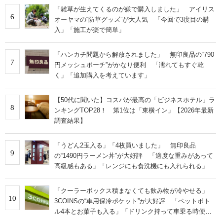
「雑草が生えてくるのが嫌で購入しました」 アイリス
6
オーヤマの“防草グッズ”が大人気 「今回で3度目の購
入」「施工が楽で簡単」
「ハンカチ問題から解放されました」 無印良品の“790
7
円メッシュポーチ”がかなり便利 「濡れてもすぐ乾
く」「追加購入を考えています」
【50代に聞いた】コスパが最高の「ビジネスホテル」ラ
8
ンキングTOP28！ 第1位は「東横イン」【2026年最新
調査結果】
「うどん2玉入る」「4枚買いました」 無印良品
9
の“1490円ラーメン丼”が大好評 「適度な重みがあって
高級感もある」「レンジにも食洗機にも入れられる」
「クーラーボックス積まなくても飲み物が冷やせる」
10
3COINSの“車用保冷ポケット”が大好評 「ペットボト
ル4本とお菓子も入る」「ドリンク持って車乗る時便