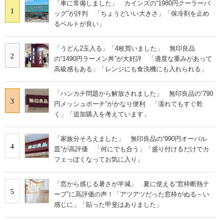
「車に常備しました」 カインズの“1980円クーラーバ
1
ッグ”が評判 「ちょうどいい大きさ」「保冷剤を止め
るベルトが良い」
「うどん2玉入る」「4枚買いました」 無印良品
2
の“1490円ラーメン丼”が大好評 「適度な重みがあって
高級感もある」「レンジにも食洗機にも入れられる」
「ハンカチ問題から解放されました」 無印良品の“790
3
円メッシュポーチ”がかなり便利 「濡れてもすぐ乾
く」「追加購入を考えています」
「家族分そろえました」 無印良品の“990円オーバル
4
皿”が高評価 「何にでも合う」「盛り付けるだけでカ
フェっぽくなってお気に入り」
「窓から感じる暑さが半減」 夏に使える“窓枠断熱テ
5
ープ”に高評価の声！「アツアツだった窓枠がぬる～い
感じに」「貼った甲斐はありました」