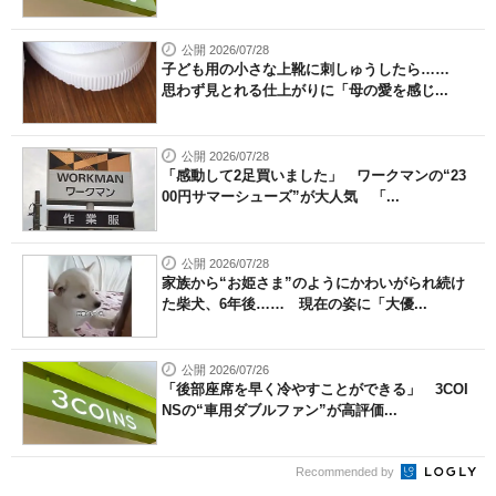
公開 2026/07/28
子ども用の小さな上靴に刺しゅうしたら……
思わず見とれる仕上がりに「母の愛を感じ...
公開 2026/07/28
「感動して2足買いました」 ワークマンの“23
00円サマーシューズ”が大人気 「...
公開 2026/07/28
家族から“お姫さま”のようにかわいがられ続け
た柴犬、6年後…… 現在の姿に「大優...
公開 2026/07/26
「後部座席を早く冷やすことができる」 3COI
NSの“車用ダブルファン”が高評価...
Recommended by