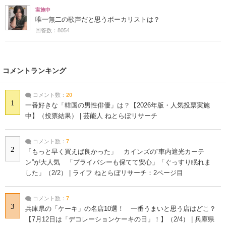
実施中
唯一無二の歌声だと思うボーカリストは？
回答数：8054
コメントランキング
コメント数：
20
1
一番好きな「韓国の男性俳優」は？【2026年版・人気投票実施
中】（投票結果） | 芸能人 ねとらぼリサーチ
コメント数：
7
2
「もっと早く買えば良かった」 カインズの“車内遮光カーテ
ン”が大人気 「プライバシーも保てて安心」「ぐっすり眠れま
した」（2/2） | ライフ ねとらぼリサーチ：2ページ目
コメント数：
7
3
兵庫県の「ケーキ」の名店10選！ 一番うまいと思う店はどこ？
【7月12日は「デコレーションケーキの日」！】（2/4） | 兵庫県