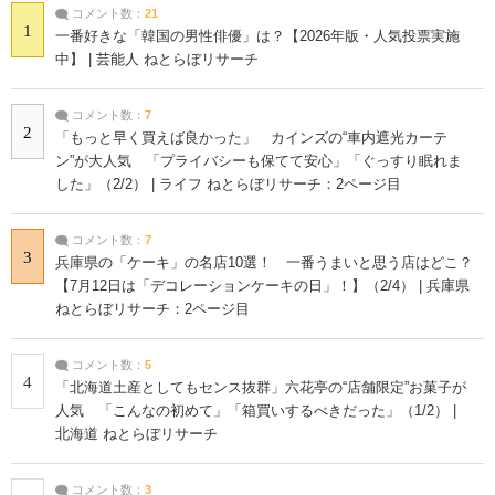
コメント数：
21
1
一番好きな「韓国の男性俳優」は？【2026年版・人気投票実施
中】 | 芸能人 ねとらぼリサーチ
コメント数：
7
2
「もっと早く買えば良かった」 カインズの“車内遮光カーテ
ン”が大人気 「プライバシーも保てて安心」「ぐっすり眠れま
した」（2/2） | ライフ ねとらぼリサーチ：2ページ目
コメント数：
7
3
兵庫県の「ケーキ」の名店10選！ 一番うまいと思う店はどこ？
【7月12日は「デコレーションケーキの日」！】（2/4） | 兵庫県
ねとらぼリサーチ：2ページ目
コメント数：
5
4
「北海道土産としてもセンス抜群」六花亭の“店舗限定”お菓子が
人気 「こんなの初めて」「箱買いするべきだった」（1/2） |
北海道 ねとらぼリサーチ
コメント数：
3