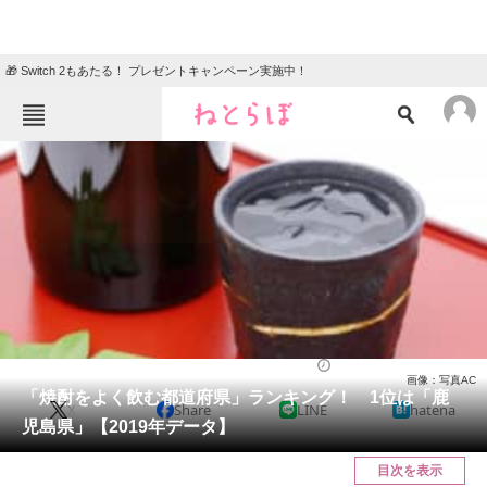
🎁 Switch 2もあたる！ プレゼントキャンペーン実施中！
ねとらぼメニュー
TOP
ニュース
エンタメ
クイズ
グルメ
地域
住まい
教育・育児
動物
リサーチ
お酒
2022/07/03 13:30（公開）
画像：写真AC
会員記事
「焼酎をよく飲む都道府県」ランキング！ 1位は「鹿
X
Share
LINE
hatena
児島県」【2019年データ】
メディア
目次を表示
注目記事を集めた総合ページ