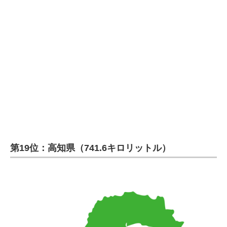
企業向けIT製品の総合サイト
IT製品の技術・比較・事例
製造業のIT導入・活用を支援
モノづくり技術者専門サイト
エレクトロニクス専門サイト
電子設計の基本と応用
エネルギーの専門メディア
第19位：高知県（741.6キロリットル）
建設×テクノロジーの最前線
ちょっと気になるネットの話題