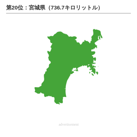
第20位：宮城県（736.7キロリットル）
ITの今と未来を見通す
スマホと通信の最新トレンド
進化するPCとデバイスの未来
好きが集まる 比べて選べる
ビジネスと働き方のヒント
AI活用のいまが分かる
企業ITのトレンドを詳説
経営リーダーのコミュニティ
マーケ×ITの今がよく分かる
advertisement
ITエンジニア向け専門サイト