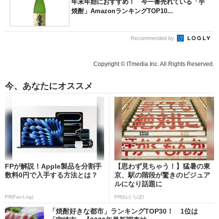
年末年始におすすめ！ 今一番売れている「芋
焼酎」AmazonランキングTOP10...
Recommended by
Copyright © ITmedia Inc. All Rights Reserved.
今、あなたにオススメ
FPが解説！Apple製品を分割手
【思わず見ちゃう！】猛暑の東
数料0円で入手する方法とは？
京、駅の階段が驚きのビジュア
ルになり話題に
PR(Fav-Log)
PR(ねとらぼ)
「焼酎好きな都市」ランキングTOP30！ 1位は