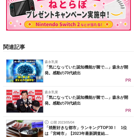
関連記事
森永乳業
「気になっていた認知機能が菌で…」森永が開
発。感動の70代続出
PR
森永乳業
「気になっていた認知機能が菌で…」森永が開
発。感動の70代続出
PR
公開 2023/05/04
「焼酎好きな都市」ランキングTOP30！ 1位
は「宮崎市」【2023年最新調査結...