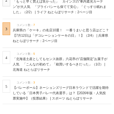
2
「もっと早く買えば良かった」 カインズの“車内遮光カーテ
ン”が大人気 「プライバシーも保てて安心」「ぐっすり眠れま
した」（2/2） | ライフ ねとらぼリサーチ：2ページ目
コメント数：
7
3
兵庫県の「ケーキ」の名店10選！ 一番うまいと思う店はどこ？
【7月12日は「デコレーションケーキの日」！】（2/4） | 兵庫県
ねとらぼリサーチ：2ページ目
コメント数：
5
4
「北海道土産としてもセンス抜群」六花亭の“店舗限定”お菓子が
人気 「こんなの初めて」「箱買いするべきだった」（1/2） |
北海道 ねとらぼリサーチ
コメント数：
3
5
【バレーボール】ネーションズリーグ日本ラウンドで活躍を期待
している「日本男子バレー代表選手」は？【2026年版・人気投
票実施中】（投票結果） | スポーツ ねとらぼリサーチ