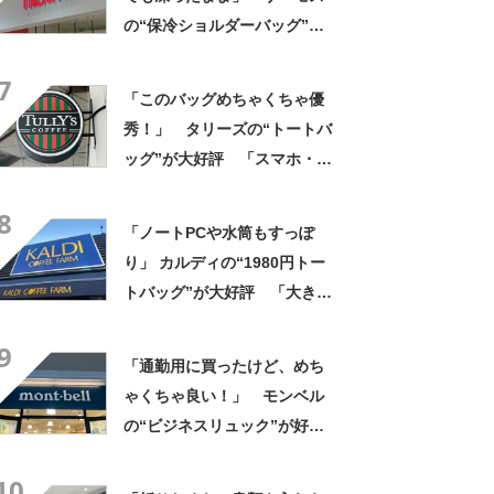
の“保冷ショルダーバッグ”が
大好評 「保冷バッグっぽく
7
ない」「猛暑でもスマホが熱
「このバッグめちゃくちゃ優
くならない」
秀！」 タリーズの“トートバ
ッグ”が大好評 「スマホ・財
布・本・飲み物などが入る」
8
「タンブラー入れられるポケ
「ノートPCや水筒もすっぽ
ットもある」
り」 カルディの“1980円トー
トバッグ”が大好評 「大きさ
と形、デザインが神がかって
9
る」「お弁当箱などを入れて
「通勤用に買ったけど、めち
も余裕」
ゃくちゃ良い！」 モンベル
の“ビジネスリュック”が好
評 「615グラムで軽い」
10
「たくさん入る」「満員電車