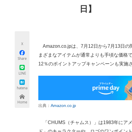
モノづくり技術者専門サイト
エレクトロ
日】
ちょっと気になるネットの話題
X
Amazon.co.jpは、7月12日から7月
まざまなアイテムが通常よりも手頃な価格で
Share
12％のポイントアップキャンペーンも実施
LINE
hatena
Home
出典：
Amazon.co.jp
「CHUMS（チャムス）」は1983年に
ド」のキャラクターや、ロゴのワンポイン