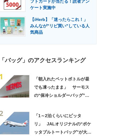
フトカードが当たる！読者アン
門メディア
建設×テクノロジーの最前線
ケート実施中
【iHerb】「迷ったらこれ！」
みんなが"リピ買い"している人
気商品
「バッグ」のアクセスランキング
1
「朝入れたペットボトルが昼
でも凍ったまま」 サーモス
の“保冷ショルダーバッグ”が
大好評 「保冷バッグっぽく
2
ない」「猛暑でもスマホが熱
「1～2泊くらいにピッタ
くならない」
リ」 JALオリジナルの“ポケ
ッタブルトートバッグ”が大好