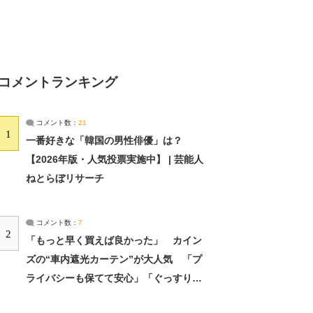
コメントランキング
コメント数：
21
1
一番好きな「韓国の男性俳優」は？
【2026年版・人気投票実施中】 | 芸能人
ねとらぼリサーチ
コメント数：
7
2
「もっと早く買えば良かった」 カイン
ズの“車内遮光カーテン”が大人気 「プ
ライバシーも保てて安心」「ぐっすり眠
れました」（2/2） | ライフ ねとらぼリ