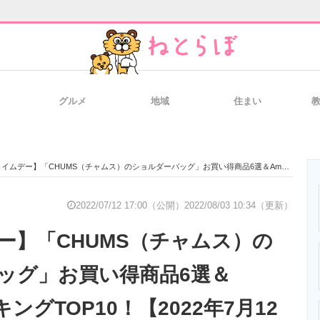
グルメ
地域
住まい
と未来を見通す
スマホと通信の最新トレンド
進化するPCとデ
ムデー】「CHUMS（チャムス）のショルダーバッグ」お買い得商品6選＆AmazonランキングTOP10！【2022年7月12日】
のいまが分かる
企業ITのトレンドを詳説
経営リーダーの
2022/07/12 17:00（公開）
2022/08/03 10:34（更新）
ー】「CHUMS（チャムス）の
T製品の総合サイト
IT製品の技術・比較・事例
製造業のIT導入
ッグ」お買い得商品6選＆
キングTOP10！【2022年7月12