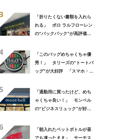
評 「作りがしっかりして
3
る」「3個目の購入です」
「折りたくない書類を入れら
れる」 ポロ ラルフローレン
の“バックパック”が高評価
「ポケットも多いので使いや
4
すい」「シンプルなデザイン
「このバッグめちゃくちゃ優
でとてもオシャレ」
秀！」 タリーズの“トートバ
ッグ”が大好評 「スマホ・財
布・本・飲み物などが入る」
5
「タンブラー入れられるポケ
「通勤用に買ったけど、めち
ットもある」
ゃくちゃ良い！」 モンベル
の“ビジネスリュック”が好
評 「615グラムで軽い」
6
「たくさん入る」「満員電車
「朝入れたペットボトルが昼
に乗りやすくなった」
でも凍ったまま」 サーモス