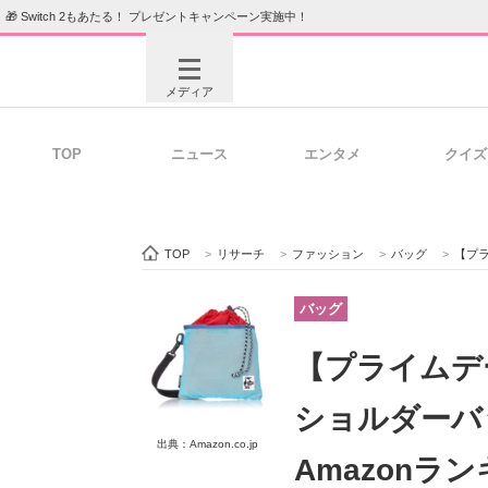
🎁 Switch 2もあたる！ プレゼントキャンペーン実施中！
メディア
TOP
ニュース
エンタメ
クイズ
注目記事を集めた総合ページ
ITの今
TOP
>
リサーチ
>
ファッション
>
バッグ
>
【プライ
ビジネスと働き方のヒント
AI活用
バッグ
【プライムデ
ITエンジニア向け専門サイト
企業向けI
ショルダーバ
出典：Amazon.co.jp
Amazonラン