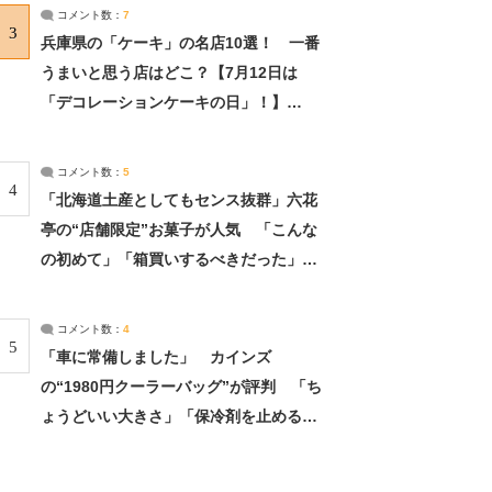
サーチ：2ページ目
コメント数：
7
3
兵庫県の「ケーキ」の名店10選！ 一番
うまいと思う店はどこ？【7月12日は
「デコレーションケーキの日」！】
（2/4） | 兵庫県 ねとらぼリサーチ：2ペ
ージ目
コメント数：
5
4
「北海道土産としてもセンス抜群」六花
亭の“店舗限定”お菓子が人気 「こんな
の初めて」「箱買いするべきだった」
（1/2） | 北海道 ねとらぼリサーチ
コメント数：
4
5
「車に常備しました」 カインズ
の“1980円クーラーバッグ”が評判 「ち
ょうどいい大きさ」「保冷剤を止めるベ
ルトが良い」（1/5） | ライフ ねとらぼ
リサーチ