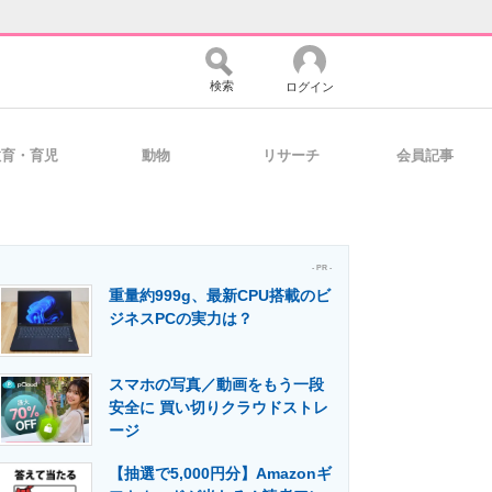
検索
ログイン
教育・育児
動物
リサーチ
会員記事
バイスの未来
好きが集まる 比べて選べる
- PR -
重量約999g、最新CPU搭載のビ
コミュニティ
マーケ×ITの今がよく分かる
ジネスPCの実力は？
スマホの写真／動画をもう一段
・活用を支援
安全に 買い切りクラウドストレ
ージ
【抽選で5,000円分】Amazonギ