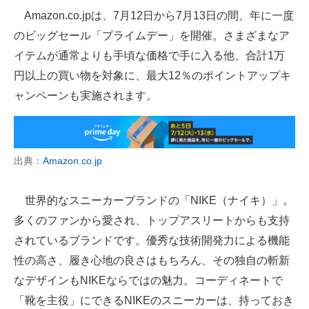
Amazon.co.jpは、7月12日から7月13日の間、年に一度
ITの今と未来を見通す
のビッグセール「プライムデー」を開催。さまざまなア
イテムが通常よりも手頃な価格で手に入る他、合計1万
スマホと通信の最新トレンド
円以上の買い物を対象に、最大12％のポイントアップキ
進化するPCとデバイスの未来
ャンペーンも実施されます。
好きが集まる 比べて選べる
ビジネスと働き方のヒント
出典：
Amazon.co.jp
AI活用のいまが分かる
世界的なスニーカーブランドの「NIKE（ナイキ）」。
企業ITのトレンドを詳説
多くのファンから愛され、トップアスリートからも支持
経営リーダーのコミュニティ
されているブランドです。優秀な技術開発力による機能
性の高さ、履き心地の良さはもちろん、その独自の斬新
マーケ×ITの今がよく分かる
なデザインもNIKEならではの魅力。コーディネートで
ITエンジニア向け専門サイト
「靴を主役」にできるNIKEのスニーカーは、持っておき