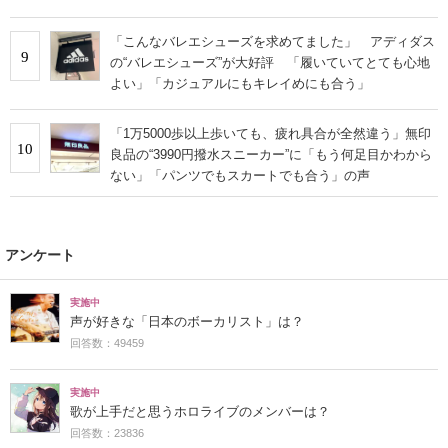
「こんなバレエシューズを求めてました」 アディダス
9
の“バレエシューズ”が大好評 「履いていてとても心地
よい」「カジュアルにもキレイめにも合う」
「1万5000歩以上歩いても、疲れ具合が全然違う」無印
10
良品の“3990円撥水スニーカー”に「もう何足目かわから
ない」「パンツでもスカートでも合う」の声
アンケート
実施中
声が好きな「日本のボーカリスト」は？
回答数：49459
実施中
歌が上手だと思うホロライブのメンバーは？
回答数：23836