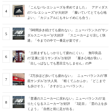
などの声
「こんなバレエシューズを求めてました」 アディダス
4
の“バレエシューズ”が大好評 「履いていてとても心地
よい」「カジュアルにもキレイめにも合う」
「5時間歩き続けても疲れない」 ニューバランスの“サン
5
ダルスニーカー”が大好評 「スニーカーより涼しく快
適」「今までの中で一番足が楽です」
「土踏まずもしっかりして疲れにくい」 無印良品
6
の“足裏に沿うサンダル”が好評 「履き心地が良い」
「出しっぱなしでも悪目立ちしません」の声
「2万歩ほど歩いても疲れない」 ニューバランスの“厚
7
底サンダル”が大人気 「軽くてふかふか」「どこまで
も歩けそう」「さすがニューバランス」
「普通のスニーカーに戻れない」ニューバランスの“走
8
りたくなるスニーカー”が好評 「3足目」「雲の上を歩
くよう」「自然と前に足が出る」