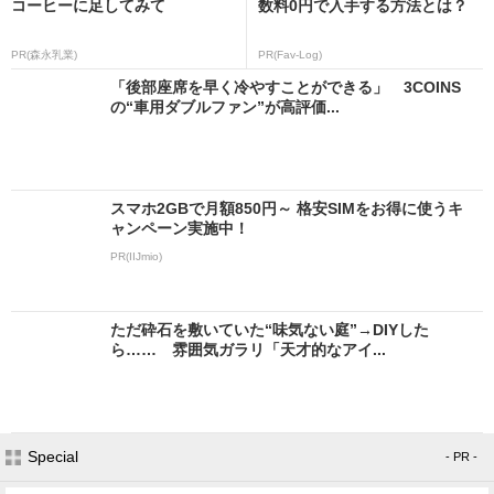
コーヒーに足してみて
数料0円で入手する方法とは？
PR(森永乳業)
PR(Fav-Log)
「後部座席を早く冷やすことができる」 3COINS
の“車用ダブルファン”が高評価...
スマホ2GBで月額850円～ 格安SIMをお得に使うキ
ャンペーン実施中！
PR(IIJmio)
ただ砕石を敷いていた“味気ない庭”→DIYした
ら…… 雰囲気ガラリ「天才的なアイ...
Special
- PR -