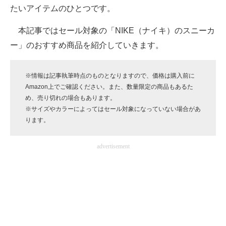
たいアイテムのひとつです。
企業向けIT製品の総合サイト
本記事ではセール対象の「NIKE（ナイキ）のスニーカ
IT製品の技術・比較・事例
ー」のおすすめ商品を紹介していきます。
製造業のIT導入・活用を支援
※情報は記事執筆時点のものとなりますので、価格は購入前に
モノづくり技術者専門サイト
Amazon上でご確認ください。また、数量限定の商品もあるた
め、売り切れの場合もあります。
エレクトロニクス専門サイト
※サイズやカラーによってはセール対象になっていない場合があ
ります。
電子設計の基本と応用
エネルギーの専門メディア
advertisement
建設×テクノロジーの最前線
ちょっと気になるネットの話題