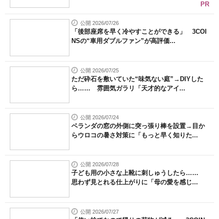
PR
公開 2026/07/26
「後部座席を早く冷やすことができる」 3COI
NSの“車用ダブルファン”が高評価...
公開 2026/07/25
ただ砕石を敷いていた“味気ない庭”→DIYした
ら…… 雰囲気ガラリ「天才的なアイ...
公開 2026/07/24
ベランダの窓の外側に突っ張り棒を設置→目か
らウロコの暑さ対策に「もっと早く知りた...
公開 2026/07/28
子ども用の小さな上靴に刺しゅうしたら……
思わず見とれる仕上がりに「母の愛を感じ...
公開 2026/07/27