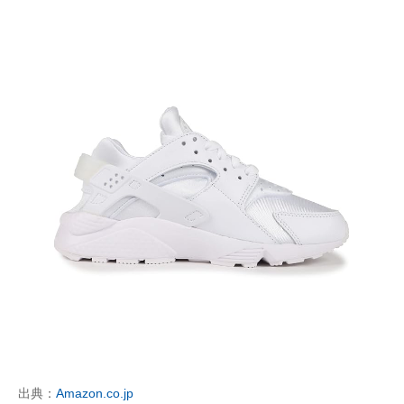
出典：
Amazon.co.jp