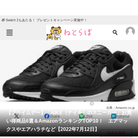
🎁 Switch 2もあたる！ プレゼントキャンペーン実施中！
ねとらぼメニュー
TOP
ニュース
エンタメ
クイズ
グルメ
地域
住まい
教育・育児
動物
リサーチ
シューズ
2022/07/12 20:40（公開）
出典：Amazon.co.jp
会員記事
【プライムデー】「NIKE（ナイキ）のスニーカー」お買
X
Share
LINE
hatena
い得商品6選＆AmazonランキングTOP10！ エアマッ
メディア
クスやエアハラチなど【2022年7月12日】
目次を表示
注目記事を集めた総合ページ