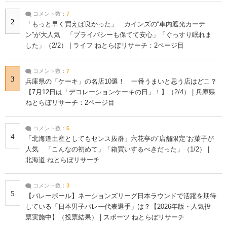
コメント数：
7
2
「もっと早く買えば良かった」 カインズの“車内遮光カーテ
ン”が大人気 「プライバシーも保てて安心」「ぐっすり眠れま
した」（2/2） | ライフ ねとらぼリサーチ：2ページ目
コメント数：
7
3
兵庫県の「ケーキ」の名店10選！ 一番うまいと思う店はどこ？
【7月12日は「デコレーションケーキの日」！】（2/4） | 兵庫県
ねとらぼリサーチ：2ページ目
コメント数：
5
4
「北海道土産としてもセンス抜群」六花亭の“店舗限定”お菓子が
人気 「こんなの初めて」「箱買いするべきだった」（1/2） |
北海道 ねとらぼリサーチ
コメント数：
3
5
【バレーボール】ネーションズリーグ日本ラウンドで活躍を期待
している「日本男子バレー代表選手」は？【2026年版・人気投
票実施中】（投票結果） | スポーツ ねとらぼリサーチ