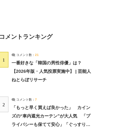
コメントランキング
コメント数：
21
1
一番好きな「韓国の男性俳優」は？
【2026年版・人気投票実施中】 | 芸能人
ねとらぼリサーチ
コメント数：
7
2
「もっと早く買えば良かった」 カイン
ズの“車内遮光カーテン”が大人気 「プ
ライバシーも保てて安心」「ぐっすり眠
れました」（2/2） | ライフ ねとらぼリ