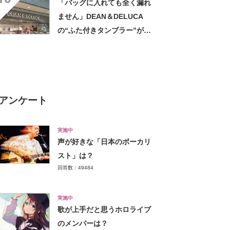
「バッグに入れても全く漏れ
ません」DEAN＆DELUCA
の“ふた付きタンブラー”が高
評価 「冷めない、漏れな
い。いいね！」「もう1点購入
を検討してます」「シンプル
で高級感◎」
アンケート
実施中
声が好きな「日本のボーカリ
スト」は？
回答数：49484
実施中
歌が上手だと思うホロライブ
のメンバーは？