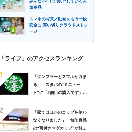
みんなが"リピ買い"している人
門メディア
建設×テクノロジーの最前線
気商品
スマホの写真／動画をもう一段
安全に 買い切りクラウドストレ
ージ
「ライフ」のアクセスランキング
1
「タンブラーとスマホが収ま
る」 スタバの“ミニトー
ト”に「2個目の購入です」
「夏らしく涼しげ、そして軽
2
い」「店舗で見つけて即購入
「家ではほかのコップを使わ
しちゃいました」の声
なくなりました」 無印良品
の“蓋付きマグカップ”が好