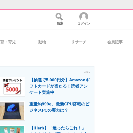
検索
ログイン
教育・育児
動物
リサーチ
会員記事
バイスの未来
好きが集まる 比べて選べる
- PR -
【抽選で5,000円分】Amazonギ
コミュニティ
マーケ×ITの今がよく分かる
フトカードが当たる！読者アン
ケート実施中
重量約999g、最新CPU搭載のビ
・活用を支援
ジネスPCの実力は？
【iHerb】「迷ったらこれ！」