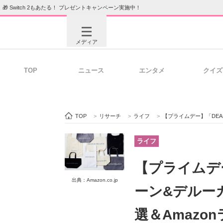
🎁 Switch 2もあたる！ プレゼントキャンペーン実施中！
メディア
TOP
ニュース
エンタメ
クイズ
注目記事を集めた総合ページ
ITの今
TOP
>
リサーチ
>
ライフ
>
【プライムデー】「DEAN＆DELUCA
ビジネスと働き方のヒント
AI活用
ライフ
【プライムデー
出典：Amazon.co.jp
ITエンジニア向け専門サイト
企業向けI
ーン&デルー
選＆Amazo