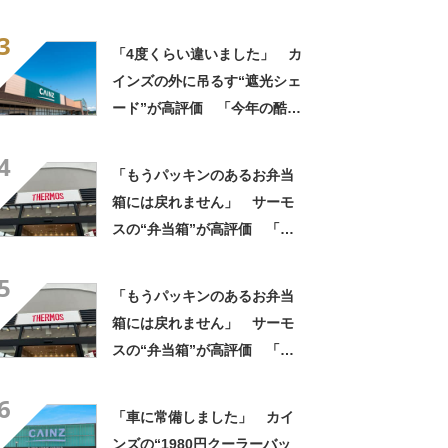
評 「良すぎて家族分購入」
3
「朝のコーヒーが昼過ぎまで
「4度くらい違いました」 カ
温かい」
インズの外に吊るす“遮光シェ
ード”が高評価 「今年の酷暑
にも活躍」「風通しもよくし
4
っかり遮光」の声
「もうパッキンのあるお弁当
箱には戻れません」 サーモ
スの“弁当箱”が高評価 「想
像以上に洗いやすい」「ご飯
5
もへばりつかない」
「もうパッキンのあるお弁当
箱には戻れません」 サーモ
スの“弁当箱”が高評価 「想
像以上に洗いやすい」「ご飯
6
もへばりつかない」
「車に常備しました」 カイ
ンズの“1980円クーラーバッ