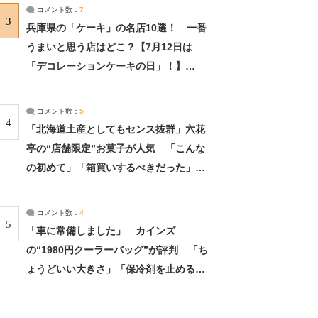
サーチ：2ページ目
コメント数：
7
3
兵庫県の「ケーキ」の名店10選！ 一番
うまいと思う店はどこ？【7月12日は
「デコレーションケーキの日」！】
（2/4） | 兵庫県 ねとらぼリサーチ：2ペ
ージ目
コメント数：
5
4
「北海道土産としてもセンス抜群」六花
亭の“店舗限定”お菓子が人気 「こんな
の初めて」「箱買いするべきだった」
（1/2） | 北海道 ねとらぼリサーチ
コメント数：
4
5
「車に常備しました」 カインズ
の“1980円クーラーバッグ”が評判 「ち
ょうどいい大きさ」「保冷剤を止めるベ
ルトが良い」（1/5） | ライフ ねとらぼ
リサーチ