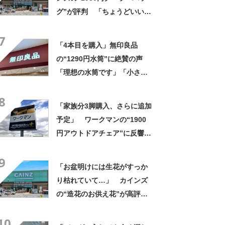
グ”が評判 「ちょうどいい大
きさ」「保冷剤を止めるベル
7
トが良い」
「4本目を購入」無印良品
の“1290円水筒”に絶賛の声
「理想の水筒です」「小さす
ぎず大きすぎずちょうど良
8
い」「液漏れしにくく安心」
「家族分3脚購入、さらに追加
予定」 ワークマンの“1900
円アウトドアチェア”に反響
「90キロ級でも安心して座れ
9
た」「キャンプの1軍」の声
「お盆明けには生花がすっか
り枯れていて…」 カインズ
の“造花のお供え花”が高評
価 「枯れずに飾れて助か
10
る」「遠くからでもきれい」