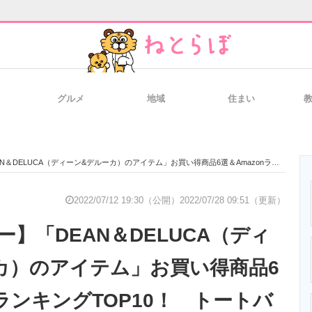
グルメ
地域
住まい
と未来を見通す
スマホと通信の最新トレンド
進化するPCとデ
（ディーン&デルーカ）のアイテム」お買い得商品6選＆AmazonランキングTOP10！ トートバッグなど【2022年7月12日】
のいまが分かる
企業ITのトレンドを詳説
経営リーダーの
2022/07/12 19:30（公開）
2022/07/28 09:51（更新）
】「DEAN＆DELUCA（ディ
T製品の総合サイト
IT製品の技術・比較・事例
製造業のIT導入
カ）のアイテム」お買い得商品6
nランキングTOP10！ トートバ