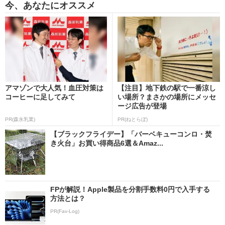
今、あなたにオススメ
アマゾンで大人気！血圧対策は
【注目】地下鉄の駅で一番涼し
コーヒーに足してみて
い場所？まさかの場所にメッセ
ージ広告が登場
PR(森永乳業)
PR(ねとらぼ)
【ブラックフライデー】「バーベキューコンロ・焚
き火台」お買い得商品6選＆Amaz...
FPが解説！Apple製品を分割手数料0円で入手する
方法とは？
PR(Fav-Log)