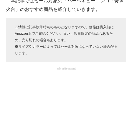
本記事ではセール対象の「バーベキューコンロ・焚き
企業向けIT製品の総合サイト
火台」のおすすめ商品を紹介していきます。
IT製品の技術・比較・事例
※情報は記事執筆時点のものとなりますので、価格は購入前に
製造業のIT導入・活用を支援
Amazon上でご確認ください。また、数量限定の商品もあるた
め、売り切れの場合もあります。
モノづくり技術者専門サイト
※サイズやカラーによってはセール対象になっていない場合があ
ります。
エレクトロニクス専門サイト
advertisement
電子設計の基本と応用
エネルギーの専門メディア
建設×テクノロジーの最前線
ちょっと気になるネットの話題