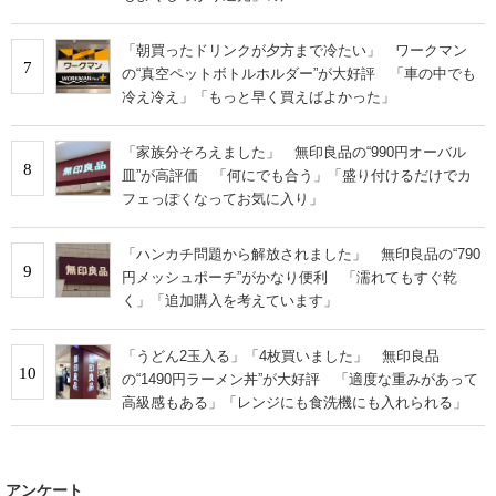
「朝買ったドリンクが夕方まで冷たい」 ワークマン
7
の“真空ペットボトルホルダー”が大好評 「車の中でも
冷え冷え」「もっと早く買えばよかった」
「家族分そろえました」 無印良品の“990円オーバル
8
皿”が高評価 「何にでも合う」「盛り付けるだけでカ
フェっぽくなってお気に入り」
「ハンカチ問題から解放されました」 無印良品の“790
9
円メッシュポーチ”がかなり便利 「濡れてもすぐ乾
く」「追加購入を考えています」
「うどん2玉入る」「4枚買いました」 無印良品
10
の“1490円ラーメン丼”が大好評 「適度な重みがあって
高級感もある」「レンジにも食洗機にも入れられる」
アンケート