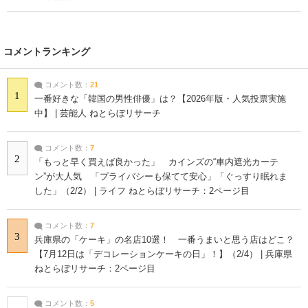
コメントランキング
コメント数：
21
1
一番好きな「韓国の男性俳優」は？【2026年版・人気投票実施
中】 | 芸能人 ねとらぼリサーチ
コメント数：
7
2
「もっと早く買えば良かった」 カインズの“車内遮光カーテ
ン”が大人気 「プライバシーも保てて安心」「ぐっすり眠れま
した」（2/2） | ライフ ねとらぼリサーチ：2ページ目
コメント数：
7
3
兵庫県の「ケーキ」の名店10選！ 一番うまいと思う店はどこ？
【7月12日は「デコレーションケーキの日」！】（2/4） | 兵庫県
ねとらぼリサーチ：2ページ目
コメント数：
5