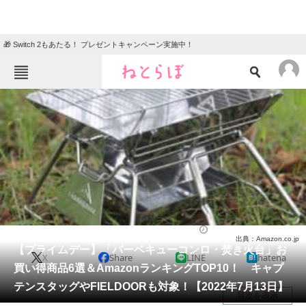
🎁 Switch 2もあたる！ プレゼントキャンペーン実施中！
ねとらぼメニュー
TOP
ニュース
エンタメ
クイズ
グルメ
地域
住まい
教育・育児
動物
リサーチ
ライフ
2022/07/13 14:35（公開）
出典：Amazon.co.jp
会員記事
【プライムデー】「バーベキューコンロ・焚き火台」お
X
Share
LINE
hatena
買い得商品6選＆AmazonランキングTOP10！ キャプ
メディア
テンスタッグやFIELDOORも対象！【2022年7月13日】
目次を表示
注目記事を集めた総合ページ