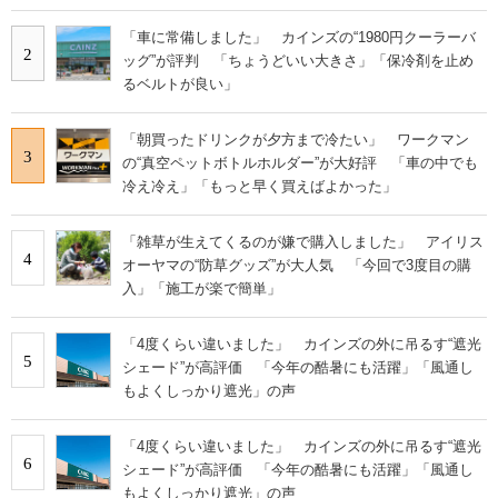
「車に常備しました」 カインズの“1980円クーラーバ
2
ッグ”が評判 「ちょうどいい大きさ」「保冷剤を止め
るベルトが良い」
「朝買ったドリンクが夕方まで冷たい」 ワークマン
3
の“真空ペットボトルホルダー”が大好評 「車の中でも
冷え冷え」「もっと早く買えばよかった」
「雑草が生えてくるのが嫌で購入しました」 アイリス
4
オーヤマの“防草グッズ”が大人気 「今回で3度目の購
入」「施工が楽で簡単」
「4度くらい違いました」 カインズの外に吊るす“遮光
5
シェード”が高評価 「今年の酷暑にも活躍」「風通し
もよくしっかり遮光」の声
「4度くらい違いました」 カインズの外に吊るす“遮光
6
シェード”が高評価 「今年の酷暑にも活躍」「風通し
もよくしっかり遮光」の声