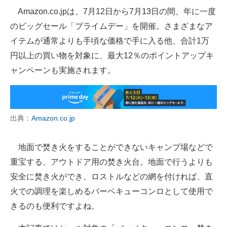
Amazon.co.jpは、7月12日から7月13日の間、年に一度
ITの今と未来を見通す
のビッグセール「プライムデー」を開催。さまざまなア
イテムが通常よりも手頃な価格で手に入る他、合計1万
スマホと通信の最新トレンド
円以上の買い物を対象に、最大12％のポイントアップキ
進化するPCとデバイスの未来
ャンペーンも実施されます。
好きが集まる 比べて選べる
ビジネスと働き方のヒント
出典：
Amazon.co.jp
AI活用のいまが分かる
地面で焚き火をすることができないキャンプ場などで
企業ITのトレンドを詳説
重宝する、アウトドア用の焚き火台。地面で行うよりも
経営リーダーのコミュニティ
安全に焚き火ができ、ロストルなどの網を付ければ、直
火での調理を楽しめるバーベキューコンロとして使用で
マーケ×ITの今がよく分かる
きるのも便利ですよね。
ITエンジニア向け専門サイト