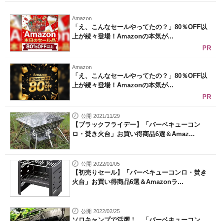
Amazon
「え、こんなセールやってたの？」80％OFF以
上が続々登場！Amazonの本気が...
PR
Amazon
「え、こんなセールやってたの？」80％OFF以
上が続々登場！Amazonの本気が...
PR
公開 2021/11/29
【ブラックフライデー】「バーベキューコン
ロ・焚き火台」お買い得商品6選＆Amaz...
公開 2022/01/05
【初売りセール】「バーベキューコンロ・焚き
火台」お買い得商品6選＆Amazonラ...
公開 2022/02/25
ソロキャンプで活躍！ 「バーベキューコン