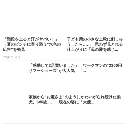
「階段を上ると汗がヤバい！」
子ども用の小さな上靴に刺しゅ
→夏のピンチに寄り添う“水色の
うしたら…… 思わず見とれる
広告”を発見
仕上がりに「母の愛を感じ...
PR(ねとらぼ)
「感動して2足買いました」 ワークマンの“2300円
サマーシューズ”が大人気 「...
家族から“お姫さま”のようにかわいがられ続けた柴
犬、6年後…… 現在の姿に「大優...