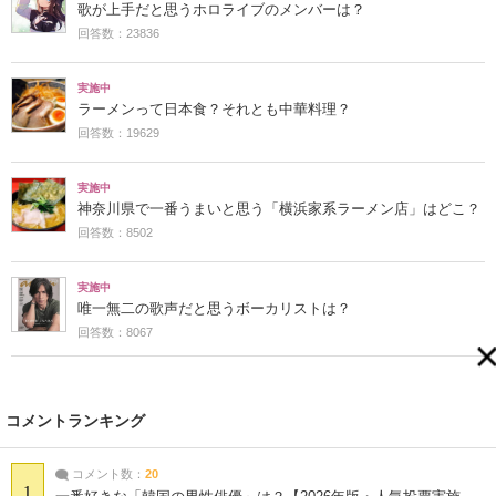
歌が上手だと思うホロライブのメンバーは？
回答数：23836
実施中
ラーメンって日本食？それとも中華料理？
回答数：19629
実施中
神奈川県で一番うまいと思う「横浜家系ラーメン店」はどこ？
回答数：8502
実施中
唯一無二の歌声だと思うボーカリストは？
回答数：8067
コメントランキング
コメント数：
20
1