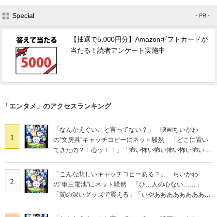
Special
- PR -
【抽選で5,000円分】Amazonギフトカードが
当たる！読者アンケート実施中
「エンタメ」のアクセスランキング
「なんかえぐいこと言ってない？」 映画ちいかわ
1
の“文房具”キャッチコピーにネット騒然 「どこに置い
てきたの？！心ッ！！」「怖い怖い怖い怖い怖い怖い怖
い」
「こんな悲しいキャッチコピーある？」 ちいかわ
2
の“単三電池”にネット騒然 「ひ…人の心ない……」
「闇の深いグッズで震える」「いやあああああああああ
あ」