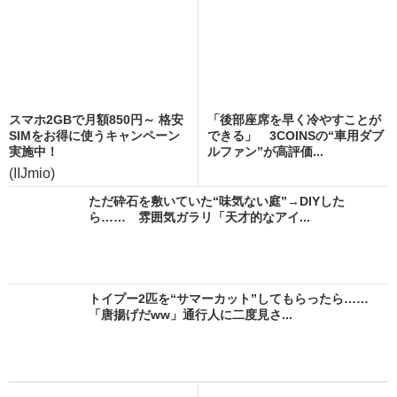
スマホ2GBで月額850円～ 格安
「後部座席を早く冷やすことが
SIMをお得に使うキャンペーン
できる」 3COINSの“車用ダブ
実施中！
ルファン”が高評価...
(IIJmio)
ただ砕石を敷いていた“味気ない庭”→DIYした
ら…… 雰囲気ガラリ「天才的なアイ...
トイプー2匹を“サマーカット”してもらったら……
「唐揚げだww」通行人に二度見さ...