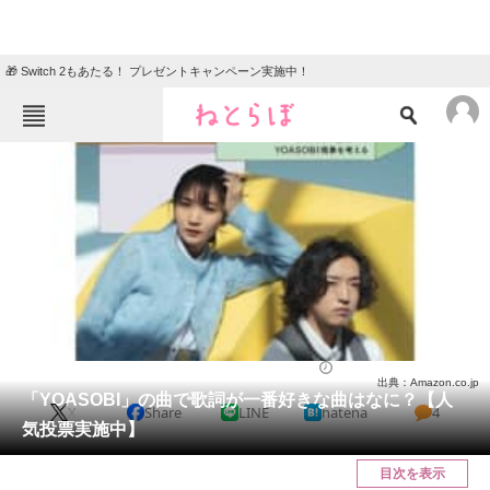
🎁 Switch 2もあたる！ プレゼントキャンペーン実施中！
ねとらぼメニュー
TOP
ニュース
エンタメ
クイズ
グルメ
地域
住まい
教育・育児
動物
リサーチ
音楽
2022/07/31 22:10（公開）
出典：Amazon.co.jp
会員記事
「YOASOBI」の曲で歌詞が一番好きな曲はなに？【人
X
Share
LINE
hatena
4
気投票実施中】
メディア
目次を表示
注目記事を集めた総合ページ