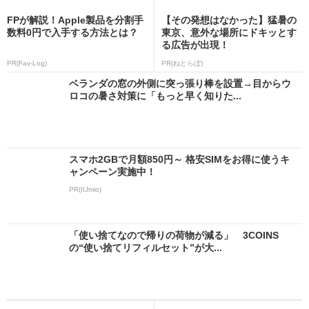
FPが解説！Apple製品を分割手
【その発想はなかった】猛暑の
数料0円で入手する方法とは？
東京、意外な場所にドキッとす
る広告が出現！
PR(Fav-Log)
PR(ねとらぼ)
ベランダの窓の外側に突っ張り棒を設置→目からウ
ロコの暑さ対策に「もっと早く知りた...
スマホ2GBで月額850円～ 格安SIMをお得に使うキ
ャンペーン実施中！
PR(IIJmio)
「使い捨てなので帰りの荷物が減る」 3COINS
の“使い捨てリフィルセット”が大...