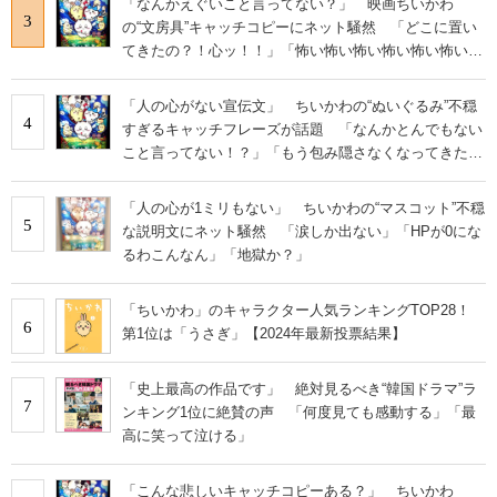
「なんかえぐいこと言ってない？」 映画ちいかわ
3
の“文房具”キャッチコピーにネット騒然 「どこに置い
てきたの？！心ッ！！」「怖い怖い怖い怖い怖い怖い怖
い」
「人の心がない宣伝文」 ちいかわの“ぬいぐるみ”不穏
4
すぎるキャッチフレーズが話題 「なんかとんでもない
こと言ってない！？」「もう包み隠さなくなってきた
な」
「人の心が1ミリもない」 ちいかわの“マスコット”不穏
5
な説明文にネット騒然 「涙しか出ない」「HPが0にな
るわこんなん」「地獄か？」
「ちいかわ」のキャラクター人気ランキングTOP28！
6
第1位は「うさぎ」【2024年最新投票結果】
「史上最高の作品です」 絶対見るべき“韓国ドラマ”ラ
7
ンキング1位に絶賛の声 「何度見ても感動する」「最
高に笑って泣ける」
「こんな悲しいキャッチコピーある？」 ちいかわ