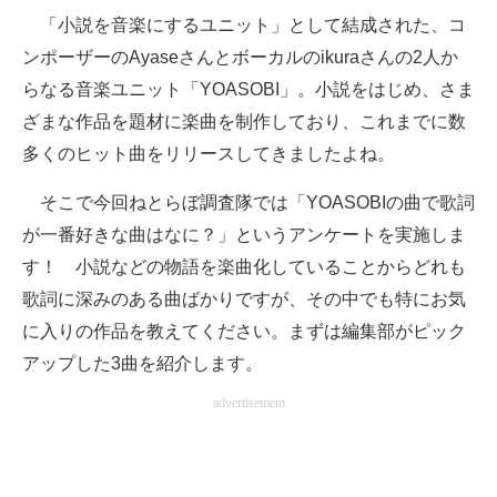
「小説を音楽にするユニット」として結成された、コ
ITの今と未来を見通す
ンポーザーのAyaseさんとボーカルのikuraさんの2人か
らなる音楽ユニット「YOASOBI」。小説をはじめ、さま
スマホと通信の最新トレンド
ざまな作品を題材に楽曲を制作しており、これまでに数
進化するPCとデバイスの未来
多くのヒット曲をリリースしてきましたよね。
好きが集まる 比べて選べる
そこで今回ねとらぼ調査隊では「YOASOBIの曲で歌詞
が一番好きな曲はなに？」というアンケートを実施しま
ビジネスと働き方のヒント
す！ 小説などの物語を楽曲化していることからどれも
AI活用のいまが分かる
歌詞に深みのある曲ばかりですが、その中でも特にお気
に入りの作品を教えてください。まずは編集部がピック
企業ITのトレンドを詳説
アップした3曲を紹介します。
経営リーダーのコミュニティ
advertisement
マーケ×ITの今がよく分かる
ITエンジニア向け専門サイト