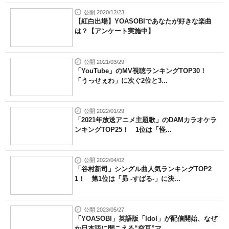
公開 2020/12/23
【紅白出場】YOASOBIであなたが好きな楽曲
は？【アンケート実施中】
公開 2021/03/29
「YouTube」のMV視聴ランキングTOP30！
「うっせぇわ」に次ぐ2位と3...
公開 2022/01/29
「2021年放送アニメ主題歌」のDAMカラオケラ
ンキングTOP25！ 1位は「怪...
公開 2022/04/02
「谷村新司」シングル曲人気ランキングTOP2
1！ 第1位は「昴 -すばる-」に決...
公開 2023/05/27
「YOASOBI」英語版「Idol」が配信開始、なぜ
か日本語に聞こえる“空耳”マ...