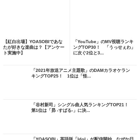
【紅白出場】YOASOBIであな
「YouTube」のMV視聴ランキ
たが好きな楽曲は？【アンケー
ングTOP30！ 「うっせぇわ」
ト実施中】
に次ぐ2位と3...
「2021年放送アニメ主題歌」のDAMカラオケラン
キングTOP25！ 1位は「怪...
「谷村新司」シングル曲人気ランキングTOP21！
第1位は「昴 -すばる-」に決...
「YOASOBI」英語版「Idol」が配信開始、なぜか日