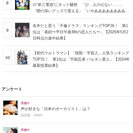
8
の“単三電池”にネット騒然 「ひ…人の心ない……」
「闇の深いグッズで震える」「いやあああああああああ
あ」
名作だと思う「不倫ドラマ」ランキングTOP26！ 第1
9
位は「昼顔〜平日午後3時の恋人たち〜」【2025年5月2
日時点の途中結果】
【初代ウルトラマン】「怪獣・宇宙人」人気ランキング
10
TOP31！ 第1位は「宇宙忍者 バルタン星人」【2024年
最新投票結果】
アンケート
実施中
声が好きな「日本のボーカリスト」は？
回答数：49407
実施中