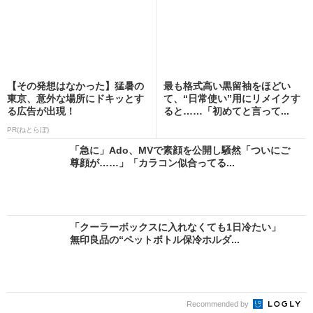
【その発想はなかった】猛暑の
最も格式高い黒留袖をほどい
東京、意外な場所にドキッとす
て、“日常使い”用にリメイクす
る広告が出現！
ると……「初めてと言って...
PR(ねとらぼ)
「急に」Ado、MVで素顔を公開し騒然「ついにご
尊顔が……」「カラコン似合ってる...
「クーラーボックスに入れなくても1日冷たい」
無印良品の“ペットボトル保冷ホルダ...
Recommended by